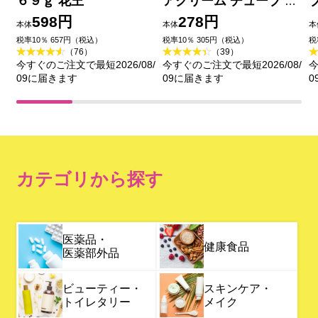
６９ｇ 花王
アクリーム チューブ ５
０ｇ 花王
598円
278円
本体
本体
本
税率10％ 657円（税込）
税率10％ 305円（税込）
税
（76）
（39）
今すぐのご注文で最短2026/08/
今すぐのご注文で最短2026/08/
今
09に届きます
09に届きます
0
カテゴリから探す
医薬品・
健康食品
医薬部外品
ビューティー・
スキンケア・
トイレタリー
メイク