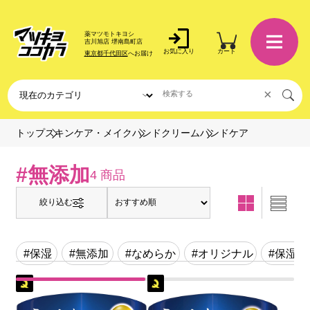
薬マツモトキヨシ
吉川旭店 堺南島町店
お気に入り
カート
東京都千代田区
へお届け
×
ハンドケア
トップ
スキンケア・メイク
ハンドクリーム
#無添加
4 商品
絞り込む
#保湿
#無添加
#なめらか
#オリジナル
#保湿ケ