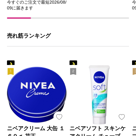
今すぐのご注文で最短2026/08/
今
09に届きます
0
売れ筋ランキング
ニベアクリーム 大缶 １
ニベアソフト スキンケ