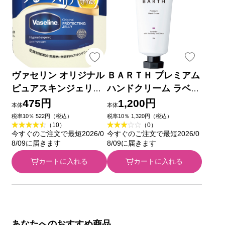
ヴァセリン オリジナル
ＢＡＲＴＨ プレミアム
ピュアスキンジェリー
ハンドクリーム ラベン
８０Ｇ ユニリーバ・ジ
ダー ５０ｇ ＢＡＲＴ
475円
1,200円
本体
本体
ャパン
Ｈ
税率10％ 522円（税込）
税率10％ 1,320円（税込）
（10）
（0）
今すぐのご注文で最短2026/0
今すぐのご注文で最短2026/0
8/09に届きます
8/09に届きます
カートに入れる
カートに入れる
あなたへのおすすめ商品