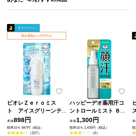
キャンペーン
税込価格から20円引き
ビオレＺｅｒｏミス
ハッピーデオ薬用汗コ
ト アイスグリーンテ
ントロールミスト ８０
ィーの香り ６０ｍＬ 花
ｍｌ マンダム (医薬部外
898円
1,300円
本体
本体
本
王
品)
税率10％ 987円（税込）
税率10％ 1,430円（税込）
税
（337）
（0）