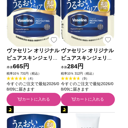
ヴァセリン オリジナル
ヴァセリン オリジナル
ピュアスキンジェリー
ピュアスキンジェリー
２００Ｇ ユニリーバ・
４０Ｇ ユニリーバ・ジ
665円
284円
本体
本体
ジャパン
ャパン
税率10％ 731円（税込）
税率10％ 312円（税込）
（4）
（9）
今すぐのご注文で最短2026/0
今すぐのご注文で最短2026/0
8/09に届きます
8/09に届きます
カートに入れる
カートに入れる