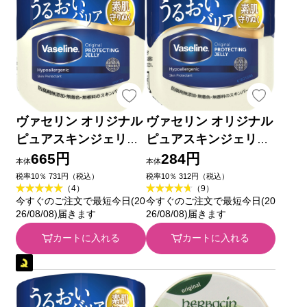
ヴァセリン オリジナル
ヴァセリン オリジナル
ピュアスキンジェリー
ピュアスキンジェリー
２００Ｇ ユニリーバ・
４０Ｇ ユニリーバ・ジ
665円
284円
本体
本体
ジャパン
ャパン
税率10％ 731円（税込）
税率10％ 312円（税込）
（4）
（9）
今すぐのご注文で最短今日(20
今すぐのご注文で最短今日(20
26/08/08)届きます
26/08/08)届きます
カートに入れる
カートに入れる