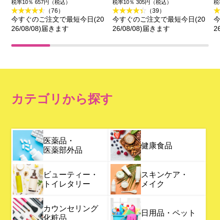
税率10％ 657円（税込）
税率10％ 305円（税込）
税
（76）
（39）
今すぐのご注文で最短今日(20
今すぐのご注文で最短今日(20
今
26/08/08)届きます
26/08/08)届きます
2
カテゴリから探す
医薬品・
健康食品
医薬部外品
ビューティー・
スキンケア・
トイレタリー
メイク
カウンセリング
日用品・ペット
化粧品