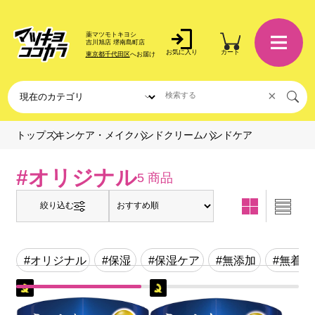
薬マツモトキヨシ
吉川旭店 堺南島町店
お気に入り
カート
東京都千代田区
へお届け
×
ハンドケア
トップ
スキンケア・メイク
ハンドクリーム
#オリジナル
5 商品
絞り込む
#オリジナル
#保湿
#保湿ケア
#無添加
#無着色