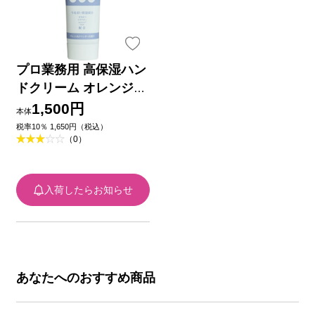
プロ業務用 高保湿ハン
ドクリーム オレンジ＆
ラベンダー ６０ｇ 吉
1,500円
本体
鷹金箔本舗
税率10％ 1,650円（税込）
（0）
入荷したらお知らせ
あなたへのおすすめ商品