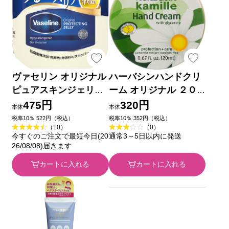
ヴァセリン オリジナル
ハーバシンハンドクリ
ピュアスキンジェリー
ーム オリジナル ２０
８０Ｇ ユニリーバ・ジ
ｍｌ インターナショナ
475円
320円
本体
本体
ャパン
ルコスメティックス
税率10％ 522円（税込）
税率10％ 352円（税込）
（10）
（0）
今すぐのご注文で最短今日(20
通常3～5日以内に発送
26/08/08)届きます
カートに入れる
カートに入れる