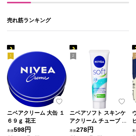
売れ筋ランキング
ニベアクリーム 大缶 １
ニベアソフト スキンケ
６９ｇ 花王
アクリーム チューブ ５
０ｇ 花王
598円
278円
本体
本体
本