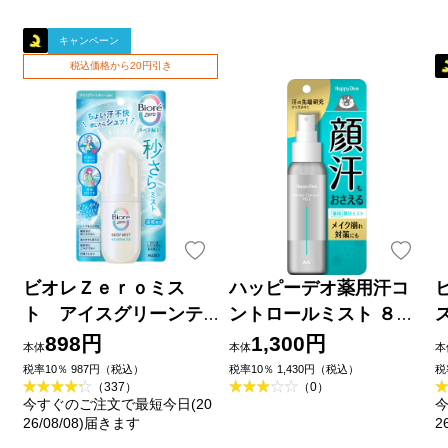
キャンペーン
税込価格から20円引き
ビオレＺｅｒｏミス
ハッピーデオ薬用汗コ
ト アイスグリーンテ
ントロールミスト ８０
ィーの香り ６０ｍＬ 花
ｍｌ マンダム (医薬部外
898円
1,300円
本体
本体
本
王
品)
税率10％ 987円（税込）
税率10％ 1,430円（税込）
税
（337）
（0）
今すぐのご注文で最短今日(20
今
26/08/08)届きます
2