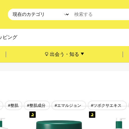
ッピング
出会う・知る
#整肌
#整肌成分
#エマルジョン
#ツボクサエキス