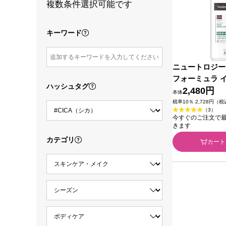
複数条件選択可能です
キーワード
ニュートロジー
フォーミュラ 
ハッシュタグ
ア ＣＩＣＡ 
2,480円
本体
ン ４５０ｍｌ
税率10％ 2,728円（
（3）
ューマーヘルス
今すぐのご注文で最短2
きます
カテゴリ
カート