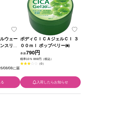
ノルウェー
ボディＣＩＣＡジェルＣＩ ３
テンスリペ
００ｍｌ ポップベリー㈱
エマルジョ
790円
本体
ＴＬコンシ
税率10％ 869円（税込）
（0）
/08/08に届
れる
入荷したらお知らせ