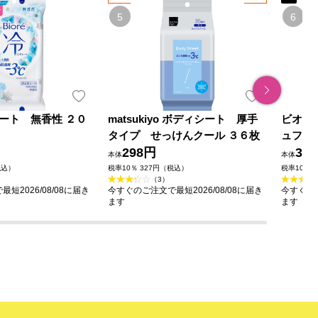
ート 無香性 ２０
matsukiyo ボディシート 厚手
ビオレ
タイプ せっけんクール ３６枚
ュフロ
298円
39
本体
本体
税込）
税率10％ 327円（税込）
税率10％ 
（3）
短2026/08/08に届き
今すぐのご注文で最短2026/08/08に届き
今すぐのご
ます
ます