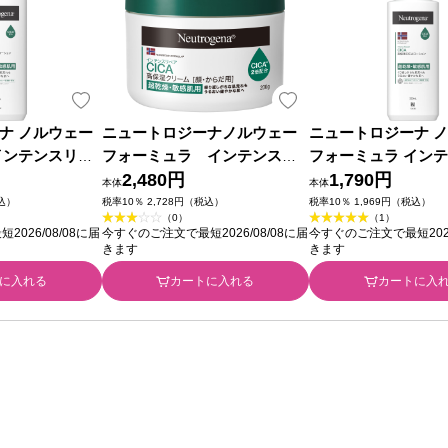
ナ ノルウェー
ニュートロジーナノルウェー
ニュートロジーナ 
インテンスリペ
フォーミュラ インテンスリ
フォーミュラ イン
ボディエマルジョ
ペア ＣＩＣＡ 高保湿クリ
2,480円
ア ＣＩＣＡ ボディ
1,790円
本体
本体
 ＪＮＴＬコンシ
ーム ジャー ２００ｇ ＪＮＴ
ン ２５０ｍｌ ＪＮ
税込）
税率10％ 2,728円（税込）
税率10％ 1,969円（税込）
（0）
（1）
Ｌコンシューマーヘルス
ューマーヘルス
026/08/08に届
今すぐのご注文で最短2026/08/08に届
今すぐのご注文で最短2026
きます
きます
に入れる
カートに入れる
カートに入