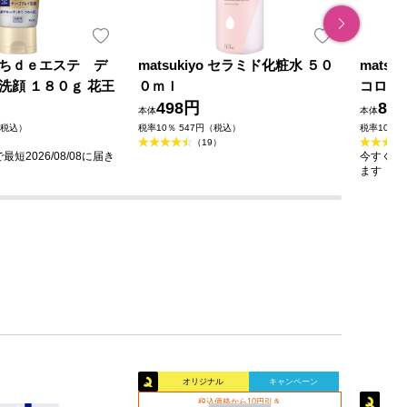
ちｄｅエステ デ
matsukiyo セラミド化粧水 ５０
mats
洗顔 １８０ｇ 花王
０ｍｌ
コロイ
498円
88
本体
本体
（税込）
税率10％ 547円（税込）
税率10％ 
（19）
短2026/08/08に届き
今すぐのご
ます
オリジナル
キャンペーン
税込価格から10円引き