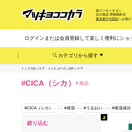
薬マツモトキヨシ
吉川旭店 堺南島町店
東京都千代田区
へお届け
ログインまたは会員登録して楽しく便利にショ
カテゴリから探す
トップ
スキンケア・メイク
シーズン
ボディケア
#CICA（シカ）
4 商品
#CICA（シカ）
#保湿
#うるおい
#保湿成分
絞り込む