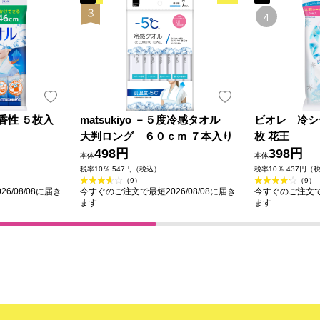
香性 ５枚入
matsukiyo －５度冷感タオル
ビオレ 冷シ
大判ロング ６０ｃｍ ７本入り
枚 花王
498円
398円
本体
本体
税率10％ 547円（税込）
税率10％ 437円（
（9）
（9）
6/08/08に届き
今すぐのご注文で最短2026/08/08に届き
今すぐのご注文で最
ます
ます