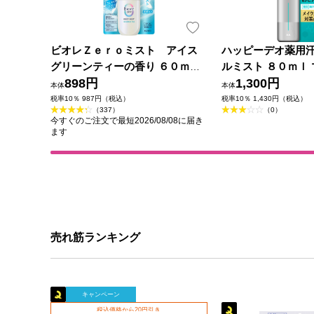
ビオレＺｅｒｏミスト アイス
ハッピーデオ薬用
グリーンティーの香り ６０ｍＬ
ルミスト ８０ｍｌ 
花王
898円
薬部外品)
1,300円
本体
本体
税率10％ 987円（税込）
税率10％ 1,430円（税込）
（337）
（0）
今すぐのご注文で最短2026/08/08に届き
ます
売れ筋ランキング
キャンペーン
税込価格から20円引き