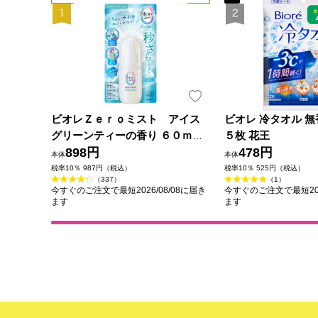
ビオレＺｅｒｏミスト アイス
ビオレ 冷タオル 無
グリーンティーの香り ６０ｍＬ
５枚 花王
花王
898円
478円
本体
本体
税率10％ 987円（税込）
税率10％ 525円（税込）
（337）
（1）
今すぐのご注文で最短2026/08/08に届き
今すぐのご注文で最短202
ます
ます