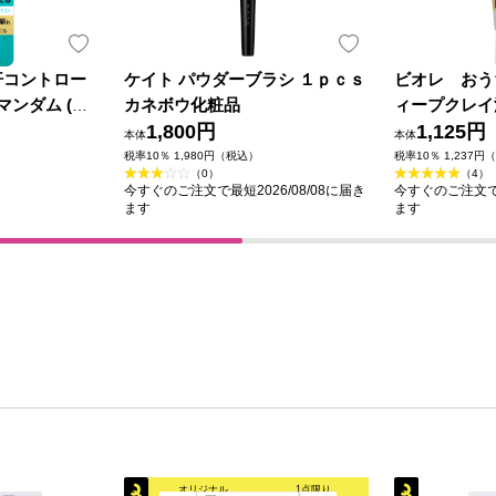
汗コントロー
ケイト パウダーブラシ １ｐｃｓ
ビオレ おう
マンダム (医
カネボウ化粧品
ィープクレイ
1,800円
1,125円
本体
本体
税率10％ 1,980円（税込）
税率10％ 1,237円
（0）
（4）
今すぐのご注文で最短2026/08/08に届き
今すぐのご注文で最
ます
ます
オリジナル
1点限り