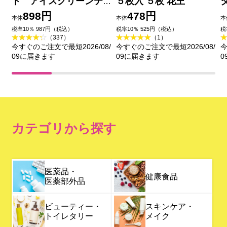
ト アイスグリーンテ
５枚入 ５枚 花王
ィーの香り ６０ｍＬ 花
898円
478円
本体
本体
本
王
税率10％ 987円（税込）
税率10％ 525円（税込）
税
（337）
（1）
今すぐのご注文で最短2026/08/
今すぐのご注文で最短2026/08/
今
09に届きます
09に届きます
0
カテゴリから探す
医薬品・
健康食品
医薬部外品
ビューティー・
スキンケア・
トイレタリー
メイク