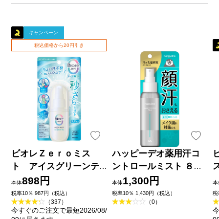
キャンペーン
税込価格から20円引き
ビオレＺｅｒｏミス
ハッピーデオ薬用汗コ
ト アイスグリーンテ
ントロールミスト ８０
ィーの香り ６０ｍＬ 花
ｍｌ マンダム (医薬部外
898円
1,300円
本体
本体
本
王
品)
税率10％ 987円（税込）
税率10％ 1,430円（税込）
税
（337）
（0）
今すぐのご注文で最短2026/08/
今