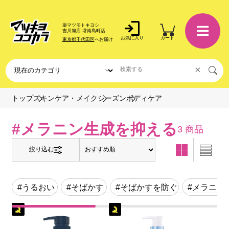
薬マツモトキヨシ
吉川旭店 堺南島町店
お気に入り
カート
東京都千代田区
へお届け
×
ボディケア
トップ
スキンケア・メイク
シーズン
#メラニン生成を抑える
3 商品
絞り込む
#うるおい
#そばかす
#そばかすを防ぐ
#メラニン