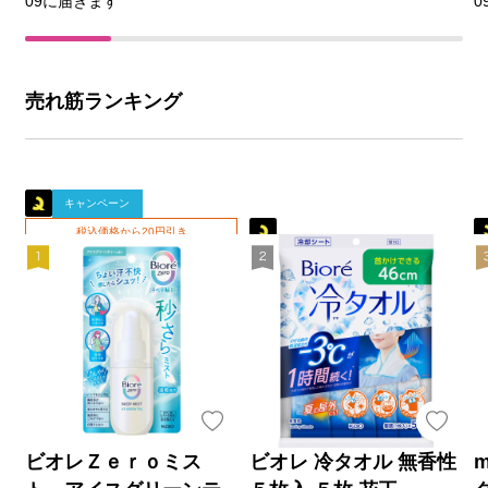
09に届きます
0
売れ筋ランキング
キャンペーン
税込価格から20円引き
ビオレＺｅｒｏミス
ビオレ 冷タオル 無香性
m