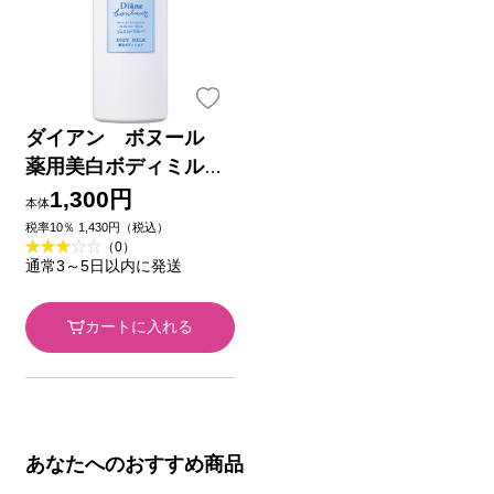
ダイアン ボヌール
薬用美白ボディミル
ク ジャスミンブル
1,300円
本体
ーの香り １８５ｍｌ
税率10％ 1,430円（税込）
（0）
ネイチャーラボ (医薬
通常3～5日以内に発送
部外品)
カートに入れる
あなたへのおすすめ商品