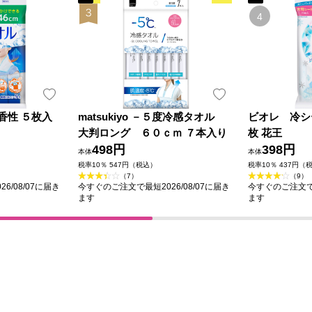
香性 ５枚入
matsukiyo －５度冷感タオル
ビオレ 冷シ
大判ロング ６０ｃｍ ７本入り
枚 花王
498円
398円
本体
本体
税率10％ 547円（税込）
税率10％ 437円（
（7）
（9）
6/08/07に届き
今すぐのご注文で最短2026/08/07に届き
今すぐのご注文で最
ます
ます