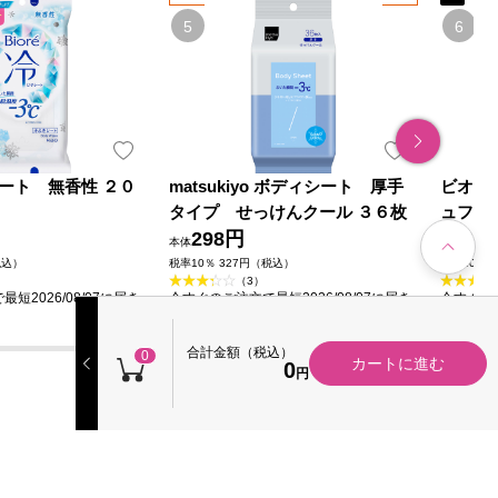
ート 無香性 ２０
matsukiyo ボディシート 厚手
ビオレ
タイプ せっけんクール ３６枚
ュフロ
298円
39
本体
本体
税込）
税率10％ 327円（税込）
税率10％ 
（3）
短2026/08/07に届き
今すぐのご注文で最短2026/08/07に届き
今すぐのご
ます
ます
合計金額（税込）
0
カートに進む
0
円