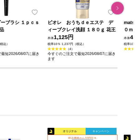
ダーブラシ １ｐｃｓ
ビオレ おうちｄｅエステ デ
mats
品
ィープクレイ洗顔 １８０ｇ 花王
０ｍｌ
1,125円
49
本体
本体
（税込）
税率10％ 1,237円（税込）
税率10％ 
（4）
短2026/08/07に届き
今すぐのご注文で最短2026/08/07に届き
ます
オリジナル
キャンペーン
税込価格から10円引き