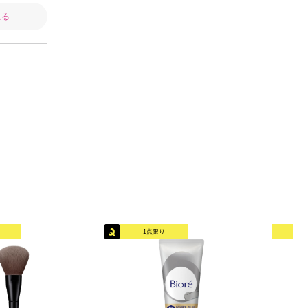
れる
1点限り
オリ