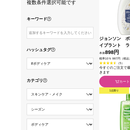
複数条件選択可能です
キーワード
ジョンソン ボ
イブラント 
ハッシュタグ
アロマミルク 
898円
本体
ＴＬコンシュー
税率10％ 987円（税込
（5）
今すぐのご注文で最短2
きます
カテゴリ
カート
1点限り