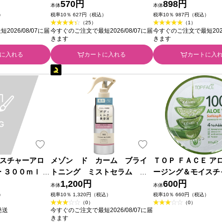
ＴＬコンシュー
２００ｍｌ ＪＮＴＬコンシュ
570円
ｌ ＪＮＴＬコンシ
898円
本体
本体
ーマーヘルス
ルス
）
税率10％ 627円（税込）
税率10％ 987円（税込）
（25）
（1）
026/08/07に届
今すぐのご注文で最短2026/08/07に届
今すぐのご注文で最短2026
きます
きます
に入れる
カートに入れる
カートに入
スチャーアロ
メゾン ド カーム ブライ
ＴＯＰ ＦＡＣＥ ア
 ３００ｍｌ ネ
トニング ミストセラム ロ
ージング＆モイスチ
リックジャパ
ーズムスク ２００ｍｌ ナリス
1,200円
ル ３００ｇ 韓国高
600円
本体
本体
化粧品 (医薬部外品)
）
税率10％ 1,320円（税込）
税率10％ 660円（税込）
（0）
（0）
発送
今すぐのご注文で最短2026/08/07に届
きます