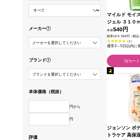
マイルド モイ
ジェル ３１０
メーカー
リパブリックジ
540円
本体
税率10％ 594円（税込
（1）
メーカーを選択してください
通常3～5日以内に
ブランド
カート
ブランドを選択してください
本体価格（税抜）
円から
円
ジョンソン ボ
トラケア 高保湿
評価