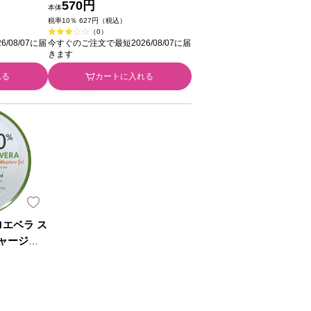
ューマーヘ
ンシューマーヘルス
570円
本体
税率10％ 627円（税込）
（0）
/08/07に届
今すぐのご注文で最短2026/08/07に届
きます
れる
カートに入れる
ロエベラ ス
ャージェ
麗人参社