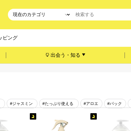
ッピング
出会う・知る
#ジャスミン
#たっぷり使える
#アロエ
#パック