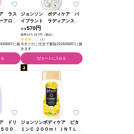
ア ラス
ジョンソン ボディケア バ
ーアロマ
イブラント ラディアンス
ＪＮＴＬコ
アロマミルク ２００ｍｌ ＪＮ
570円
本体
ＴＬコンシューマーヘルス
税率10％ 627円（税込）
（1）
/08/07に届
今すぐのご注文で最短2026/08/07に届
きます
れる
カートに入れる
ア ドリ
ジョンソンボディケア ビタ
 ５００ｍ
ミンＣ ２００ｍｌ ＪＮＴＬコ