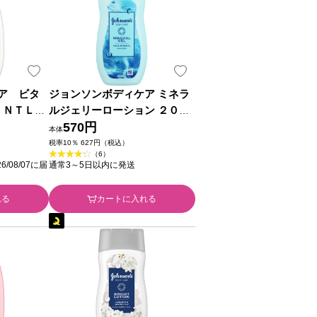
ア ビタ
ジョンソンボディケア ミネラ
ＪＮＴＬコ
ルジェリーローション ２００
ｍｌ ＪＮＴＬコンシューマー
570円
本体
ヘルス
税率10％ 627円（税込）
（6）
/08/07に届
通常3～5日以内に発送
れる
カートに入れる