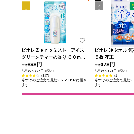
ビオレＺｅｒｏミスト アイス
ビオレ 冷タオル 無
グリーンティーの香り ６０ｍＬ
５枚 花王
花王
898円
478円
本体
本体
税率10％ 987円（税込）
税率10％ 525円（税込）
（337）
（1）
今すぐのご注文で最短2026/08/07に届き
今すぐのご注文で最短202
ます
ます