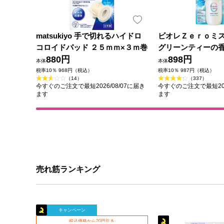
matsukiyo 手で切れるハイドロ
ビオレＺｅｒｏミ
コロイドパッド ２５ｍｍ×３ｍ巻
グリーンティーの香
880円
花王
898円
本体
本体
税率10％ 968円（税込）
税率10％ 987円（税込）
（14）
（337）
今すぐのご注文で最短2026/08/07に届き
今すぐのご注文で最短202
ます
ます
売れ筋ランキング
キャンペーン
税込価格から20円引き