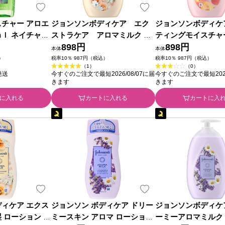
スチャー アロエ
ジョンソンボディケア エク
ジョンソンボディケ
ｍｌ ネイチャー
ストラケア アロマミルク ５
ティングモイスチャ
ャパン
００ｍｌ ＪＮＴＬコンシュー
898円
ミルク ５００ｍｌ 
898円
本体
本体
マーヘルス
ンシューマーヘルス
）
税率10％ 987円（税込）
税率10％ 987円（税込）
（1）
（0）
発送
今すぐのご注文で最短2026/08/07に届
今すぐのご注文で最短2026
きます
きます
に入れる
カートに入れる
カートに入
ディケア エクス
ジョンソン ボディケア ドリー
ジョンソンボディケ
 ローション ２
ミースキン アロマ ローション
ーミーアロマミルク