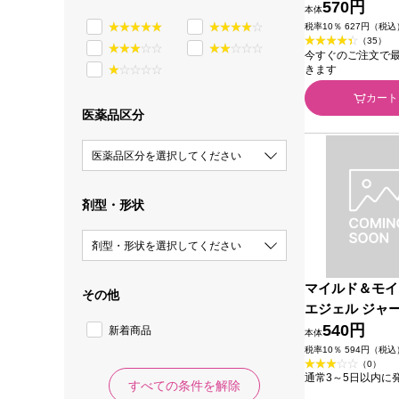
００ｍｌ ＪＮ
570円
本体
マーヘルス
税率10％ 627円（税込
（35）
今すぐのご注文で最短2
きます
カート
医薬品区分
医薬品区分を選択してください
剤型・形状
剤型・形状を選択してください
マイルド＆モイ
その他
エジェル ジャー
イチャーリパブ
540円
新着商品
本体
ン
税率10％ 594円（税込
（0）
通常3～5日以内に
すべての条件を解除