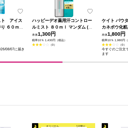
スト アイス
ハッピーデオ薬用汗コントロー
ケイト パウ
り ６０ｍＬ
ルミスト ８０ｍｌ マンダム (医
カネボウ化粧
薬部外品)
1,300円
1,800円
本体
本体
税率10％ 1,430円（税込）
税率10％ 1,980円
（0）
（0）
6/08/07に届き
今すぐのご注文で最
ます
オリジナル
1点限り