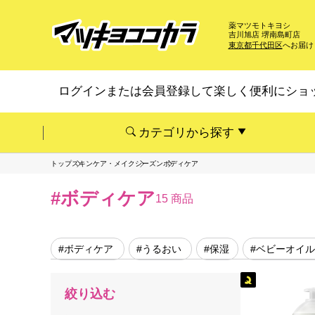
薬マツモトキヨシ
吉川旭店 堺南島町店
東京都千代田区
へお届け
ログインまたは会員登録して楽しく便利にショ
カテゴリから探す
トップ
スキンケア・メイク
シーズン
ボディケア
#ボディケア
15 商品
#ボディケア
#うるおい
#保湿
#ベビーオイル
絞り込む