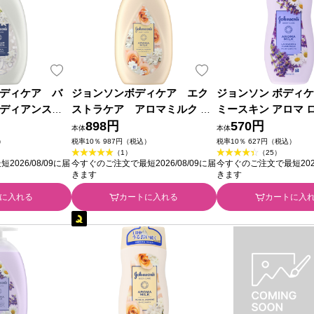
ディケア バ
ジョンソンボディケア エク
ジョンソン ボディケ
ラディアンス
ストラケア アロマミルク ５
ミースキン アロマ 
５００ｍｌ ＪＮ
００ｍｌ ＪＮＴＬコンシュー
898円
２００ｍｌ ＪＮＴ
570円
本体
本体
マーヘルス
マーヘルス
ーマーヘルス
）
税率10％ 987円（税込）
税率10％ 627円（税込）
（1）
（25）
026/08/09に届
今すぐのご注文で最短2026/08/09に届
今すぐのご注文で最短2026
きます
きます
に入れる
カートに入れる
カートに入