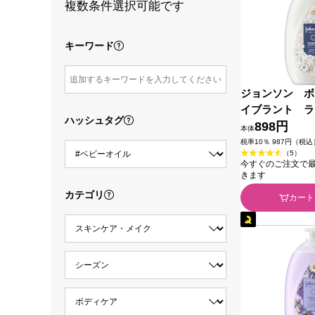
複数条件選択可能です
キーワード
ジョンソン ボ
イブラント 
ハッシュタグ
アロマミルク 
898円
本体
ＴＬコンシュー
税率10％ 987円（税込
（5）
今すぐのご注文で最短2
きます
カテゴリ
カート