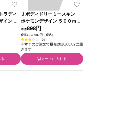
トラディ
Ｊボディドリーミースキン
ザイン ５
ポケモンデザイン ５００ｍｌ
コンシュー
ＪＮＴＬコンシューマーヘル
898円
本体
ス
税率10％ 987円（税込）
（0）
今すぐのご注文で最短2026/08/09に届
きます
れる
カートに入れる