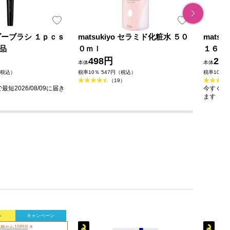
ダーブラシ １ｐｃｓ
matsukiyo セラミド化粧水 ５０
mats
品
０ｍｌ
１６０
498円
23
本体
本体
（税込）
税率10％ 547円（税込）
税率10％ 
（19）
短2026/08/09に届き
今すぐのご
ます
ル
キャンペーン
格から10円引き