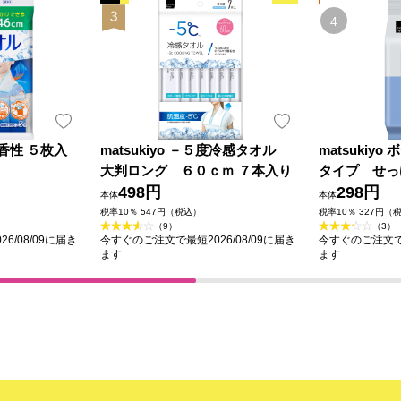
香性 ５枚入
matsukiyo －５度冷感タオル
matsukiy
大判ロング ６０ｃｍ ７本入り
タイプ せっ
498円
298円
本体
本体
税率10％ 547円（税込）
税率10％ 327円（
（9）
（3）
6/08/09に届き
今すぐのご注文で最短2026/08/09に届き
今すぐのご注文で最
ます
ます