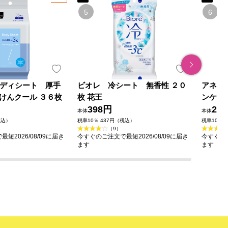
o ボディシート 厚手
ビオレ 冷シート 無香性 ２０
アネッ
けんクール ３６枚
枚 花王
ンケア
398円
堂
2,7
本体
本体
税込）
税率10％ 437円（税込）
税率10％ 
（9）
短2026/08/09に届き
今すぐのご注文で最短2026/08/09に届き
今すぐのご
ます
ます