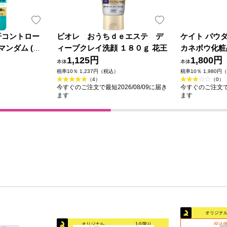
汗コントロー
ビオレ おうちｄｅエステ デ
ケイト パウ
マンダム (医
ィープクレイ洗顔 １８０ｇ 花王
カネボウ化粧
1,125円
1,800円
本体
本体
税率10％ 1,237円（税込）
税率10％ 1,980円
（4）
（0）
今すぐのご注文で最短2026/08/09に届き
今すぐのご注文で最
ます
ます
オリジナ
オリジナル
1点限り
税込価