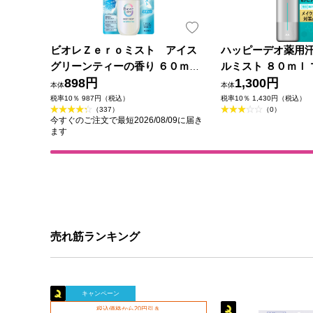
ビオレＺｅｒｏミスト アイス
ハッピーデオ薬用
グリーンティーの香り ６０ｍＬ
ルミスト ８０ｍｌ 
花王
898円
薬部外品)
1,300円
本体
本体
税率10％ 987円（税込）
税率10％ 1,430円（税込）
（337）
（0）
今すぐのご注文で最短2026/08/09に届き
ます
売れ筋ランキング
キャンペーン
税込価格から20円引き