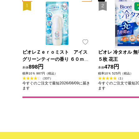
ビオレＺｅｒｏミスト アイス
ビオレ 冷タオル 無
グリーンティーの香り ６０ｍＬ
５枚 花王
花王
898円
478円
本体
本体
税率10％ 987円（税込）
税率10％ 525円（税込）
（337）
（1）
今すぐのご注文で最短2026/08/09に届き
今すぐのご注文で最短202
ます
ます