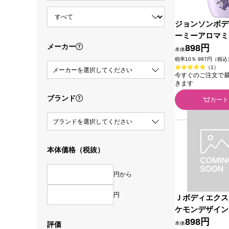
ジョンソンボデ
ーミーアロマミ
メーカー
ｌ ＪＮＴＬコ
898円
本体
ルス
税率10％ 987円（税込
（1）
メーカーを選択してください
今すぐのご注文で最短2
きます
ブランド
カート
ブランドを選択してください
本体価格（税抜）
円から
円
Ｊボディエクス
ケモンデザイン
ＮＴＬコンシュ
898円
評価
本体