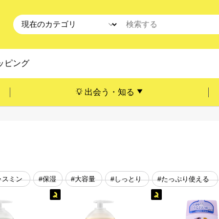
ッピング
出会う・知る
ャスミン
#保湿
#大容量
#しっとり
#たっぷり使える