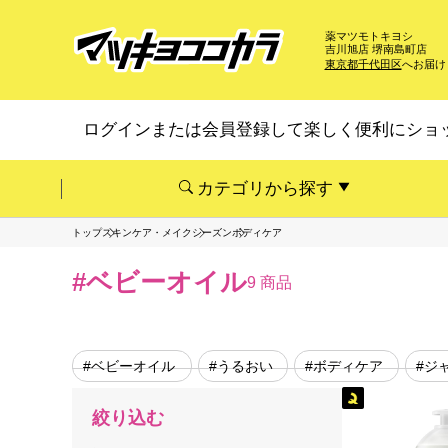
薬マツモトキヨシ
吉川旭店 堺南島町店
東京都千代田区
へお届け
ログインまたは会員登録して楽しく便利にショ
カテゴリから探す
トップ
スキンケア・メイク
シーズン
ボディケア
#ベビーオイル
9 商品
#ベビーオイル
#うるおい
#ボディケア
#ジ
絞り込む