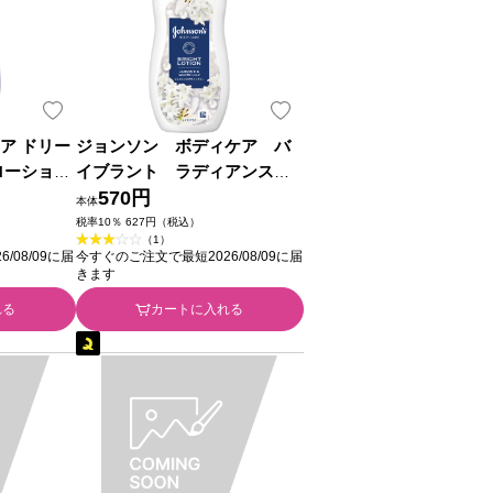
ア ドリー
ジョンソン ボディケア バ
ローション
イブラント ラディアンス
Ｌコンシュ
アロマミルク ２００ｍｌ ＪＮ
570円
本体
ＴＬコンシューマーヘルス
税率10％ 627円（税込）
（1）
/08/09に届
今すぐのご注文で最短2026/08/09に届
きます
れる
カートに入れる