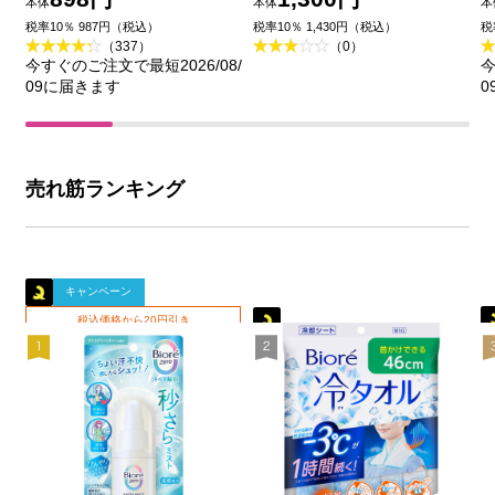
本体
本体
本
王
品)
税率10％ 987円（税込）
税率10％ 1,430円（税込）
税
（337）
（0）
今すぐのご注文で最短2026/08/
今
09に届きます
0
売れ筋ランキング
キャンペーン
税込価格から20円引き