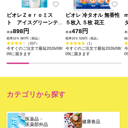
ビオレＺｅｒｏミス
ビオレ 冷タオル 無香性
m
ト アイスグリーンテ
５枚入 ５枚 花王
ィーの香り ６０ｍＬ 花
898円
478円
本体
本体
本
王
税率10％ 987円（税込）
税率10％ 525円（税込）
税
（337）
（1）
今すぐのご注文で最短2026/08/
今すぐのご注文で最短2026/08/
今
09に届きます
09に届きます
0
カテゴリから探す
医薬品・
健康食品
医薬部外品