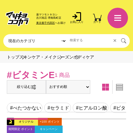
薬マツモトキヨシ
吉川旭店 堺南島町店
お気に入り
カート
東京都千代田区
へお届け
×
ボディケア
トップ
スキンケア・メイク
シーズン
#ビタミンE
1 商品
絞り込む
#べたつかない
#セラミド
#ヒアルロン酸
#ビタミ
オリジナル
+100 ポイント
期間限定 ポイント
キャンペーン