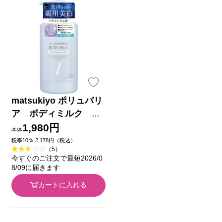
matsukiyo ポリュバリ
ア ボディミルク ト
ーンブライトニング ４
1,980円
本体
００ｍｌ
税率10％ 2,178円（税込）
（5）
今すぐのご注文で最短2026/0
8/09に届きます
カートに入れる