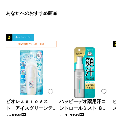
あなたへのおすすめ商品
キャンペーン
税込価格から20円引き
ビオレＺｅｒｏミス
ハッピーデオ薬用汗コ
ト アイスグリーンテ
ントロールミスト ８０
ィーの香り ６０ｍＬ 花
ｍｌ マンダム (医薬部外
898円
1,300円