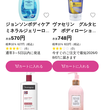
ジョンソンボディケア
ヴァセリン グルタヒ
ミネラルジェリーロー
ア ボディローショ
ション ２００ｍｌ Ｊ
ン ナイトリペア １７
570円
748円
本体
本体
ＮＴＬコンシューマー
０ＭＬ ユニリーバ・ジ
税率10％ 627円（税込）
税率10％ 822円（税込）
（6）
（0）
ヘルス
ャパン
通常3～5日以内に発送
今すぐのご注文で最短2026/0
8/07に届きます
カートに入れる
カートに入れる