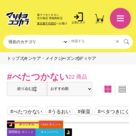
薬マツモトキヨシ
吉川旭店 堺南島町店
お気に入り
カート
東京都千代田区
へお届け
×
ボディケア
トップ
スキンケア・メイク
シーズン
#べたつかない
22 商品
絞り込む
#べたつかない
#うるおい
#保湿
#ベタつきにくい
オリジナル
+100 ポイント
期間限定 ポイント
キャンペーン