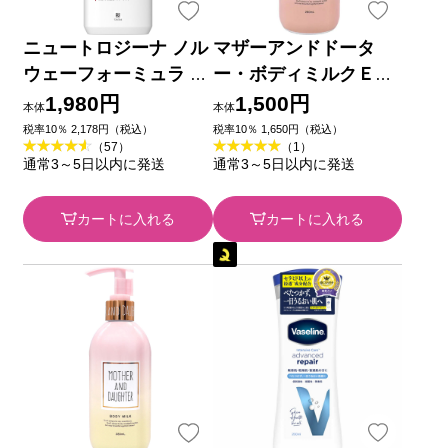
ニュートロジーナ ノル
マザーアンドドータ
ウェーフォーミュラ イ
ー・ボディミルクＥ
ンテンスリペア ボディ
Ｘ ミュゲの香り ２８
1,980円
1,500円
本体
本体
エマルジョン ４５０ｍ
０ｍｌ ツーウェイワー
税率10％ 2,178円（税込）
税率10％ 1,650円（税込）
（57）
（1）
ｌ ＪＮＴＬコンシュー
ルド
通常3～5日以内に発送
通常3～5日以内に発送
マーヘルス
カートに入れる
カートに入れる