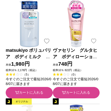
matsukiyo ポリュバリ
ヴァセリン グルタヒ
ア ボディミルク ト
ア ボディローショ
ーンブライトニング ４
ン ブライトニング １
1,980円
748円
本体
本体
００ｍｌ
７０ＭＬ ユニリーバ・
税率10％ 2,178円（税込）
税率10％ 822円（税込）
（5）
（0）
ジャパン
今すぐのご注文で最短2026/0
今すぐのご注文で最短2026/0
8/07に届きます
8/07に届きます
カートに入れる
カートに入れる
オリジナル