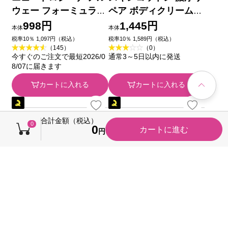
ウェー フォーミュラ
ペア ボディクリーム
ディープモイスチャー
２００Ｇ ビジナル
998円
1,445円
本体
本体
ボディミルク ２５０ｍ
税率10％ 1,097円（税込）
税率10％ 1,589円（税込）
（145）
（0）
ｌ ＪＮＴＬコンシュー
今すぐのご注文で最短2026/0
通常3～5日以内に発送
マーヘルス
8/07に届きます
カートに入れる
カートに入れる
合計金額（税込）
0
0
カートに進む
円
ニュートロジーナ ノル
ニュートロジーナノル
ウェー フォーミュラ
ウェーフォーミュラ