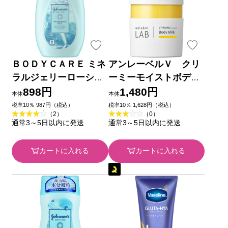
ＢＯＤＹＣＡＲＥ ミネ
アンレーベルＶ クリ
ラルジェリーローショ
ーミーモイストボディ
ン ５００ｍｌ ＪＮＴ
ミルク ３００ｇ コス
898円
1,480円
本体
本体
Ｌコンシューマーヘル
メカンパニー
税率10％ 987円（税込）
税率10％ 1,628円（税込）
（2）
（0）
ス
通常3～5日以内に発送
通常3～5日以内に発送
カートに入れる
カートに入れる