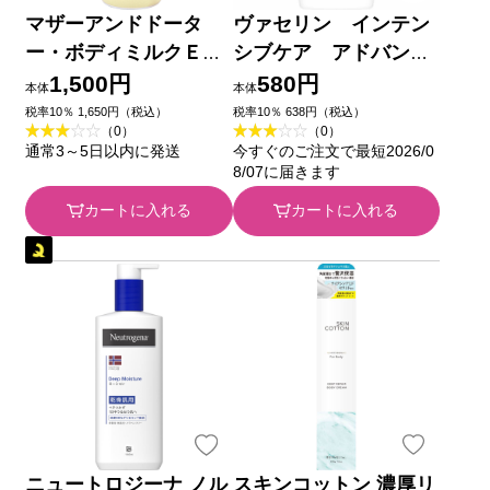
マザーアンドドータ
ヴァセリン インテン
ー・ボディミルクＥ
シブケア アドバンス
Ｘ ピーチ・ジャスミ
ドリペア ボディロー
1,500円
580円
本体
本体
ンの香り ２８０ＭＬ
ション 無香料 ２００
税率10％ 1,650円（税込）
税率10％ 638円（税込）
（0）
（0）
ツーウェイワールド
ｍｌ ユニリーバ・ジャ
通常3～5日以内に発送
今すぐのご注文で最短2026/0
パン
8/07に届きます
カートに入れる
カートに入れる
ニュートロジーナ ノル
スキンコットン 濃厚リ