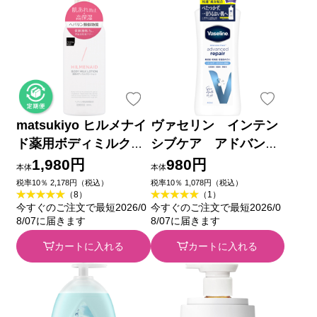
matsukiyo ヒルメナイ
ヴァセリン インテン
ド薬用ボディミルクロ
シブケア アドバンス
ーション ３００ｍｌ
ドリペア ボディロー
1,980円
980円
本体
本体
(医薬部外品)
ション 無香料 ４００
税率10％ 2,178円（税込）
税率10％ 1,078円（税込）
（8）
（1）
ｍｌ ユニリーバ・ジャ
今すぐのご注文で最短2026/0
今すぐのご注文で最短2026/0
パン
8/07に届きます
8/07に届きます
カートに入れる
カートに入れる