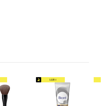
1点限り
オリ