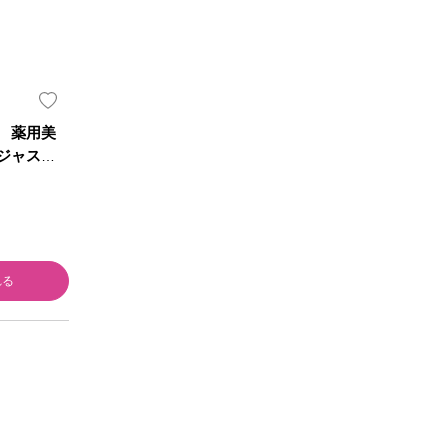
 薬用美
ジャスミ
５ｍｌ ネ
部外品)
れる