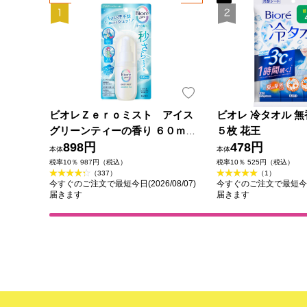
ビオレＺｅｒｏミスト アイス
ビオレ 冷タオル 無
グリーンティーの香り ６０ｍＬ
５枚 花王
花王
898円
478円
本体
本体
税率10％ 987円（税込）
税率10％ 525円（税込）
（337）
（1）
今すぐのご注文で最短今日(2026/08/07)
今すぐのご注文で最短今日(2
届きます
届きます