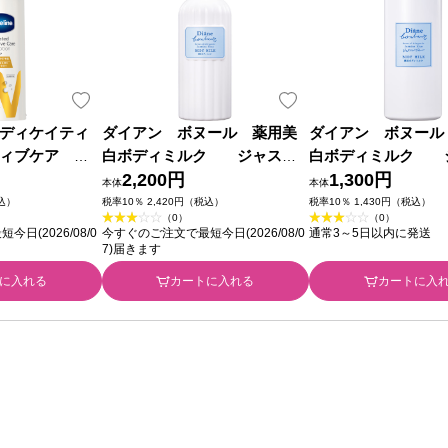
ディケイティ
ダイアン ボヌール 薬用美
ダイアン ボヌール
ィブケア ボ
白ボディミルク ジャスミ
白ボディミルク 
 美肌ケア ３
ンブルーの香り ３９０ｍｌ ネ
2,200円
ンブルーの香り １８
1,300円
本体
本体
リーバ・ジャパ
イチャーラボ (医薬部外品)
イチャーラボ (医薬
税込）
税率10％ 2,420円（税込）
税率10％ 1,430円（税込）
（0）
（0）
日(2026/08/0
今すぐのご注文で最短今日(2026/08/0
通常3～5日以内に発送
7)届きます
に入れる
カートに入れる
カートに入