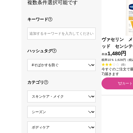
複数条件選択可能です
キーワード
ヴァセリン メ
ッド センシテ
ハッシュタグ
ディローション
1,480円
本体
５０ｍｌ ユニ
税率10％ 1,628円（
（0）
ン
今すぐのご注文で最短今
7)届きます
カテゴリ
カート