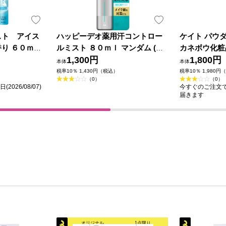
スト アイス
ハッピーデオ薬用汗コントロー
ケイト パウ
り ６０ｍＬ
ルミスト ８０ｍｌ マンダム (医
カネボウ化粧
薬部外品)
1,300円
1,800円
本体
本体
税率10％ 1,430円（税込）
税率10％ 1,980円
（0）
（0）
026/08/07)
今すぐのご注文で最短
届きます
オリジナル
1点限り