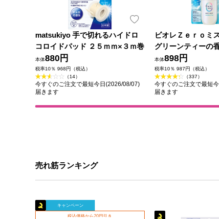
matsukiyo 手で切れるハイドロ
ビオレＺｅｒｏミ
コロイドパッド ２５ｍｍ×３ｍ巻
グリーンティーの香
880円
花王
898円
本体
本体
税率10％ 968円（税込）
税率10％ 987円（税込）
（14）
（337）
今すぐのご注文で最短今日(2026/08/07)
今すぐのご注文で最短今日(2
届きます
届きます
売れ筋ランキング
キャンペーン
税込価格から20円引き