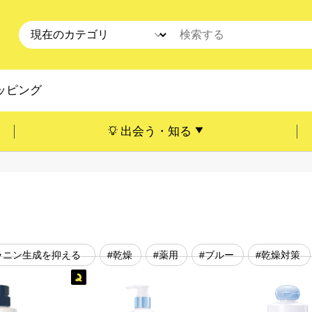
ッピング
出会う・知る
ラニン生成を抑える
#乾燥
#薬用
#ブルー
#乾燥対策