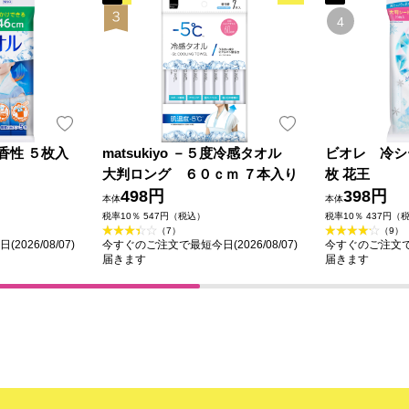
香性 ５枚入
matsukiyo －５度冷感タオル
ビオレ 冷シ
大判ロング ６０ｃｍ ７本入り
枚 花王
498円
398円
本体
本体
税率10％ 547円（税込）
税率10％ 437円（
（7）
（9）
026/08/07)
今すぐのご注文で最短今日(2026/08/07)
今すぐのご注文で最短
届きます
届きます