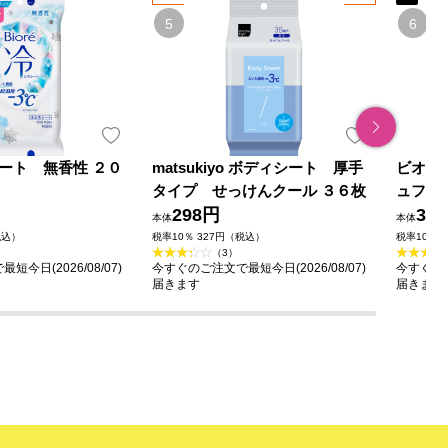
ート 無香性 ２０
matsukiyo ボディシート 厚手
ビオレ
タイプ せっけんクール ３６枚
ュフロ
298円
39
本体
本体
税込）
税率10％ 327円（税込）
税率10％ 
（3）
今日(2026/08/07)
今すぐのご注文で最短今日(2026/08/07)
今すぐのご
届きます
届きます