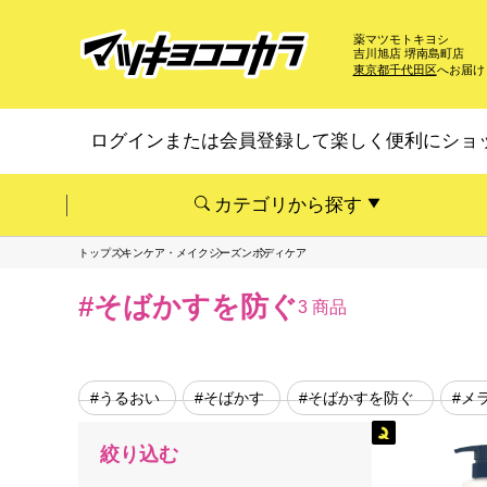
薬マツモトキヨシ
吉川旭店 堺南島町店
東京都千代田区
へお届け
ログインまたは会員登録して楽しく便利にショ
カテゴリから探す
トップ
スキンケア・メイク
シーズン
ボディケア
#そばかすを防ぐ
3 商品
#うるおい
#そばかす
#そばかすを防ぐ
#メ
絞り込む