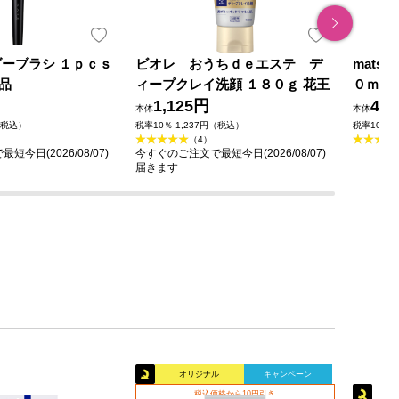
ダーブラシ １ｐｃｓ
ビオレ おうちｄｅエステ デ
mats
品
ィープクレイ洗顔 １８０ｇ 花王
０ｍｌ
1,125円
49
本体
本体
（税込）
税率10％ 1,237円（税込）
税率10％ 
（4）
今日(2026/08/07)
今すぐのご注文で最短今日(2026/08/07)
届きます
オリジナル
キャンペーン
税込価格から10円引き