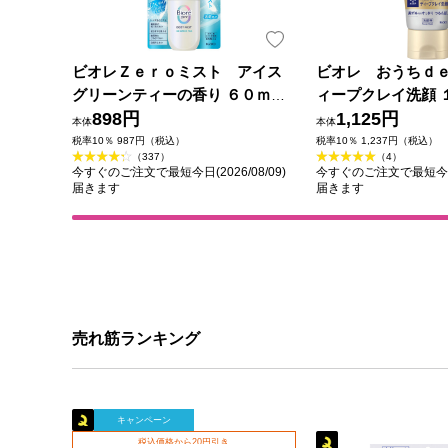
ビオレＺｅｒｏミスト アイス
ビオレ おうちｄ
グリーンティーの香り ６０ｍＬ
ィープクレイ洗顔 
花王
898円
1,125円
本体
本体
税率10％ 987円（税込）
税率10％ 1,237円（税込）
（337）
（4）
今すぐのご注文で最短今日(2026/08/09)
今すぐのご注文で最短今日(2
届きます
届きます
売れ筋ランキング
キャンペーン
税込価格から20円引き