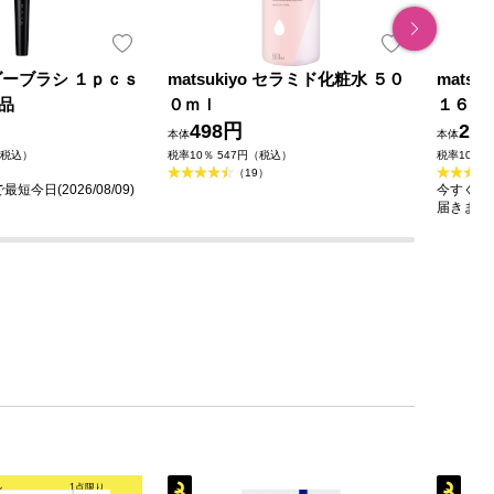
ダーブラシ １ｐｃｓ
matsukiyo セラミド化粧水 ５０
mats
品
０ｍｌ
１６０
498円
23
本体
本体
（税込）
税率10％ 547円（税込）
税率10％ 
（19）
今日(2026/08/09)
今すぐのご
届きます
ル
1点限り