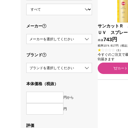
サンカットＲ 
メーカー
ＵＶ スプレー
Ｅコスメポート
743円
メーカーを選択してください
本体
税率10％ 817円（税込
（1）
ブランド
今すぐのご注文で最短今
9)届きます
ブランドを選択してください
カート
本体価格（税抜）
円から
円
評価