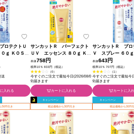
プロテクトＵ
サンカットＲ パーフェクト
サンカットＲ プロ
９０ｇ ＫＯＳＥ
ＵＶ エッセンス ８０ｇ ＫＯ
Ｖ スプレー ６０ｇ
ＳＥコスメポート
758円
コスメポート
643円
本体
本体
）
税率10％ 833円（税込）
税率10％ 707円（税込）
（0）
（1）
発送
今すぐのご注文で最短今日(2026/08/0
今すぐのご注文で最短今日(20
9)届きます
9)届きます
に入れる
カートに入れる
カートに入
キャンペーン
キャンペーン
ら50円引き
税込価格から30円引き
税込価格から30円