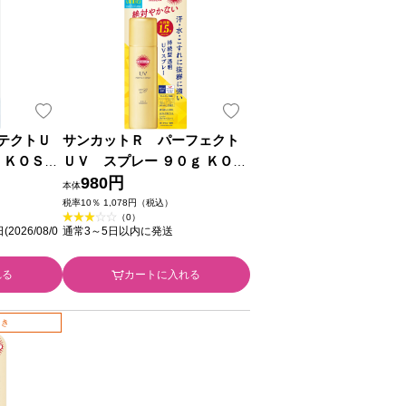
テクトＵ
サンカットＲ パーフェクト
 ＫＯＳＥ
ＵＶ スプレー ９０ｇ ＫＯＳ
Ｅコスメポート
980円
本体
税率10％ 1,078円（税込）
（0）
26/08/0
通常3～5日以内に発送
れる
カートに入れる
引き