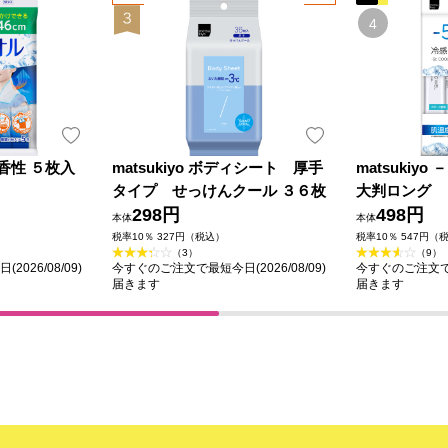
香性 ５枚入
matsukiyo ボディシート 厚手
matsuki
タイプ せっけんクール ３６枚
大判ロング 
298円
498円
本体
本体
税率10％ 327円（税込）
税率10％ 547円（
（3）
（9）
026/08/09)
今すぐのご注文で最短今日(2026/08/09)
今すぐのご注文で最短
届きます
届きます