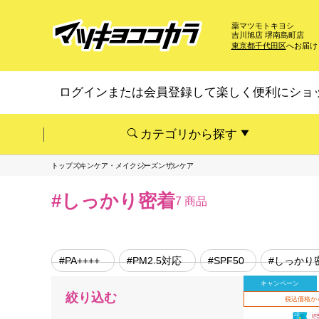
薬マツモトキヨシ
吉川旭店 堺南島町店
東京都千代田区
へお届け
ログインまたは会員登録して楽しく便利にショ
カテゴリから探す
トップ
スキンケア・メイク
シーズン
サンケア
#しっかり密着
7 商品
#PA++++
#PM2.5対応
#SPF50
#しっかり
キャンペーン
絞り込む
税込価格か