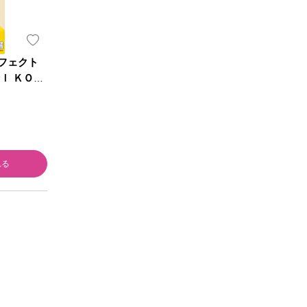
フェクト
ｌ ＫＯＳ
れる