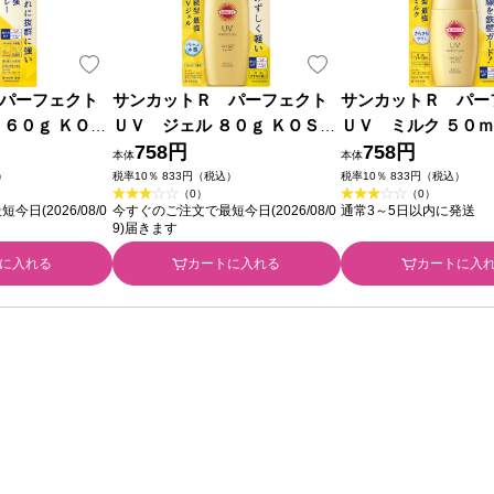
パーフェクト
サンカットＲ パーフェクト
サンカットＲ パー
 ６０ｇ ＫＯＳ
ＵＶ ジェル ８０ｇ ＫＯＳＥ
ＵＶ ミルク ５０ｍ
コスメポート
758円
Ｅコスメポート
758円
本体
本体
）
税率10％ 833円（税込）
税率10％ 833円（税込）
（0）
（0）
日(2026/08/0
今すぐのご注文で最短今日(2026/08/0
通常3～5日以内に発送
9)届きます
に入れる
カートに入れる
カートに入