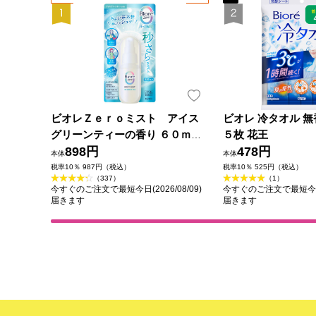
ビオレＺｅｒｏミスト アイス
ビオレ 冷タオル 無
グリーンティーの香り ６０ｍＬ
５枚 花王
花王
898円
478円
本体
本体
税率10％ 987円（税込）
税率10％ 525円（税込）
（337）
（1）
今すぐのご注文で最短今日(2026/08/09)
今すぐのご注文で最短今日(2
届きます
届きます