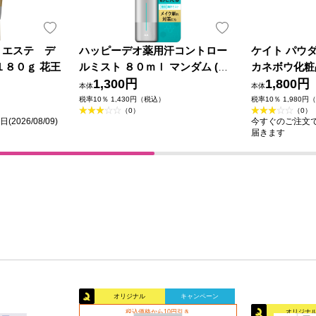
ｅエステ デ
ハッピーデオ薬用汗コントロー
ケイト パウ
１８０ｇ 花王
ルミスト ８０ｍｌ マンダム (医
カネボウ化粧
薬部外品)
1,300円
1,800円
本体
本体
税率10％ 1,430円（税込）
税率10％ 1,980円
（0）
（0）
026/08/09)
今すぐのご注文で最短
届きます
オリジナル
キャンペーン
税込価格から10円引き
オリジナ