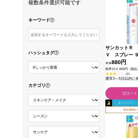
複数条件選択可能です
キーワード
サンカットＲ 
ハッシュタグ
Ｖ スプレー 
コスメポート
880円
本体
税率10％ 968円（税込
（0）
通常3～5日以内に
カテゴリ
カート
キャンペーン
税込価格か