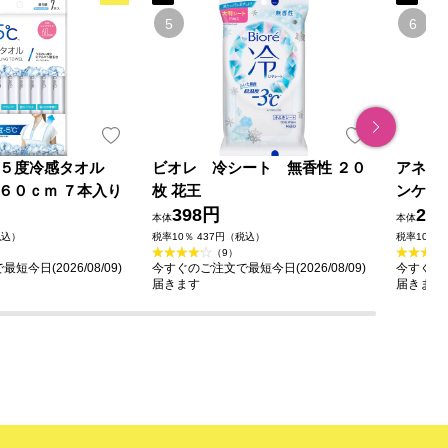
yo －５度冷感タオル
ビオレ 冷シート 無香性 ２０
アネッ
６０ｃｍ ７本入り
枚 花王
ンケア
398円
堂
2,7
本体
本体
税込）
税率10％ 437円（税込）
税率10％ 
（9）
今日(2026/08/09)
今すぐのご注文で最短今日(2026/08/09)
今すぐのご
届きます
届きます