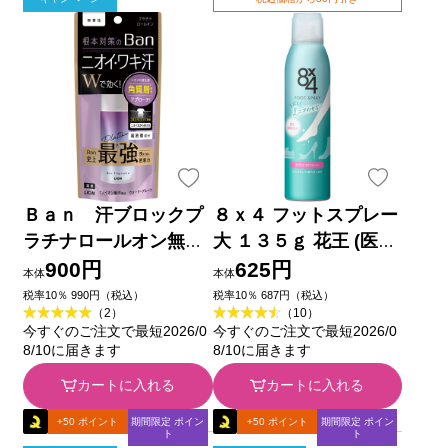
Ｂａｎ 汗ブロックプ
８ｘ４ フットスプレー
ラチナロールオン無香
大 １３５ｇ 花王 (医薬
性 ４０ｍｌ ライオン
部外品)
900円
625円
本体
本体
(医薬部外品)
税率10％ 990円（税込）
税率10％ 687円（税込）
（2）
（10）
今すぐのご注文で最短2026/0
今すぐのご注文で最短2026/0
8/10に届きます
8/10に届きます
カートに入れる
カートに入れる
+50 ポイント
期間限定 ポイン
+50 ポイント
期間限定 ポイン
ト
ト