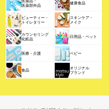
医薬品・
健康食品
医薬部外品
ビューティー・
スキンケア・
トイレタリー
メイク
カウンセリング
日用品・ペット
化粧品
医療・介護
ベビー
オリジナル
食品
ブランド