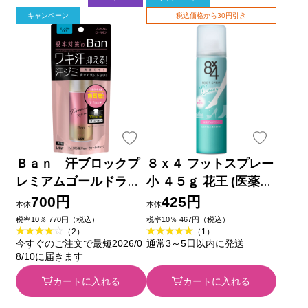
キャンペーン
税込価格から30円引き
Ｂａｎ 汗ブロックプ
８ｘ４ フットスプレー
レミアムゴールドラベ
小 ４５ｇ 花王 (医薬部
ルせっけん ４０ｍｌ
外品)
700円
425円
本体
本体
ライオン (医薬部外品)
税率10％ 770円（税込）
税率10％ 467円（税込）
（2）
（1）
今すぐのご注文で最短2026/0
通常3～5日以内に発送
8/10に届きます
カートに入れる
カートに入れる