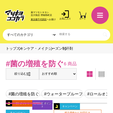
薬マツモトキヨシ
吉川旭店 堺南島町店
お気に入り
カート
東京都千代田区
へお届け
制汗剤
トップ
スキンケア・メイク
シーズン
#菌の増殖を防ぐ
6 商品
絞り込む
#菌の増殖を防ぐ
#ウォータープルーフ
#ロールオン
+50 ポイント
期間限定 ポイン
ト
キャンペーン
キャンペーン
税込価格から30円引き