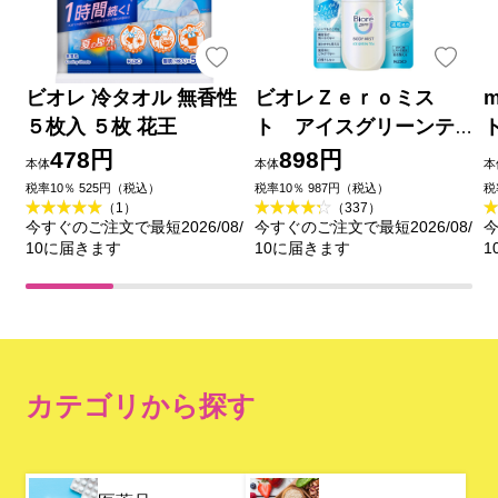
ビオレ 冷タオル 無香性
ビオレＺｅｒｏミス
m
５枚入 ５枚 花王
ト アイスグリーンテ
ィーの香り ６０ｍＬ 花
478円
898円
本体
本体
本
王
税率10％ 525円（税込）
税率10％ 987円（税込）
税
（1）
（337）
今すぐのご注文で最短2026/08/
今すぐのご注文で最短2026/08/
今
10に届きます
10に届きます
1
カテゴリから探す