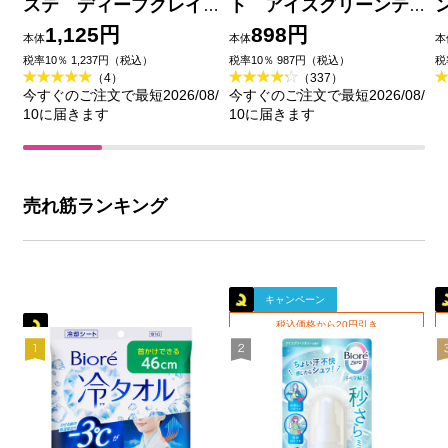
ステ ディープクレイ
ト アイスグリーンテ
洗顔 １８０ｇ 花王
ィーの香り ６０ｍＬ 花
1,125円
898円
本体
本体
本
王
品
税率10％ 1,237円（税込）
税率10％ 987円（税込）
税
（4）
（337）
今すぐのご注文で最短2026/08/
今すぐのご注文で最短2026/08/
10に届きます
10に届きます
売れ筋ランキング
キャンペーン
税込価格から20円引き