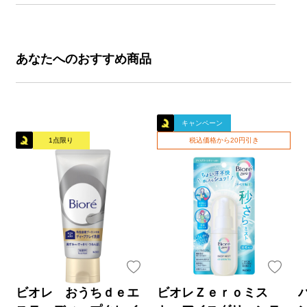
あなたへのおすすめ商品
キャンペーン
1点限り
税込価格から20円引き
ビオレ おうちｄｅエ
ビオレＺｅｒｏミス