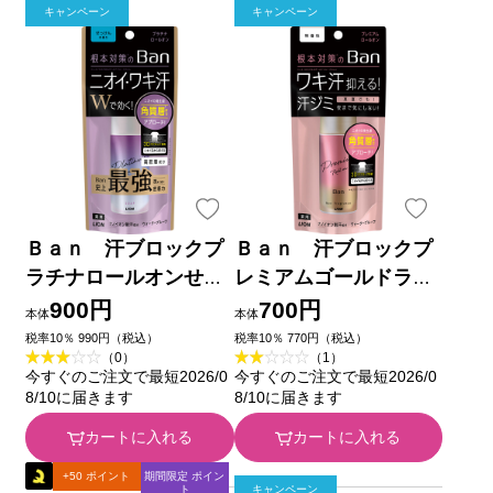
キャンペーン
キャンペーン
Ｂａｎ 汗ブロックプ
Ｂａｎ 汗ブロックプ
ラチナロールオンせっ
レミアムゴールドラベ
けん ４０ｍｌ ライオ
ル無香性 ４０ｍｌ ラ
900円
700円
本体
本体
ン (医薬部外品)
イオン (医薬部外品)
税率10％ 990円（税込）
税率10％ 770円（税込）
（0）
（1）
今すぐのご注文で最短2026/0
今すぐのご注文で最短2026/0
8/10に届きます
8/10に届きます
カートに入れる
カートに入れる
+50 ポイント
期間限定 ポイン
ト
キャンペーン