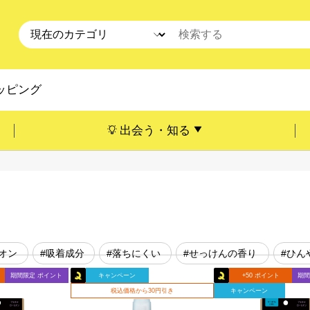
ッピング
出会う・知る
オン
#吸着成分
#落ちにくい
#せっけんの香り
#ひん
期間限定 ポイント
キャンペーン
+50 ポイント
期間
税込価格から30円引き
キャンペーン