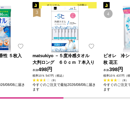
オリジナル
1点限り
香性 ５枚入
matsukiyo －５度冷感タオル
ビオレ 冷シ
大判ロング ６０ｃｍ ７本入り
枚 花王
498円
398円
本体
本体
税率10％ 547円（税込）
税率10％ 437円（
（9）
（9）
6/08/08に届き
今すぐのご注文で最短2026/08/08に届き
今すぐのご注文で最
ます
ます