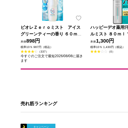
ビオレＺｅｒｏミスト アイス
ハッピーデオ薬用
グリーンティーの香り ６０ｍＬ
ルミスト ８０ｍｌ 
花王
898円
薬部外品)
1,300円
本体
本体
税率10％ 987円（税込）
税率10％ 1,430円（税込）
（337）
（0）
今すぐのご注文で最短2026/08/08に届き
ます
売れ筋ランキング
キャンペーン