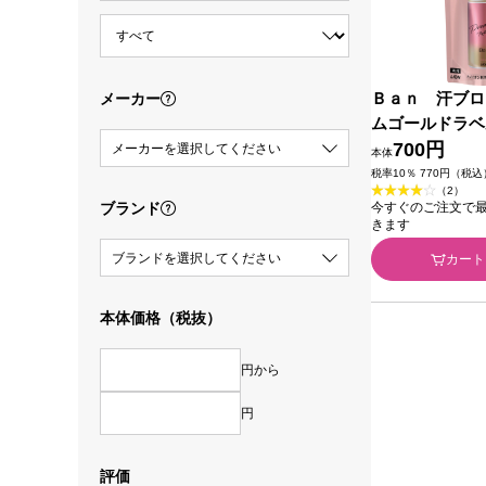
Ｂａｎ 汗ブロ
メーカー
ムゴールドラベ
０ｍｌ ライオン
700円
メーカーを選択してください
本体
税率10％ 770円（税込
（2）
ブランド
今すぐのご注文で最短2
きます
ブランドを選択してください
カート
本体価格（税抜）
円から
円
評価