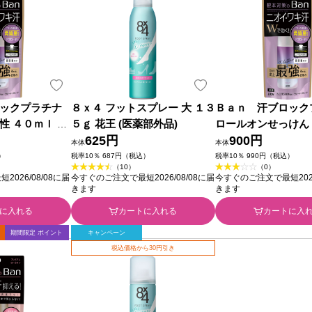
ックプラチナ
８ｘ４ フットスプレー 大 １３
Ｂａｎ 汗ブロック
性 ４０ｍｌ ラ
５ｇ 花王 (医薬部外品)
ロールオンせっけん
外品)
625円
ライオン (医薬部外品
900円
本体
本体
）
税率10％ 687円（税込）
税率10％ 990円（税込）
（10）
（0）
026/08/08に届
今すぐのご注文で最短2026/08/08に届
今すぐのご注文で最短2026
きます
きます
に入れる
カートに入れる
カートに入
期間限定 ポイント
キャンペーン
税込価格から30円引き