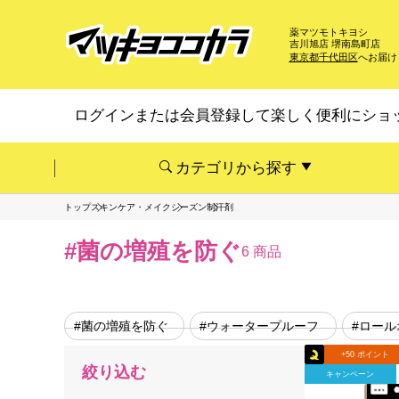
薬マツモトキヨシ
吉川旭店 堺南島町店
東京都千代田区
へお届け
ログインまたは会員登録して楽しく便利にショ
カテゴリから探す
トップ
スキンケア・メイク
シーズン
制汗剤
#菌の増殖を防ぐ
6 商品
#菌の増殖を防ぐ
#ウォータープルーフ
#ロール
+50 ポイント
絞り込む
キャンペーン