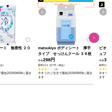
税込価格から10円引き
ート 無香性 ２０
matsukiyo ボディシート 厚手
ビオレ
タイプ せっけんクール ３６枚
ュフロ
298円
39
本体
本体
税込）
税率10％ 327円（税込）
税率10％ 
（3）
短2026/08/08に届き
今すぐのご注文で最短2026/08/08に届き
今すぐのご
ます
ます