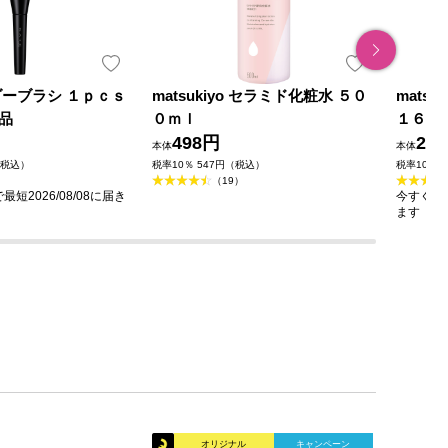
ダーブラシ １ｐｃｓ
matsukiyo セラミド化粧水 ５０
mats
品
０ｍｌ
１６０
498円
23
本体
本体
（税込）
税率10％ 547円（税込）
税率10％ 
（19）
短2026/08/08に届き
今すぐのご
ます
オリジナル
キャンペーン