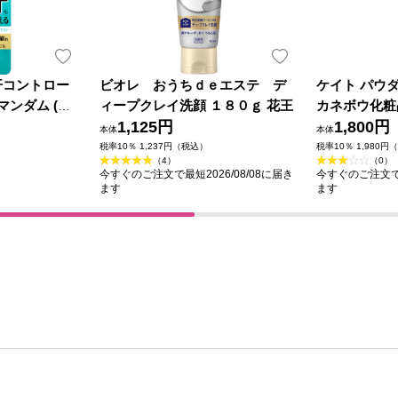
汗コントロー
ビオレ おうちｄｅエステ デ
ケイト パウ
マンダム (医
ィープクレイ洗顔 １８０ｇ 花王
カネボウ化粧
1,125円
1,800円
本体
本体
税率10％ 1,237円（税込）
税率10％ 1,980円
（4）
（0）
今すぐのご注文で最短2026/08/08に届き
今すぐのご注文で最
ます
ます