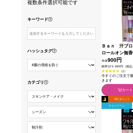
複数条件選択可能です
キーワード
Ｂａｎ 汗ブロ
ハッシュタグ
ロールオン無香
イオン (医薬部
900円
本体
税率10％ 990円（税込
（2）
今すぐのご注文で最短2
きます
カテゴリ
カート
+50 ポイント
キャンペーン