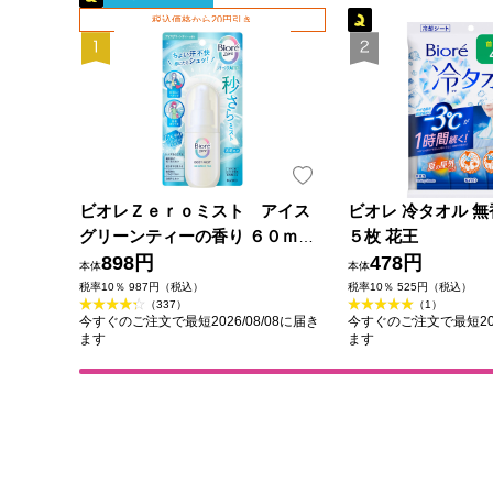
税込価格から20円引き
ビオレＺｅｒｏミスト アイス
ビオレ 冷タオル 無
グリーンティーの香り ６０ｍＬ
５枚 花王
花王
898円
478円
本体
本体
税率10％ 987円（税込）
税率10％ 525円（税込）
（337）
（1）
今すぐのご注文で最短2026/08/08に届き
今すぐのご注文で最短202
ます
ます