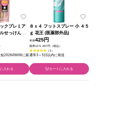
ックプレミア
８ｘ４ フットスプレー 小 ４５
ルせっけん ４
ｇ 花王 (医薬部外品)
 (医薬部外品)
425円
本体
）
税率10％ 467円（税込）
（1）
026/08/08に届
通常3～5日以内に発送
に入れる
カートに入れる