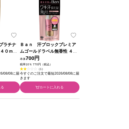
プラチナ
Ｂａｎ 汗ブロックプレミア
 ４０ｍｌ
ムゴールドラベル無香性 ４０
)
ｍｌ ライオン (医薬部外品)
700円
本体
税率10％ 770円（税込）
（1）
/08/08に届
今すぐのご注文で最短2026/08/08に届
きます
れる
カートに入れる