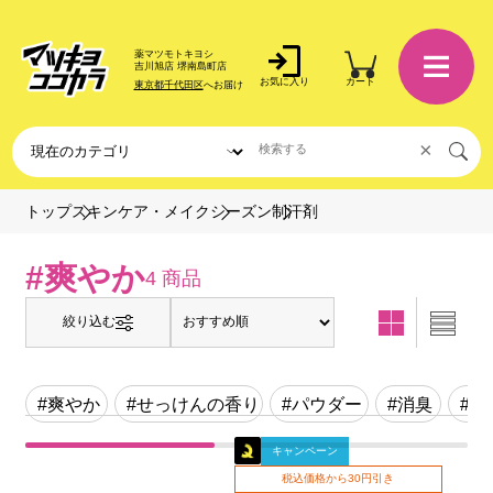
薬マツモトキヨシ
吉川旭店 堺南島町店
お気に入り
カート
東京都千代田区
へお届け
×
制汗剤
トップ
スキンケア・メイク
シーズン
#爽やか
4 商品
絞り込む
#爽やか
#せっけんの香り
#パウダー
#消臭
#清
キャンペーン
税込価格から30円引き