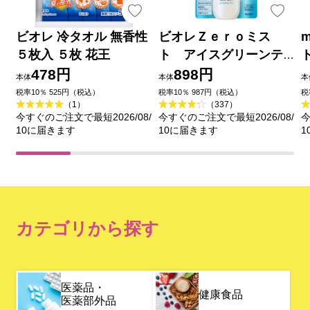
ビオレ 冷タオル 無香性
ビオレＺｅｒｏミス
m
５枚入 ５枚 花王
ト アイスグリーンテ
ィーの香り ６０ｍＬ 花
478円
898円
本体
本体
本
王
税率10％ 525円（税込）
税率10％ 987円（税込）
税
（1）
（337）
今すぐのご注文で最短2026/08/
今すぐのご注文で最短2026/08/
今
10に届きます
10に届きます
1
カテゴリから探す
医薬品・
健康食品
医薬部外品