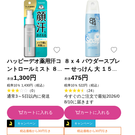
ハッピーデオ薬用汗コ
８ｘ４ パウダースプレ
ントロールミスト ８０
ー せっけん 大 １５０
ｍｌ マンダム (医薬部
ｇ 花王 (医薬部外品)
1,300円
475円
本体
本体
外品)
税率10％ 1,430円（税込）
税率10％ 522円（税込）
（0）
（24）
通常3～5日以内に発送
今すぐのご注文で最短2026/0
8/10に届きます
カートに入れる
カートに入れる
キャンペーン
キャンペーン
税込価格から30円引き
税込価格から30円引き