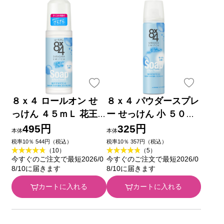
８ｘ４ ロールオン せ
８ｘ４ パウダースプレ
っけん ４５ｍＬ 花王
ー せっけん 小 ５０ｇ
(医薬部外品)
花王 (医薬部外品)
495円
325円
本体
本体
税率10％ 544円（税込）
税率10％ 357円（税込）
（10）
（5）
今すぐのご注文で最短2026/0
今すぐのご注文で最短2026/0
8/10に届きます
8/10に届きます
カートに入れる
カートに入れる