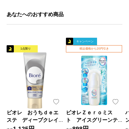
あなたへのおすすめ商品
キャンペーン
1点限り
税込価格から20円引き
ビオレ おうちｄｅエ
ビオレＺｅｒｏミス
ステ ディープクレイ
ト アイスグリーンテ
洗顔 １８０ｇ 花王
ィーの香り ６０ｍＬ 花
1,125円
898円