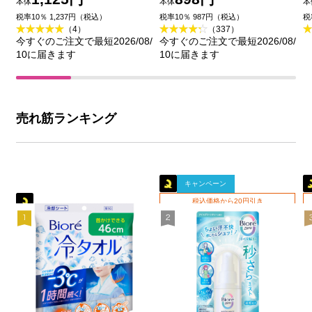
本体
本体
本
王
品
税率10％ 1,237円（税込）
税率10％ 987円（税込）
税
（4）
（337）
今すぐのご注文で最短2026/08/
今すぐのご注文で最短2026/08/
10に届きます
10に届きます
売れ筋ランキング
キャンペーン
税込価格から20円引き