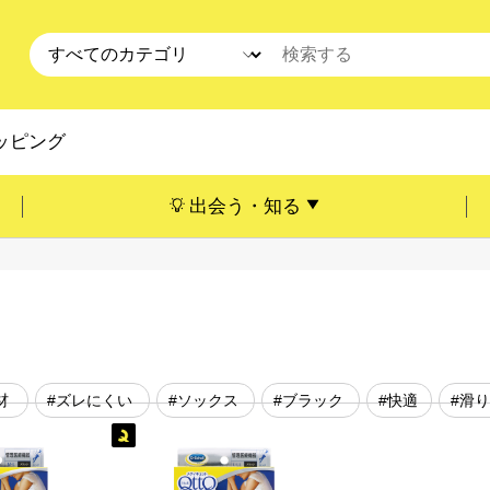
ッピング
出会う・知る
材
#ズレにくい
#ソックス
#ブラック
#快適
#滑