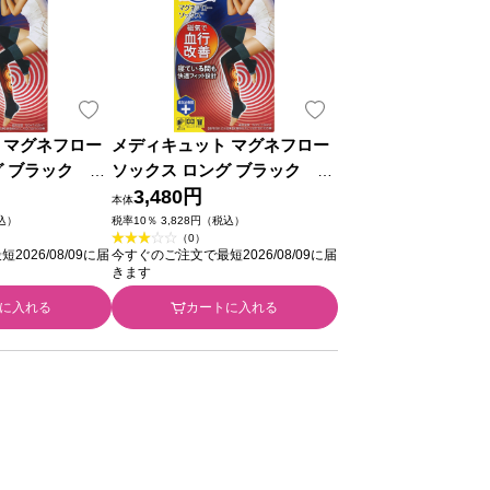
 マグネフロー
メディキュット マグネフロー
グ ブラック Ｍ
ソックス ロング ブラック Ｌ
ベンキーザー・
－ＬＬ レキットベンキーザ
3,480円
本体
ー・ジャパン
税込）
税率10％ 3,828円（税込）
（0）
026/08/09に届
今すぐのご注文で最短2026/08/09に届
きます
に入れる
カートに入れる