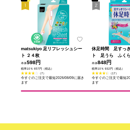
matsukiyo 足リフレッシュシー
休足時間 足すっ
ト ２４枚
ト 足うら ふく
598円
１８枚 ライオン
848円
本体
本体
税率10％ 657円（税込）
税率10％ 932円（税込）
（7）
（17）
今すぐのご注文で最短2026/08/09に届き
今すぐのご注文で最短202
ます
ます