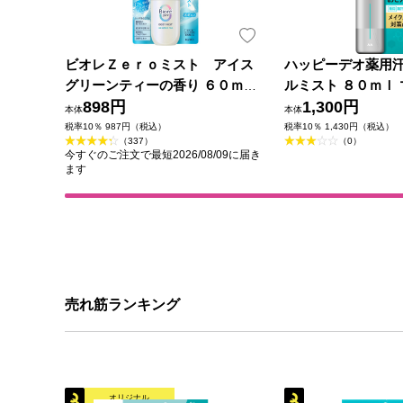
ビオレＺｅｒｏミスト アイス
ハッピーデオ薬用
グリーンティーの香り ６０ｍＬ
ルミスト ８０ｍｌ 
花王
898円
薬部外品)
1,300円
本体
本体
税率10％ 987円（税込）
税率10％ 1,430円（税込）
（337）
（0）
今すぐのご注文で最短2026/08/09に届き
ます
売れ筋ランキング
オリジナル