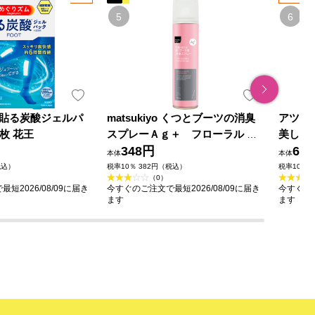
貼る炭酸ジェルパ
matsukiyo くつとブーツの消臭
アツギ
６枚 花王
スプレーＡｇ＋ フローラル １
美しく
８０ｍｌ
348円
ージュ
64
本体
本体
税込）
税率10％ 382円（税込）
税率10％ 
（0）
短2026/08/09に届き
今すぐのご注文で最短2026/08/09に届き
今すぐのご
ます
ます