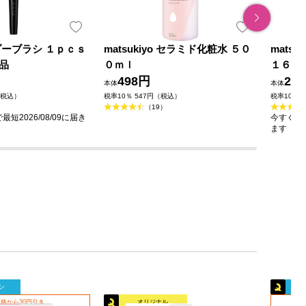
ダーブラシ １ｐｃｓ
matsukiyo セラミド化粧水 ５０
mats
品
０ｍｌ
１６０
498円
23
本体
本体
（税込）
税率10％ 547円（税込）
税率10％ 
（19）
短2026/08/09に届き
今すぐのご
ます
ン
格から30円引き
オリジナル