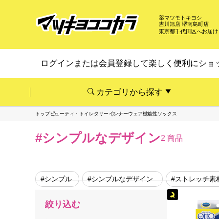
薬マツモトキヨシ
吉川旭店 堺南島町店
東京都千代田区
へお届け
ログインまたは会員登録して楽しく便利にショ
カテゴリから探す
トップ
ビューティ・トイレタリー
インナーウェア
機能性ソックス
#シンプルなデザイン
2 商品
#シンプル
#シンプルなデザイン
#ストレッチ素
絞り込む