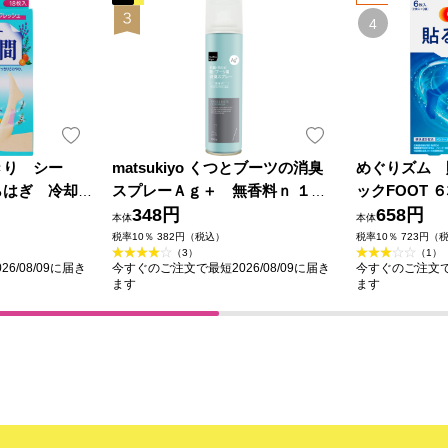
きり シー
matsukiyo くつとブーツの消臭
めぐりズム 
らはぎ 冷却
スプレーＡｇ＋ 無香料ｎ １８
ックFOOT 
０ｍｌ
348円
658円
本体
本体
税率10％ 382円（税込）
税率10％ 723円（
（3）
（1）
6/08/09に届き
今すぐのご注文で最短2026/08/09に届き
今すぐのご注文で最
ます
ます