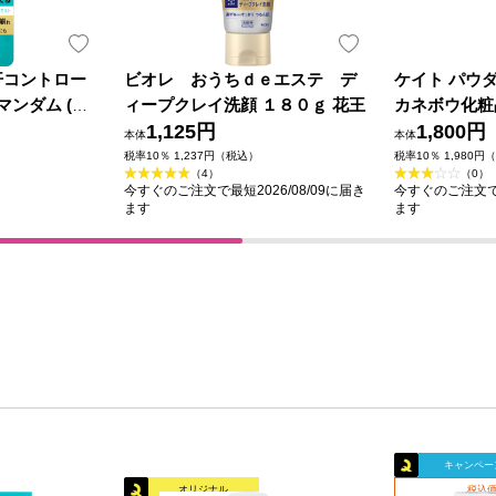
汗コントロー
ビオレ おうちｄｅエステ デ
ケイト パウ
マンダム (医
ィープクレイ洗顔 １８０ｇ 花王
カネボウ化粧
1,125円
1,800円
本体
本体
税率10％ 1,237円（税込）
税率10％ 1,980円
（4）
（0）
今すぐのご注文で最短2026/08/09に届き
今すぐのご注文で最
ます
ます
キャンペー
オリジナル
税込価