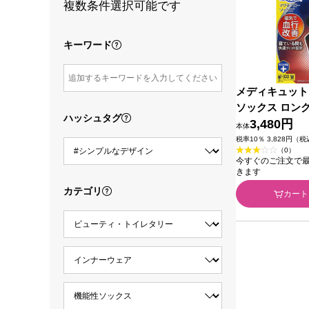
複数条件選択可能です
キーワード
メディキュット
ソックス ロン
ハッシュタグ
－Ｌ レキット
3,480円
本体
ジャパン
税率10％ 3,828円（
（0）
今すぐのご注文で最短2
きます
カテゴリ
カート