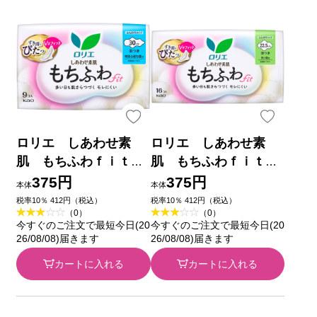
ロリエ しあわせ素
ロリエ しあわせ素
肌 もちふわｆｉｔ
肌 もちふわｆｉｔ
特別心配な昼用３０ｃ
多い昼用２２．５ｃ
375円
375円
本体
本体
ｍ 羽つき ９コ 花王
ｍ 羽つき １６個 １
税率10％ 412円（税込）
税率10％ 412円（税込）
（0）
（0）
(医薬部外品)
６コ 花王 (医薬部外品)
今すぐのご注文で最短今日(20
今すぐのご注文で最短今日(20
26/08/08)届きます
26/08/08)届きます
カートに入れる
カートに入れる