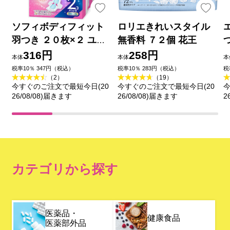
ソフィボディフィット
ロリエきれいスタイル
羽つき ２０枚×２ ユ
無香料 ７２個 花王
ニ・チャーム (医薬部外
316円
258円
本体
本体
本
品)
税率10％ 347円（税込）
税率10％ 283円（税込）
税
（2）
（19）
今すぐのご注文で最短今日(20
今すぐのご注文で最短今日(20
今
26/08/08)届きます
26/08/08)届きます
2
カテゴリから探す
医薬品・
健康食品
医薬部外品