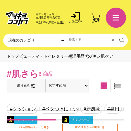
薬マツモトキヨシ
吉川旭店 堺南島町店
お気に入り
カート
東京都千代田区
へお届け
×
ナプキン肌ケア
トップ
ビューティ・トイレタリー
生理用品
#肌さら
6 商品
絞り込む
#クッション
#ベタつきにくい
#新感覚
#昼用
#
キャンペーン
キャンペーン
税込価格から30円引き
税込価格から30円引き