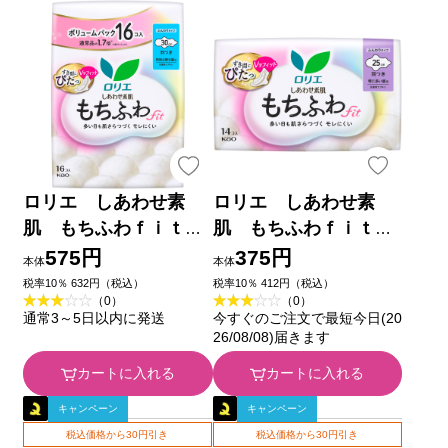
ロリエ しあわせ素
ロリエ しあわせ素
肌 もちふわｆｉｔ
肌 もちふわｆｉｔ
ボリュームパック 特
特に多い昼用２５ｃ
575円
375円
本体
本体
別心配な昼用３０ｃ
ｍ 羽つき １４コ 花
税率10％ 632円（税込）
税率10％ 412円（税込）
（0）
（0）
ｍ 羽つき １６コ 花
王 (医薬部外品)
通常3～5日以内に発送
今すぐのご注文で最短今日(20
王 (医薬部外品)
26/08/08)届きます
カートに入れる
カートに入れる
キャンペーン
キャンペーン
税込価格から30円引き
税込価格から30円引き