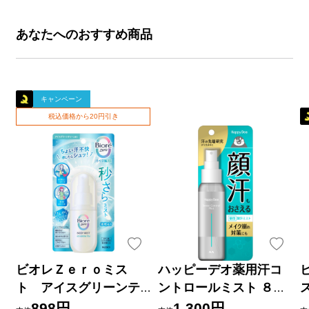
あなたへのおすすめ商品
キャンペーン
税込価格から20円引き
ビオレＺｅｒｏミス
ハッピーデオ薬用汗コ
ト アイスグリーンテ
ントロールミスト ８０
ィーの香り ６０ｍＬ 花
ｍｌ マンダム (医薬部外
898円
1,300円