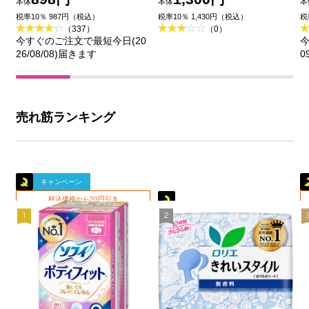
本体
本体
本
王
品)
税率10％ 987円（税込）
税率10％ 1,430円（税込）
税
（337）
（0）
今すぐのご注文で最短今日(20
今
26/08/08)届きます
0
売れ筋ランキング
キャンペーン
税込価格から20円引き