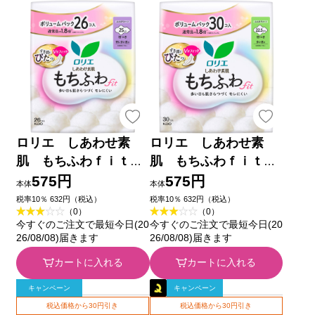
ロリエ しあわせ素
ロリエ しあわせ素
肌 もちふわｆｉｔ
肌 もちふわｆｉｔ
特に多い昼用２５ｃ
多い昼用２２．５ｃ
575円
575円
本体
本体
ｍ 羽つき ２６コ 花
ｍ 羽つき １６個 ３
税率10％ 632円（税込）
税率10％ 632円（税込）
（0）
（0）
王 (医薬部外品)
０コ 花王 (医薬部外品)
今すぐのご注文で最短今日(20
今すぐのご注文で最短今日(20
26/08/08)届きます
26/08/08)届きます
カートに入れる
カートに入れる
キャンペーン
キャンペーン
税込価格から30円引き
税込価格から30円引き