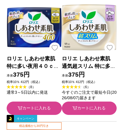
ロリエ しあわせ素肌
ロリエ しあわせ素肌
特に多い夜用４０ｃｍ
通気超スリム 特に多い
羽つき ７コ 花王 (医薬
昼用２５ｃｍ 羽つき
375円
375円
本体
本体
部外品)
１７コ 花王 (医薬部外
税率10％ 412円（税込）
税率10％ 412円（税込）
（8）
（6）
品)
通常3～5日以内に発送
今すぐのご注文で最短今日(20
26/08/07)届きます
カートに入れる
カートに入れる
キャンペーン
税込価格から30円引き