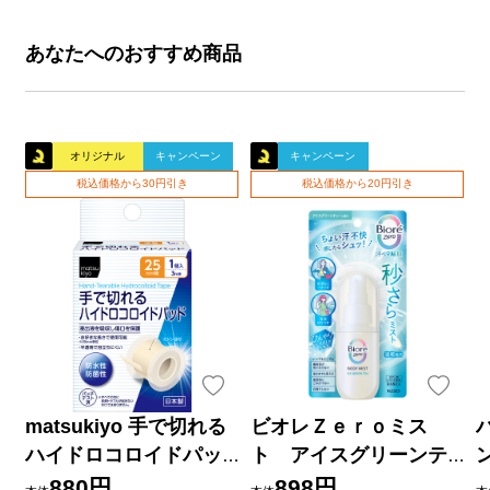
あなたへのおすすめ商品
オリジナル
キャンペーン
キャンペーン
税込価格から30円引き
税込価格から20円引き
matsukiyo 手で切れる
ビオレＺｅｒｏミス
ハイドロコロイドパッ
ト アイスグリーンテ
ド ２５ｍｍ×３ｍ巻
ィーの香り ６０ｍＬ 花
880円
898円