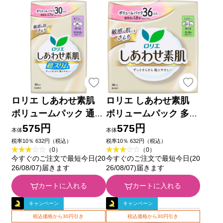
ロリエ しあわせ素肌
ロリエ しあわせ素肌
ボリュームパック 通気
ボリュームパック 多い
超スリム 特に多い昼用
昼用２２．５ｃｍ 羽つ
575円
575円
本体
本体
２５ｃｍ 羽つき ３０
き ３６コ 花王 (医薬部
税率10％ 632円（税込）
税率10％ 632円（税込）
（0）
（0）
コ 花王 (医薬部外品)
外品)
今すぐのご注文で最短今日(20
今すぐのご注文で最短今日(20
26/08/07)届きます
26/08/07)届きます
カートに入れる
カートに入れる
キャンペーン
キャンペーン
税込価格から30円引き
税込価格から30円引き