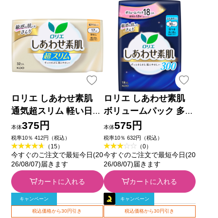
ロリエ しあわせ素肌
ロリエ しあわせ素肌
通気超スリム 軽い日用
ボリュームパック 多い
１７ｃｍ 羽なし ３２
夜用３０ｃｍ 羽つき
375円
575円
本体
本体
コ 花王 (医薬部外品)
１８コ 花王 (医薬部外
税率10％ 412円（税込）
税率10％ 632円（税込）
（15）
（0）
品)
今すぐのご注文で最短今日(20
今すぐのご注文で最短今日(20
26/08/07)届きます
26/08/07)届きます
カートに入れる
カートに入れる
キャンペーン
キャンペーン
税込価格から30円引き
税込価格から30円引き