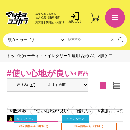
薬マツモトキヨシ
吉川旭店 堺南島町店
お気に入り
カート
東京都千代田区
へお届け
×
ナプキン肌ケア
トップ
ビューティ・トイレタリー
生理用品
#使い心地が良い
9 商品
絞り込む
#低刺激
#使い心地が良い
#優しい
#素肌
#むれ
キャンペーン
キャンペーン
税込価格から30円引き
税込価格から30円引き