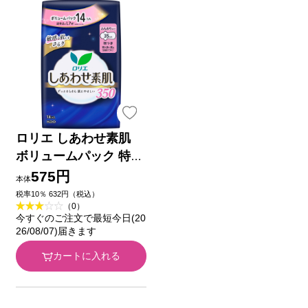
ロリエ しあわせ素肌
ボリュームパック 特に
多い夜用３５ｃｍ 羽つ
575円
本体
き １４コ 花王 (医薬部
税率10％ 632円（税込）
（0）
外品)
今すぐのご注文で最短今日(20
26/08/07)届きます
カートに入れる