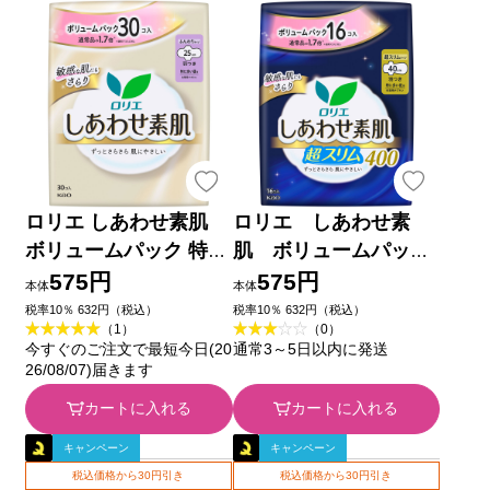
ロリエ しあわせ素肌
ロリエ しあわせ素
ボリュームパック 特に
肌 ボリュームパッ
多い昼用２５ｃｍ 羽つ
ク 超スリム 特に多
575円
575円
本体
本体
き ３０コ 花王 (医薬部
い夜用４０ｃｍ 羽つ
税率10％ 632円（税込）
税率10％ 632円（税込）
（1）
（0）
外品)
き １６コ 花王 (医薬部
今すぐのご注文で最短今日(20
通常3～5日以内に発送
外品)
26/08/07)届きます
カートに入れる
カートに入れる
キャンペーン
キャンペーン
税込価格から30円引き
税込価格から30円引き