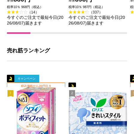
本体
本体
本
王
品
税率10％ 968円（税込）
税率10％ 987円（税込）
税
（14）
（337）
今すぐのご注文で最短今日(20
今すぐのご注文で最短今日(20
26/08/07)届きます
26/08/07)届きます
売れ筋ランキング
キャンペーン
税込価格から20円引き