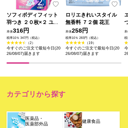
ソフィボディフィット
ロリエきれいスタイル
羽つき ２０枚×２ ユ
無香料 ７２個 花王
ニ・チャーム (医薬部外
316円
258円
本体
本体
本
品)
税率10％ 347円（税込）
税率10％ 283円（税込）
税
（2）
（19）
今すぐのご注文で最短今日(20
今すぐのご注文で最短今日(20
今
26/08/07)届きます
26/08/07)届きます
2
カテゴリから探す
医薬品・
健康食品
医薬部外品