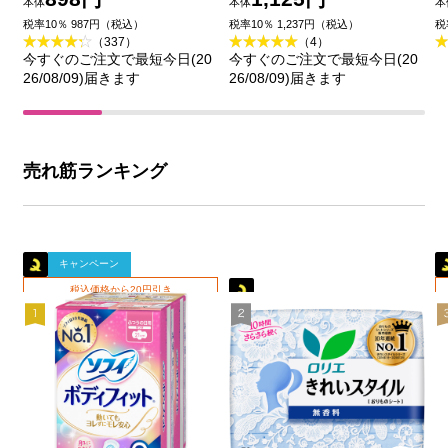
本体
本体
本
王
品
税率10％ 987円（税込）
税率10％ 1,237円（税込）
税
（337）
（4）
今すぐのご注文で最短今日(20
今すぐのご注文で最短今日(20
26/08/09)届きます
26/08/09)届きます
売れ筋ランキング
キャンペーン
税込価格から20円引き