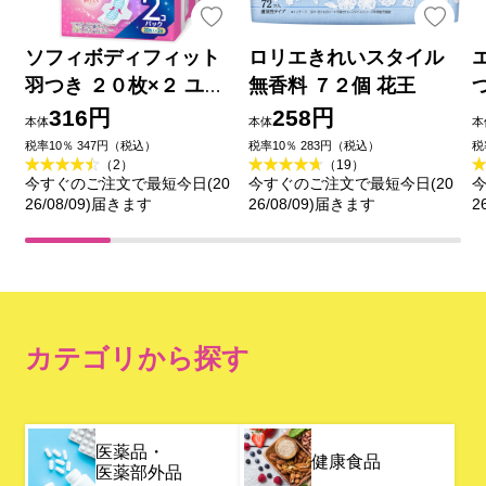
ソフィボディフィット
ロリエきれいスタイル
羽つき ２０枚×２ ユ
無香料 ７２個 花王
ニ・チャーム (医薬部外
316円
258円
本体
本体
本
品)
税率10％ 347円（税込）
税率10％ 283円（税込）
税
（2）
（19）
今すぐのご注文で最短今日(20
今すぐのご注文で最短今日(20
今
26/08/09)届きます
26/08/09)届きます
2
カテゴリから探す
医薬品・
健康食品
医薬部外品