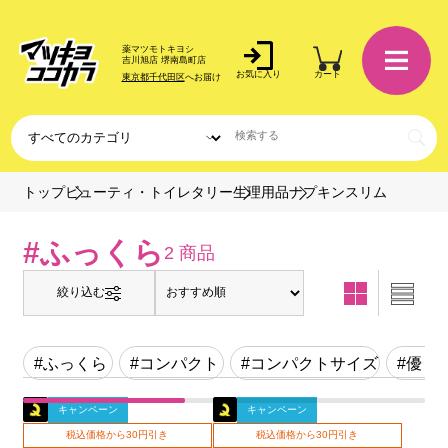
薬マツモトキヨシ
吉川旭店 堺南島町店
お気に入り
カート
東京都千代田区
へお届け
ナプキンスリム
トップ
ビューティ・トイレタリー
生理用品
#ふっくら
2 商品
絞り込む
#ふっくら
#コンパクト
#コンパクトサイズ
#優し
キャンペーン
キャンペーン
税込価格から30円引き
税込価格から30円引き