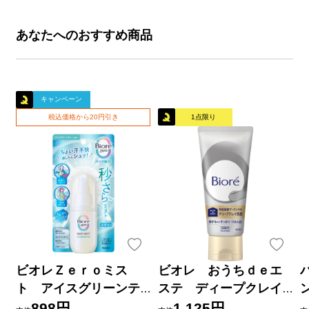
あなたへのおすすめ商品
キャンペーン
税込価格から20円引き
1点限り
ビオレＺｅｒｏミス
ビオレ おうちｄｅエ
ト アイスグリーンテ
ステ ディープクレイ
ィーの香り ６０ｍＬ 花
洗顔 １８０ｇ 花王
898円
1,125円