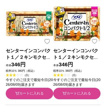
センターインコンパク
センターインコンパク
ト１／２キンモクセイ
ト１／２キンモクセイ
多い昼用 ２２枚 ユ
特に多い昼用 １６枚
346円
346円
本体
本体
ニ・チャーム (医薬部
ユニ・チャーム (医薬
税率10％ 380円（税込）
税率10％ 380円（税込）
（0）
（0）
外品)
部外品)
今すぐのご注文で最短今日(20
今すぐのご注文で最短今日(20
26/08/09)届きます
26/08/09)届きます
カートに入れる
カートに入れる