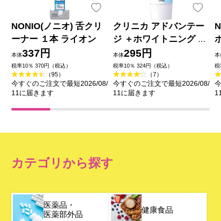
NONIO(ノニオ) 舌クリ
クリニカ アドバンテー
ーナー １本 ライオン
ジ ＋ホワイトニング ハ
ミガキ クリアミント 歯
337円
295円
本体
本体
本
磨き粉 １３０ｇ ライオ
税率10％ 370円（税込）
税率10％ 324円（税込）
税
（95）
（7）
ン (医薬部外品)
今すぐのご注文で最短2026/08/
今すぐのご注文で最短2026/08/
今
11に届きます
11に届きます
1
カテゴリから探す
医薬品・
健康食品
医薬部外品