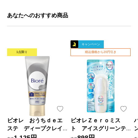
あなたへのおすすめ商品
キャンペーン
1点限り
税込価格から20円引き
ビオレ おうちｄｅエ
ビオレＺｅｒｏミス
ステ ディープクレイ
ト アイスグリーンテ
洗顔 １８０ｇ 花王
ィーの香り ６０ｍＬ 花
1,125円
898円