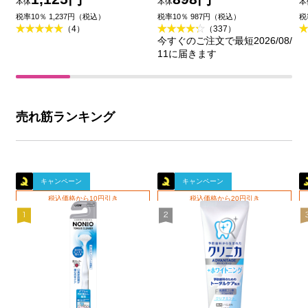
本体
本体
本
王
品
税率10％ 1,237円（税込）
税率10％ 987円（税込）
税
（4）
（337）
今すぐのご注文で最短2026/08/
11に届きます
売れ筋ランキング
キャンペーン
キャンペーン
税込価格から10円引き
税込価格から20円引き