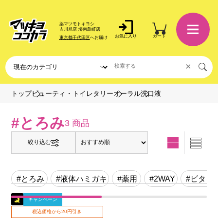
薬マツモトキヨシ
吉川旭店 堺南島町店
お気に入り
カート
東京都千代田区
へお届け
×
洗口液
トップ
ビューティ・トイレタリー
オーラル
#とろみ
3 商品
絞り込む
#とろみ
#液体ハミガキ
#薬用
#2WAY
#ビタミ
キャンペーン
税込価格から20円引き