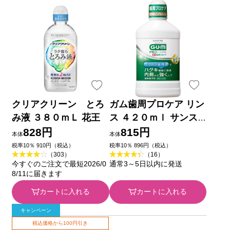
クリアクリーン とろ
ガム歯周プロケア リン
み液 ３８０ｍＬ 花王
ス ４２０ｍｌ サンス
ター (医薬部外品)
828円
815円
本体
本体
税率10％ 910円（税込）
税率10％ 896円（税込）
（303）
（16）
今すぐのご注文で最短2026/0
通常3～5日以内に発送
8/11に届きます
カートに入れる
カートに入れる
キャンペーン
税込価格から100円引き