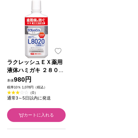
ラクレッシュＥＸ薬用
液体ハミガキ ２８０ｍ
ｌ ジェクス (医薬部外
980円
本体
品)
税率10％ 1,078円（税込）
（0）
通常3～5日以内に発送
カートに入れる