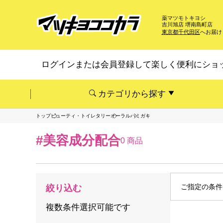
薬マツモトキヨシ
吉川旭店 堺南島町店
東京都千代田区
へお届け
ログインまたは会員登録して楽しく便利にショ
カテゴリから探す
トップ
ビューティ・トイレタリー
オーラル
ハミガキ
#美容成分配合
0 商品
ご指定の条件
絞り込む
複数条件選択可能です