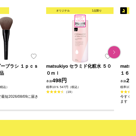
オリジナル
1点限り
ダーブラシ １ｐｃｓ
matsukiyo セラミド化粧水 ５０
mats
品
０ｍｌ
１６０
498円
23
本体
本体
（税込）
税率10％ 547円（税込）
税率10％ 
（19）
短2026/08/09に届き
今すぐのご
ます