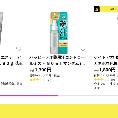
1点限り
ｅエステ デ
ハッピーデオ薬用汗コントロー
ケイト パウ
１８０ｇ 花王
ルミスト ８０ｍｌ マンダム (医
カネボウ化粧
薬部外品)
1,300円
1,800円
本体
本体
税率10％ 1,430円（税込）
税率10％ 1,980円
（0）
（0）
6/08/09に届き
今すぐのご注文で最
ます