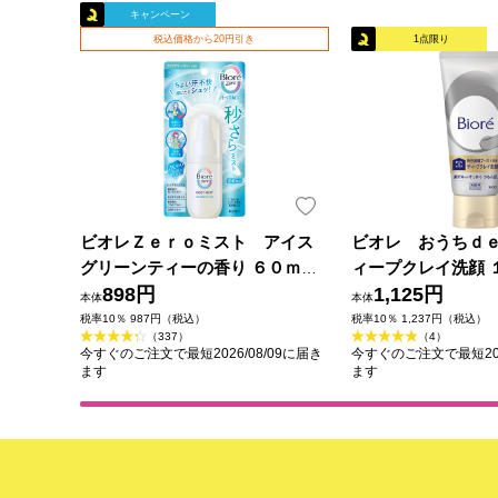
キャンペーン
税込価格から20円引き
1点限り
ビオレＺｅｒｏミスト アイス
ビオレ おうちｄ
グリーンティーの香り ６０ｍＬ
ィープクレイ洗顔 
花王
898円
1,125円
本体
本体
税率10％ 987円（税込）
税率10％ 1,237円（税込）
（337）
（4）
今すぐのご注文で最短2026/08/09に届き
今すぐのご注文で最短202
ます
ます