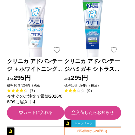
クリニカ アドバンテー
クリニカ アドバンテー
ジ ＋ホワイトニング
ジハミガキ シトラスミ
ハミガキ クリアミント
ント １０％増量 歯磨
295円
295円
本体
本体
歯磨き粉 １３０ｇ ラ
き粉 １４３ｇ ライオ
税率10％ 324円（税込）
税率10％ 324円（税込）
（7）
（0）
イオン (医薬部外品)
ン (医薬部外品)
今すぐのご注文で最短2026/0
8/09に届きます
カートに入れる
入荷したらお知らせ
キャンペーン
税込価格から20円引き