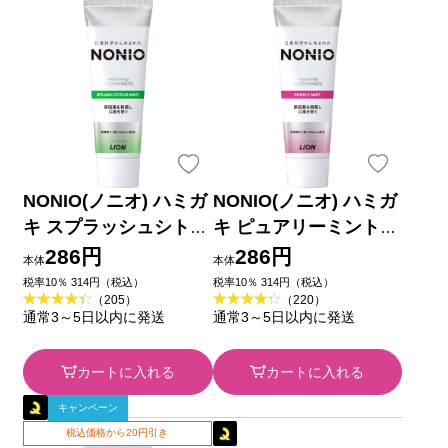
NONIO(ノニオ) ハミガ
NONIO(ノニオ) ハミガ
キ スプラッシュシトラ
キ ピュアリーミント
スミント 歯磨き粉 １
歯磨き粉 １３０ｇ ラ
286円
286円
本体
本体
３０ｇ ライオン (医薬
イオン (医薬部外品)
税率10％ 314円（税込）
税率10％ 314円（税込）
（205）
（220）
部外品)
通常3～5日以内に発送
通常3～5日以内に発送
カートに入れる
カートに入れる
キャンペーン
税込価格から20円引き