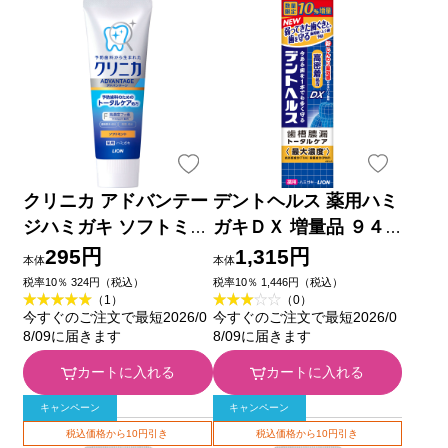
クリニカ アドバンテー
デントヘルス 薬用ハミ
ジハミガキ ソフトミン
ガキＤＸ 増量品 ９４
ト タテ型 歯磨き粉 １
ｇ ライオン (医薬部外
295円
1,315円
本体
本体
３０ｇ ライオン (医薬
品)
税率10％ 324円（税込）
税率10％ 1,446円（税込）
（1）
（0）
部外品)
今すぐのご注文で最短2026/0
今すぐのご注文で最短2026/0
8/09に届きます
8/09に届きます
カートに入れる
カートに入れる
キャンペーン
キャンペーン
税込価格から10円引き
税込価格から10円引き