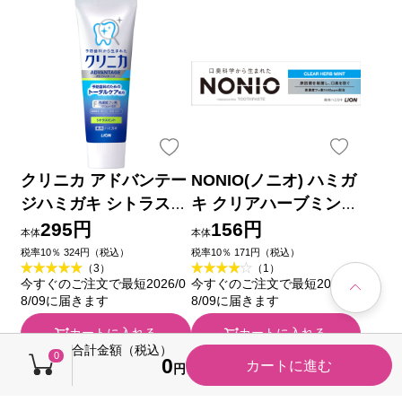
クリニカ アドバンテー
NONIO(ノニオ) ハミガ
ジハミガキ シトラスミ
キ クリアハーブミント
ント タテ型 歯磨き粉
歯磨き粉 ３０ｇ ライ
295円
156円
本体
本体
１３０ｇ ライオン (医
オン (医薬部外品)
税率10％ 324円（税込）
税率10％ 171円（税込）
（3）
（1）
薬部外品)
今すぐのご注文で最短2026/0
今すぐのご注文で最短2026/0
8/09に届きます
8/09に届きます
カートに入れる
カートに入れる
合計金額（税込）
0
0
カートに進む
キャンペーン
円
税込価格から50円引き