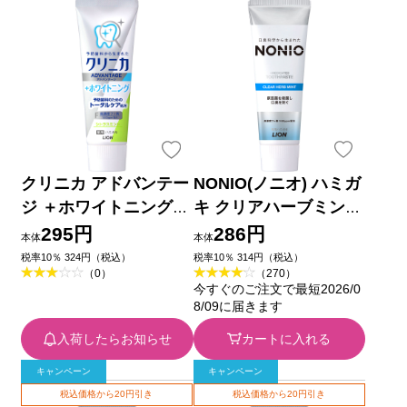
クリニカ アドバンテー
NONIO(ノニオ) ハミガ
ジ ＋ホワイトニング
キ クリアハーブミント
ハミガキ シトラスミン
歯磨き粉 １３０ｇ ラ
295円
286円
本体
本体
ト 歯磨き粉 １３０ｇ
イオン (医薬部外品)
税率10％ 324円（税込）
税率10％ 314円（税込）
（0）
（270）
ライオン (医薬部外品)
今すぐのご注文で最短2026/0
8/09に届きます
入荷したらお知らせ
カートに入れる
キャンペーン
キャンペーン
税込価格から20円引き
税込価格から20円引き