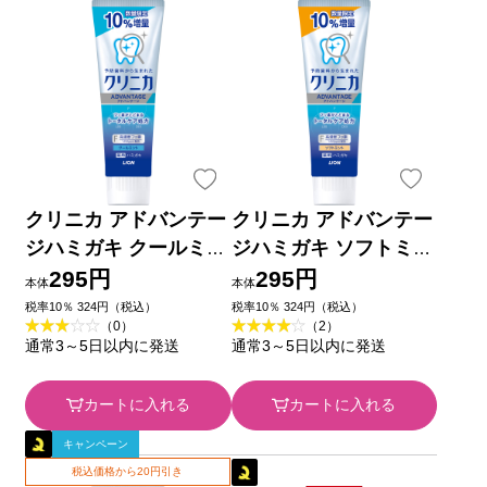
クリニカ アドバンテー
クリニカ アドバンテー
ジハミガキ クールミン
ジハミガキ ソフトミン
ト １０％増量 歯磨き
ト 10％増量 １４３ｇ
295円
295円
本体
本体
粉 １４３ｇ ライオン
ライオン (医薬部外品)
税率10％ 324円（税込）
税率10％ 324円（税込）
（0）
（2）
(医薬部外品)
通常3～5日以内に発送
通常3～5日以内に発送
カートに入れる
カートに入れる
キャンペーン
税込価格から20円引き