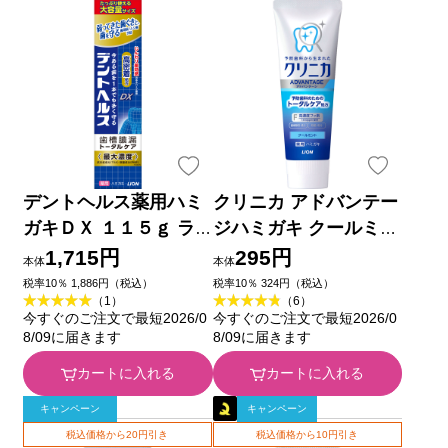
デントヘルス薬用ハミ
クリニカ アドバンテー
ガキＤＸ １１５ｇ ラ
ジハミガキ クールミン
イオン (医薬部外品)
ト タテ型 歯磨き粉 １
1,715円
295円
本体
本体
３０ｇ ライオン (医薬
税率10％ 1,886円（税込）
税率10％ 324円（税込）
（1）
（6）
部外品)
今すぐのご注文で最短2026/0
今すぐのご注文で最短2026/0
8/09に届きます
8/09に届きます
カートに入れる
カートに入れる
キャンペーン
キャンペーン
税込価格から20円引き
税込価格から10円引き