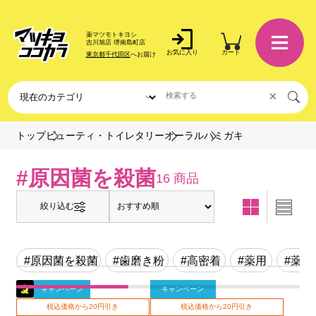
薬マツモトキヨシ
吉川旭店 堺南島町店
お気に入り
カート
東京都千代田区
へお届け
×
ハミガキ
トップ
ビューティ・トイレタリー
オーラル
#原因菌を殺菌
16 商品
絞り込む
#原因菌を殺菌
#歯磨き粉
#高密着
#薬用
#薬用
キャンペーン
キャンペーン
税込価格から20円引き
税込価格から20円引き