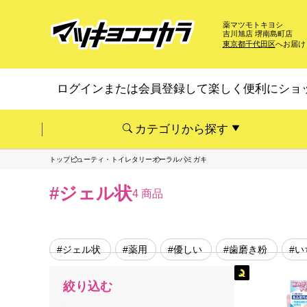
薬マツモトキヨシ
吉川旭店 堺南島町店
東京都千代田区
へお届け
ログインまたは会員登録して楽しく便利にショ
カテゴリから探す
トップ
ビューティ・トイレタリー
オーラル
ハミガキ
#ジェル状
4 商品
#ジェル状
#薬用
#優しい
#歯磨き粉
#い
絞り込む