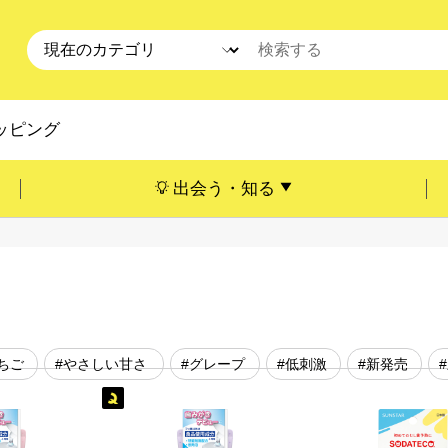
ッピング
出会う・知る
ちご
#やさしい甘さ
#グレープ
#低刺激
#新発売