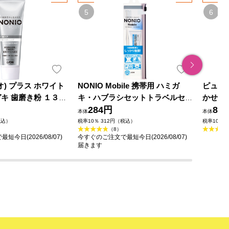
オ) プラス ホワイト
NONIO Mobile 携帯用 ハミガ
ピュオ
キ 歯磨き粉 １３０
キ・ハブラシセットトラベルセ
かせる美
(医薬部外品)
ット １本＋３０ｇ ライオン (医
284円
外品)
89
本体
本体
薬部外品)
税込）
税率10％ 312円（税込）
税率10％ 
（8）
今日(2026/08/07)
今すぐのご注文で最短今日(2026/08/07)
届きます