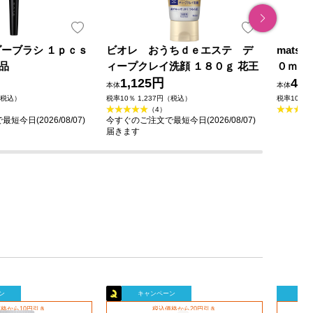
ダーブラシ １ｐｃｓ
ビオレ おうちｄｅエステ デ
mats
品
ィープクレイ洗顔 １８０ｇ 花王
０ｍｌ
1,125円
49
本体
本体
（税込）
税率10％ 1,237円（税込）
税率10％ 
（4）
今日(2026/08/07)
今すぐのご注文で最短今日(2026/08/07)
届きます
ン
キャンペーン
キャ
格から10円引き
税込価格から20円引き