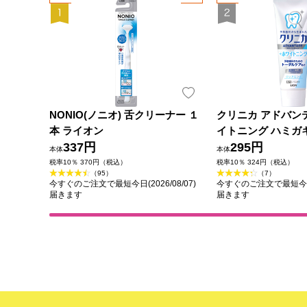
NONIO(ノニオ) 舌クリーナー １
クリニカ アドバン
本 ライオン
イトニング ハミガ
337円
ト 歯磨き粉 １３０
295円
本体
本体
(医薬部外品)
税率10％ 370円（税込）
税率10％ 324円（税込）
（95）
（7）
今すぐのご注文で最短今日(2026/08/07)
今すぐのご注文で最短今日(2
届きます
届きます