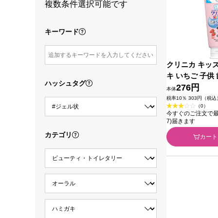
複数条件選択可能です
キーワード
クリニカ キッ
キ いちご 子供
ハッシュタグ
ｇ ライオン (
276円
本体
税率10％ 303円（税込
（0）
今すぐのご注文で最短今
7)届きます
カテゴリ
カート