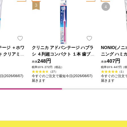
テージ ＋ホワ
クリニカ アドバンテージ ハブラ
NONIO(ノニ
キ クリアミン
シ ４列超コンパクト １本 歯ブラ
ニング ハミガ
ｇ ライオン
シ ふつう ライオン
248円
ｇ ライオン 
407円
本体
本体
税率10％ 272円（税込）
税率10％ 447円（
（27）
（1）
026/08/07)
今すぐのご注文で最短今日(2026/08/07)
今すぐのご注文で最短
届きます
届きます