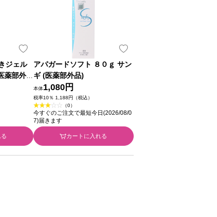
きジェル
アパガードソフト ８０ｇ サン
(医薬部外
ギ (医薬部外品)
1,080円
本体
税率10％ 1,188円（税込）
（0）
今すぐのご注文で最短今日(2026/08/0
7)届きます
れる
カートに入れる