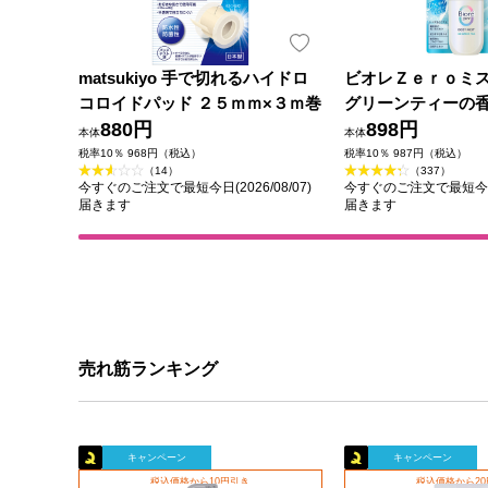
matsukiyo 手で切れるハイドロ
ビオレＺｅｒｏミ
コロイドパッド ２５ｍｍ×３ｍ巻
グリーンティーの香
880円
花王
898円
本体
本体
税率10％ 968円（税込）
税率10％ 987円（税込）
（14）
（337）
今すぐのご注文で最短今日(2026/08/07)
今すぐのご注文で最短今日(2
届きます
届きます
売れ筋ランキング
キャンペーン
キャンペーン
税込価格から10円引き
税込価格から2