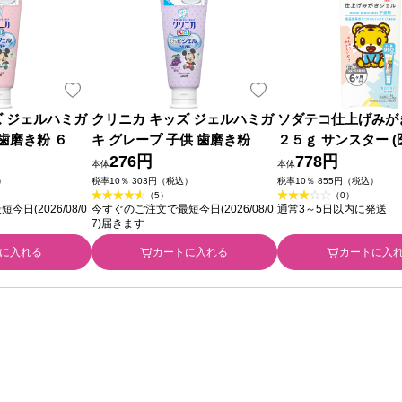
ズ ジェルハミガ
クリニカ キッズ ジェルハミガ
ソダテコ仕上げみが
 歯磨き粉 ６０
キ グレープ 子供 歯磨き粉 ６
２５ｇ サンスター 
医薬部外品)
０ｇ ライオン (医薬部外品)
276円
品)
778円
本体
本体
）
税率10％ 303円（税込）
税率10％ 855円（税込）
（5）
（0）
日(2026/08/0
今すぐのご注文で最短今日(2026/08/0
通常3～5日以内に発送
7)届きます
に入れる
カートに入れる
カートに入