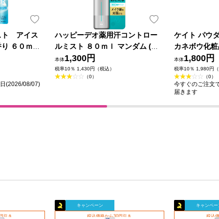
スト アイス
ハッピーデオ薬用汗コントロー
ケイト パウ
り ６０ｍＬ
ルミスト ８０ｍｌ マンダム (医
カネボウ化粧
薬部外品)
1,300円
1,800円
本体
本体
税率10％ 1,430円（税込）
税率10％ 1,980円
（0）
（0）
026/08/07)
今すぐのご注文で最短
届きます
キャンペーン
キャンペー
0円引き
税込価格から30円引き
税込価