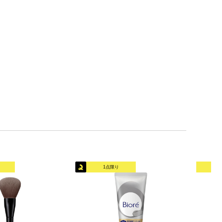
1点限り
オリ