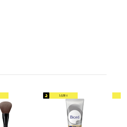
1点限り
オリ