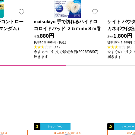
汗コントロー
matsukiyo 手で切れるハイドロ
ケイト パウ
マンダム (医
コロイドパッド ２５ｍｍ×３ｍ巻
カネボウ化粧
880円
1,800円
本体
本体
税率10％ 968円（税込）
税率10％ 1,980円
（14）
（0）
今すぐのご注文で最短今日(2026/08/07)
今すぐのご注文で最短
届きます
届きます
キャンペーン
キャンペー
0円引き
税込価格から30円引き
税込価