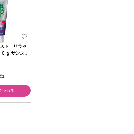
スト リラッ
２０ｇ サンスタ
）
発送
に入れる