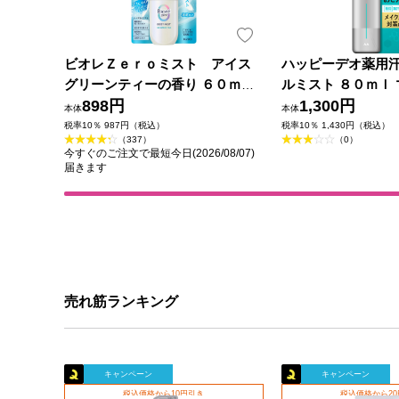
ビオレＺｅｒｏミスト アイス
ハッピーデオ薬用
グリーンティーの香り ６０ｍＬ
ルミスト ８０ｍｌ 
花王
898円
薬部外品)
1,300円
本体
本体
税率10％ 987円（税込）
税率10％ 1,430円（税込）
（337）
（0）
今すぐのご注文で最短今日(2026/08/07)
届きます
売れ筋ランキング
キャンペーン
キャンペーン
税込価格から10円引き
税込価格から2