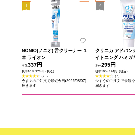
NONIO(ノニオ) 舌クリーナー １
クリニカ アドバン
本 ライオン
イトニング ハミガ
337円
ト 歯磨き粉 １３０
295円
本体
本体
(医薬部外品)
税率10％ 370円（税込）
税率10％ 324円（税込）
（95）
（7）
今すぐのご注文で最短今日(2026/08/07)
今すぐのご注文で最短今日(2
届きます
届きます