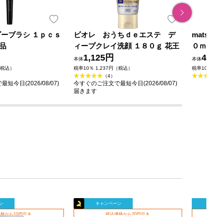
ダーブラシ １ｐｃｓ
ビオレ おうちｄｅエステ デ
mats
品
ィープクレイ洗顔 １８０ｇ 花王
０ｍｌ
1,125円
49
本体
本体
（税込）
税率10％ 1,237円（税込）
税率10％ 
（4）
今日(2026/08/07)
今すぐのご注文で最短今日(2026/08/07)
届きます
ン
キャンペーン
キャ
格から10円引き
税込価格から20円引き