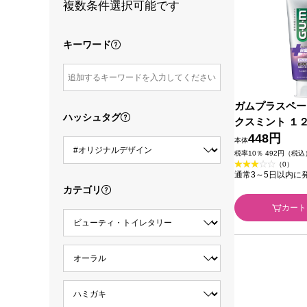
複数条件選択可能です
キーワード
ガムプラスペー
ハッシュタグ
クスミント １
ー (医薬部外品)
448円
本体
税率10％ 492円（税込
（0）
通常3～5日以内に
カテゴリ
カート