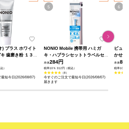
オ) プラス ホワイト
NONIO Mobile 携帯用 ハミガ
ピュオ
キ 歯磨き粉 １３０
キ・ハブラシセットトラベルセ
かせる美
(医薬部外品)
ット １本＋３０ｇ ライオン (医
284円
外品)
89
本体
本体
薬部外品)
税込）
税率10％ 312円（税込）
税率10％ 
（8）
今日(2026/08/07)
今すぐのご注文で最短今日(2026/08/07)
届きます