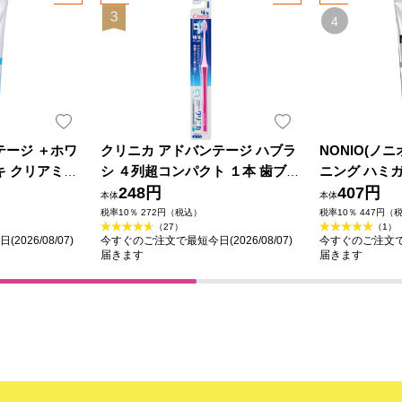
テージ ＋ホワ
クリニカ アドバンテージ ハブラ
NONIO(ノニ
キ クリアミン
シ ４列超コンパクト １本 歯ブラ
ニング ハミガ
ｇ ライオン
シ ふつう ライオン
248円
ｇ ライオン 
407円
本体
本体
税率10％ 272円（税込）
税率10％ 447円（
（27）
（1）
026/08/07)
今すぐのご注文で最短今日(2026/08/07)
今すぐのご注文で最短
届きます
届きます