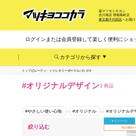
薬マツモトキヨシ
吉川旭店 堺南島町店
東京都千代田区
へお届け
ログインまたは会員登録して楽しく便利にショ
カテゴリから探す
トップ
ビューティ・トイレタリー
オーラル
ハミガキ
#オリジナルデザイン
1 商品
#やさしい使い心地
#オリジナル
#オリジナルデ
キャンペーン
絞り込む
税込価格か