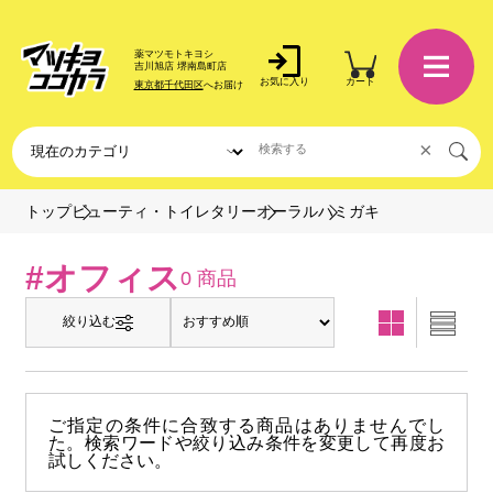
薬マツモトキヨシ
吉川旭店 堺南島町店
お気に入り
カート
東京都千代田区
へお届け
×
ハミガキ
トップ
ビューティ・トイレタリー
オーラル
#オフィス
0 商品
絞り込む
ご指定の条件に合致する商品はありませんでし
た。検索ワードや絞り込み条件を変更して再度お
試しください。