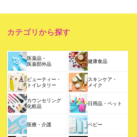
カテゴリから探す
医薬品・
健康食品
医薬部外品
ビューティー・
スキンケア・
トイレタリー
メイク
カウンセリング
日用品・ペット
化粧品
医療・介護
ベビー