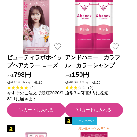
ビューティラボホイッ
アンドハニー カラフ
プヘアカラー ローズピ
ル カラーシャンプ
ンク ４０ｍｌ＋８０ｍ
ー 2連お試し チェ
798円
150円
本体
本体
ｌ ホーユー (医薬部外
リーピンク １０ｍＬ１
税率10％ 877円（税込）
税率10％ 165円（税込）
（1）
（0）
品)
０ｍＬ 株式会社ヴィー
今すぐのご注文で最短2026/0
通常3～5日以内に発送
クレア
8/11に届きます
カートに入れる
カートに入れる
キャンペーン
税込価格から50円引き