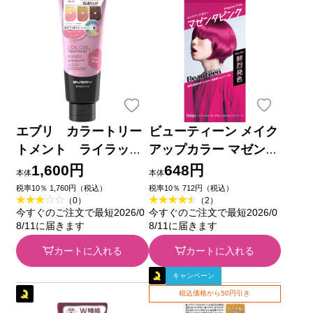
エブリ カラートリー
ビューティーン メイク
トメント ライラック
アップカラー マゼンタ
ピンク １６０ｇ アン
ピンク ４０ｇ＋８８ｍ
1,600円
648円
本体
本体
ナドンナ
ｌ ホーユー (医薬部外
税率10％ 1,760円（税込）
税率10％ 712円（税込）
（0）
（2）
品)
今すぐのご注文で最短2026/0
今すぐのご注文で最短2026/0
8/11に届きます
8/11に届きます
カートに入れる
カートに入れる
キャンペーン
税込価格から50円引き