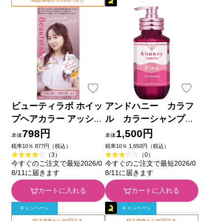
ビューティラボ ホイッ
アンドハニー カラフ
プヘアカラー アッシュ
ル カラーシャンプ
ピンク ４０ｍｌ＋８０
ー チェリーピンク ２
798円
1,500円
本体
本体
ｍｌ ホーユー (医薬部
５０ｍＬ 株式会社ヴィ
税率10％ 877円（税込）
税率10％ 1,650円（税込）
（3）
（0）
外品)
ークレア
今すぐのご注文で最短2026/0
今すぐのご注文で最短2026/0
8/11に届きます
8/11に届きます
カートに入れる
カートに入れる
キャンペーン
キャンペーン
税込価格から80円引き
税込価格から80円引き