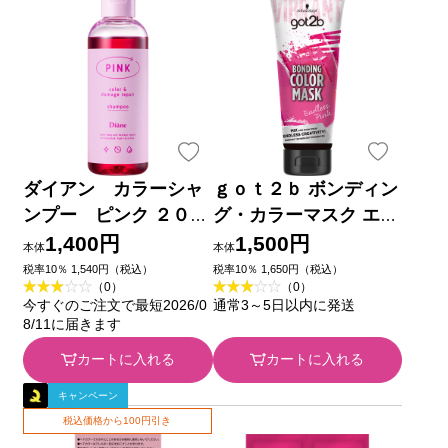
ダイアン カラーシャ
ｇｏｔ２ｂ ボンディン
ンプー ピンク ２００
グ・カラーマスク エン
ｍｌ ネイチャーラボ
ドレスピンク １８０ｇ
1,400円
1,500円
本体
本体
ヘンケルジャパン
税率10％ 1,540円（税込）
税率10％ 1,650円（税込）
（0）
（0）
今すぐのご注文で最短2026/0
通常3～5日以内に発送
8/11に届きます
カートに入れる
カートに入れる
キャンペーン
税込価格から100円引き