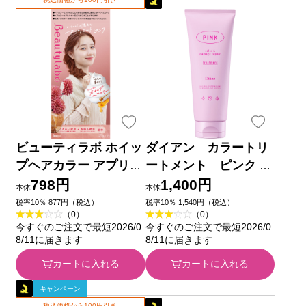
ビューティラボ ホイッ
ダイアン カラートリ
プヘアカラー アプリコ
ートメント ピンク １
ットピンク ４０ｍｌ＋
５０ｇ ネイチャーラボ
798円
1,400円
本体
本体
８０ｍｌ ホーユー (医
税率10％ 877円（税込）
税率10％ 1,540円（税込）
（0）
（0）
薬部外品)
今すぐのご注文で最短2026/0
今すぐのご注文で最短2026/0
8/11に届きます
8/11に届きます
カートに入れる
カートに入れる
キャンペーン
税込価格から100円引き