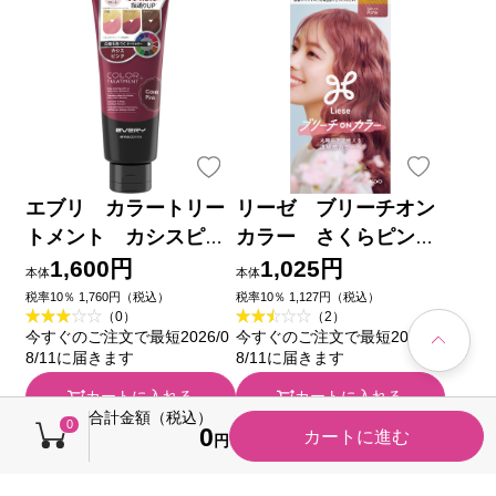
エブリ カラートリー
リーゼ ブリーチオン
トメント カシスピン
カラー さくらピンク
ク １６０ｇ アンナド
１０８ｍＬ 花王 (医薬
1,600円
1,025円
本体
本体
ンナ
部外品)
税率10％ 1,760円（税込）
税率10％ 1,127円（税込）
（0）
（2）
今すぐのご注文で最短2026/0
今すぐのご注文で最短2026/0
8/11に届きます
8/11に届きます
カートに入れる
カートに入れる
合計金額（税込）
0
0
カートに進む
キャンペーン
キャンペーン
円
税込価格から100円引き
税込価格から50円引き