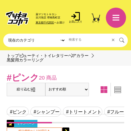
薬マツモトキヨシ
吉川旭店 堺南島町店
お気に入り
カート
東京都千代田区
へお届け
×
トップ
ビューティ・トイレタリー
ヘアカラー
黒髪用カラーリング
#ピンク
20 商品
絞り込む
#ピンク
#シャンプー
#トリートメント
#フルーテ
キャンペーン
税込価格から100円引き