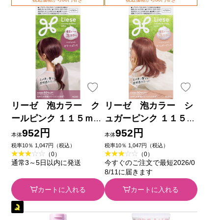
リーゼ 泡カラー ク
リーゼ 泡カラー シ
ールピンク １１５ｍＬ
ュガーピンク １１５ｍ
花王 (医薬部外品)
Ｌ 花王 (医薬部外品)
952円
952円
本体
本体
税率10％ 1,047円（税込）
税率10％ 1,047円（税込）
（0）
（0）
通常3～5日以内に発送
今すぐのご注文で最短2026/0
8/11に届きます
カートに入れる
カートに入れる