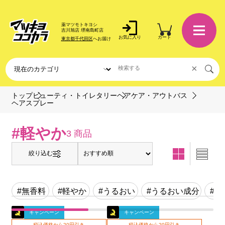
薬マツモトキヨシ
吉川旭店 堺南島町店
お気に入り
カート
東京都千代田区
へお届け
×
トップ
ビューティ・トイレタリー
ヘアケア・アウトバス
ヘアスプレー
#軽やか
3 商品
絞り込む
#無香料
#軽やか
#うるおい
#うるおい成分
#べ
キャンペーン
キャンペーン
税込価格から20円引き
税込価格から20円引き