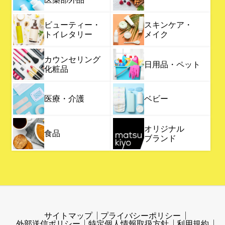
ビューティー・
スキンケア・
トイレタリー
メイク
カウンセリング
日用品・ペット
化粧品
医療・介護
ベビー
オリジナル
食品
ブランド
サイトマップ
プライバシーポリシー
外部送信ポリシー
特定個人情報取扱方針
利用規約