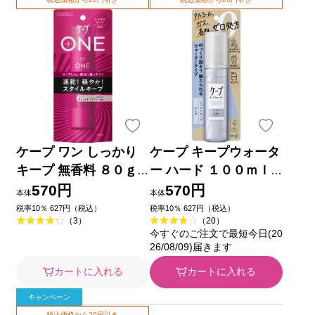
ケープ ワン しっかり
ケープ キープウォータ
キープ 無香料 ８０ｇ
ー ハード １００ｍｌ
花王
花王
570円
570円
本体
本体
税率10％ 627円（税込）
税率10％ 627円（税込）
（3）
（20）
今すぐのご注文で最短今日(20
26/08/09)届きます
カートに入れる
カートに入れる
キャンペーン
税込価格から20円引き