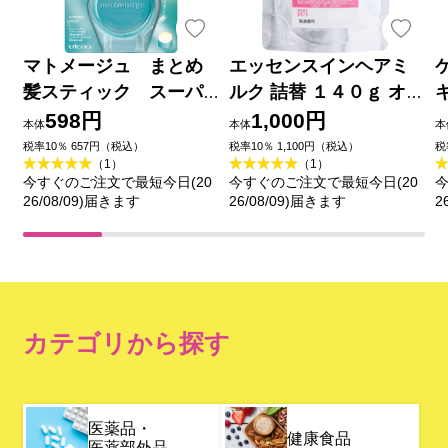
マトメージュ まとめ
エッセンスインヘアミ
髪スティック スーパ
ルク 詰替 １４０ｇ オル
ーホールド １３ｇ ウテ
ビス
598円
1,000円
本体
本体
本
ナ
税率10％ 657円（税込）
税率10％ 1,100円（税込）
税
（1）
（1）
今すぐのご注文で最短今日(20
今すぐのご注文で最短今日(20
今
26/08/09)届きます
26/08/09)届きます
2
カテゴリから探す
医薬品・
健康食品
医薬部外品