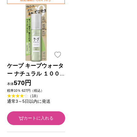
ケープ キープウォータ
ー ナチュラル １００
ｍｌ 花王
570円
本体
税率10％ 627円（税込）
（18）
通常3～5日以内に発送
カートに入れる