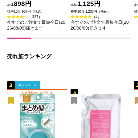
ィーの香り ６０ｍＬ 花
洗顔 １８０ｇ 花王
898円
1,125円
本体
本体
本
王
品
税率10％ 987円（税込）
税率10％ 1,237円（税込）
税
（337）
（4）
今すぐのご注文で最短今日(20
今すぐのご注文で最短今日(20
26/08/09)届きます
26/08/09)届きます
売れ筋ランキング
キャンペーン
税込価格から20円引き