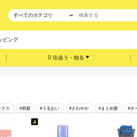
ッピング
出会う・知る
ックス
#前髪
#うるおい
#さわやか
#まとめ髪
#オ