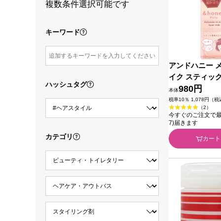
複数条件選択可能です
キーワード
アンドハニー 
イク スティッ
ハッシュタグ
ルド４．０ ９
980円
本体
ークレア
税率10％ 1,078円（
（2）
今すぐのご注文で最短今
7)届きます
カテゴリ
カート