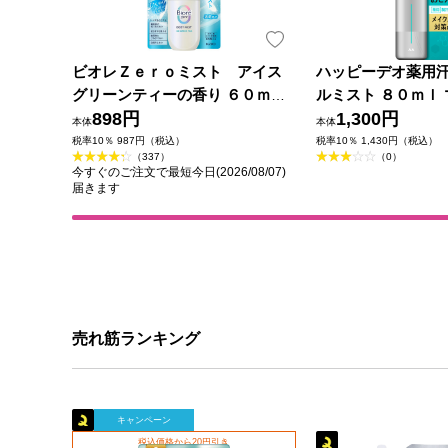
ビオレＺｅｒｏミスト アイス
ハッピーデオ薬用
グリーンティーの香り ６０ｍＬ
ルミスト ８０ｍｌ 
花王
898円
薬部外品)
1,300円
本体
本体
税率10％ 987円（税込）
税率10％ 1,430円（税込）
（337）
（0）
今すぐのご注文で最短今日(2026/08/07)
届きます
売れ筋ランキング
キャンペーン
税込価格から20円引き