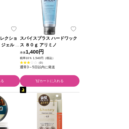
コレクショ
スパイスプラス ハードワック
 ジェル １
ス ８０ｇ アリミノ
1,400円
本体
税率10％ 1,540円（税込）
（0）
通常3～5日以内に発送
れる
カートに入れる