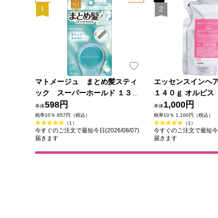
マトメージュ まとめ髪スティ
エッセンスインヘア
ック スーパーホールド １３ｇ
１４０ｇ オルビス
ウテナ
598円
1,000円
本体
本体
税率10％ 657円（税込）
税率10％ 1,100円（税込）
（1）
（1）
今すぐのご注文で最短今日(2026/08/07)
今すぐのご注文で最短今日(2
届きます
届きます