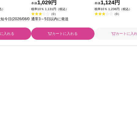
1,029円
1,124円
本体
本体
税込）
税率10％ 1,131円（税込）
税率10％ 1,236円（税込）
（0）
（0）
日(2026/08/0
通常3～5日以内に発送
に入れる
カートに入れる
カートに入