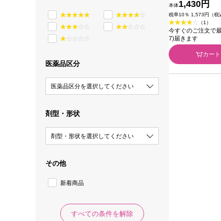
1,430円
本体
税率10％ 1,573円（
（1）
今すぐのご注文で最短今
7)届きます
カート
医薬品区分
医薬品区分を選択してください
剤型・形状
剤型・形状を選択してください
その他
新着商品
すべての条件を解除