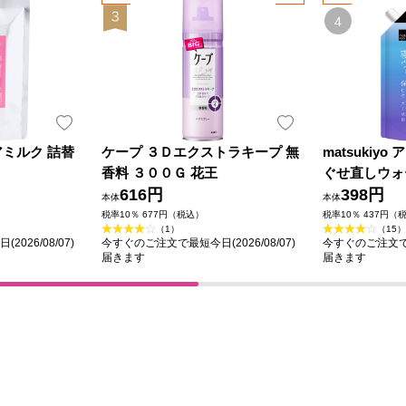
ミルク 詰替
ケープ ３Ｄエクストラキープ 無
matsukiy
香料 ３００Ｇ 花王
ぐせ直しウォ
616円
６５０ｍｌ詰
398円
本体
本体
税率10％ 677円（税込）
税率10％ 437円（
（1）
（15）
026/08/07)
今すぐのご注文で最短今日(2026/08/07)
今すぐのご注文で最短
届きます
届きます