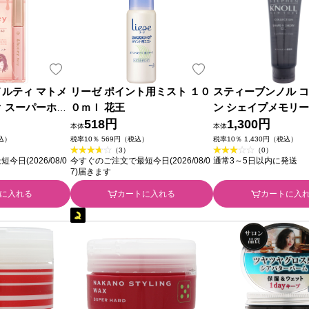
メルティ マトメ
リーゼ ポイント用ミスト １０
スティーブンノル 
ク スーパーホー
０ｍｌ 花王
ン シェイプメモリー
ｇ 株式会社ヴィ
518円
２０ｇ コーセー
1,300円
本体
本体
税込）
税率10％ 569円（税込）
税率10％ 1,430円（税込）
（3）
（0）
日(2026/08/0
今すぐのご注文で最短今日(2026/08/0
通常3～5日以内に発送
7)届きます
に入れる
カートに入れる
カートに入