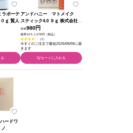
h ミラボーテ
アンドハニー マトメイク
４０ｇ 賢人
スティック4.0 ９ｇ 株式会社
ヴィークレア
980円
本体
税率10％ 1,078円（税込）
（2）
今すぐのご注文で最短2026/08/08に届
きます
れる
カートに入れる
トハードワ
ミノ