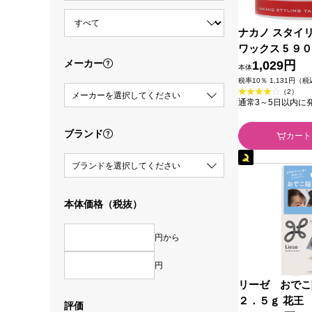
ナカノ スタイ
ワックス 5 ９
メーカー
1,029円
本体
税率10％ 1,131円（
（2）
メーカーを選択してください
通常3～5日以内に
ブランド
カート
ブランドを選択してください
本体価格（税抜）
円から
円
リーゼ おでこ
２．５ｇ 花王
評価