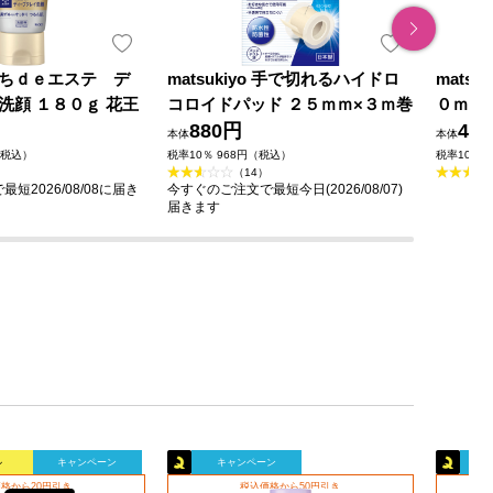
ちｄｅエステ デ
matsukiyo 手で切れるハイドロ
mats
洗顔 １８０ｇ 花王
コロイドパッド ２５ｍｍ×３ｍ巻
０ｍｌ
880円
49
本体
本体
（税込）
税率10％ 968円（税込）
税率10％ 
（14）
短2026/08/08に届き
今すぐのご注文で最短今日(2026/08/07)
届きます
ル
キャンペーン
キャンペーン
格から20円引き
税込価格から50円引き