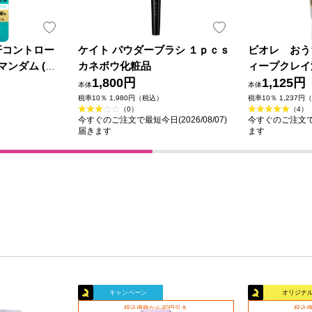
汗コントロー
ケイト パウダーブラシ １ｐｃｓ
ビオレ おう
マンダム (医
カネボウ化粧品
ィープクレイ
1,800円
1,125円
本体
本体
税率10％ 1,980円（税込）
税率10％ 1,237円
（0）
（4）
今すぐのご注文で最短今日(2026/08/07)
今すぐのご注文で最
届きます
ます
キャンペーン
オリジナ
税込価格から40円引き
税込価