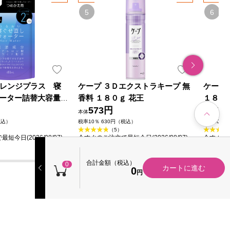
o アレンジプラス 寝
ケープ ３Ｄエクストラキープ 無
ケープ
ーター詰替大容量
香料 １８０ｇ 花王
１８０
替大容量
573円
57
本体
本体
税込）
税率10％ 630円（税込）
税率10％ 
（5）
今日(2026/08/07)
今すぐのご注文で最短今日(2026/08/07)
今すぐのご
届きます
届きます
合計金額（税込）
0
カートに進む
0
円