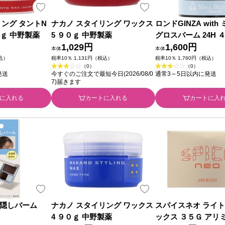
リング タントN
ナカノ スタイリング ワックス
ロンドGINZA wit
０ｇ 中野製薬
5 ９０ｇ 中野製薬
グロスバーム 24H 
1,029円
1,600円
本体
本体
税込）
税率10％ 1,131円（税込）
税率10％ 1,760円（税込）
（0）
（0）
発送
今すぐのご注文で最短今日(2026/08/0
通常3～5日以内に発送
7)届きます
に入れる
カートに入れる
カートに入
隠しバーム
ナカノ スタイリング ワックス
スパイスネオ ライ
4 ９０ｇ 中野製薬
ックス ３５Ｇ アリ