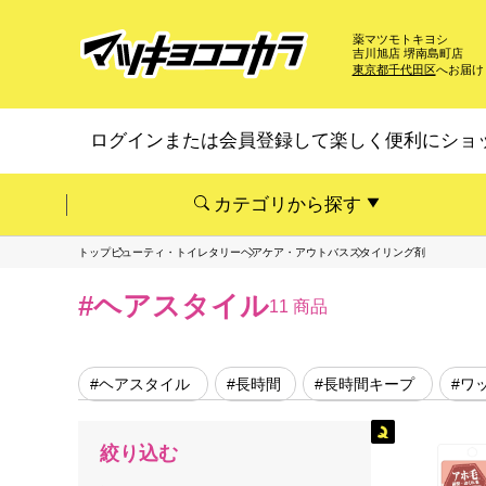
薬マツモトキヨシ
吉川旭店 堺南島町店
東京都千代田区
へお届け
ログインまたは会員登録して楽しく便利にショ
カテゴリから探す
トップ
ビューティ・トイレタリー
ヘアケア・アウトバス
スタイリング剤
#ヘアスタイル
11 商品
#ヘアスタイル
#長時間
#長時間キープ
#ワ
絞り込む