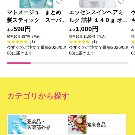
マトメージュ まとめ
エッセンスインヘアミ
髪スティック スーパ
ルク 詰替 １４０ｇ オル
ーホールド １３ｇ ウテ
ビス
598円
1,000円
本体
本体
本
ナ
税率10％ 657円（税込）
税率10％ 1,100円（税込）
税
（1）
（1）
今すぐのご注文で最短2026/08/
今すぐのご注文で最短2026/08/
今
08に届きます
08に届きます
0
カテゴリから探す
医薬品・
健康食品
医薬部外品