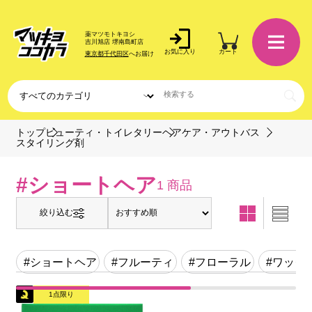
薬マツモトキヨシ
吉川旭店 堺南島町店
お気に入り
カート
東京都千代田区
へお届け
トップ
ビューティ・トイレタリー
ヘアケア・アウトバス
スタイリング剤
#ショートヘア
1 商品
絞り込む
#ショートヘア
#フルーティ
#フローラル
#ワック
1点限り