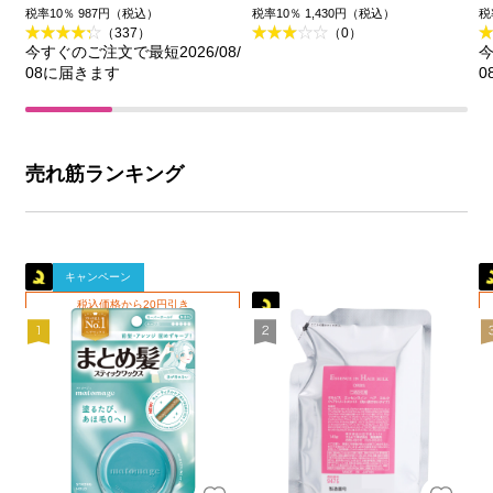
王
品)
税率10％ 987円（税込）
税率10％ 1,430円（税込）
税
（337）
（0）
今すぐのご注文で最短2026/08/
今
08に届きます
0
売れ筋ランキング
キャンペーン
税込価格から20円引き