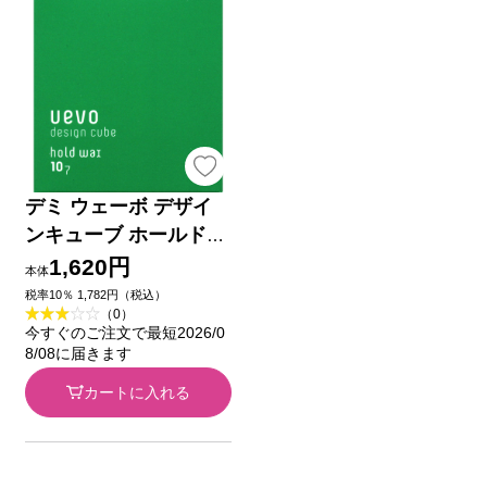
デミ ウェーボ デザイ
ンキューブ ホールドワ
ックス ８０ｇ 日華化
1,620円
本体
学
税率10％ 1,782円（税込）
（0）
今すぐのご注文で最短2026/0
8/08に届きます
カートに入れる