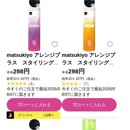
matsukiyo アレンジプ
matsukiyo アレンジプ
ラス スタイリングフ
ラス スタイリングフ
ォーム ウェーブ １５
ォーム 泡ワックス １
298円
298円
本体
本体
０ｇ
５０ｇ
税率10％ 327円（税込）
税率10％ 327円（税込）
（3）
（7）
今すぐのご注文で最短2026/0
今すぐのご注文で最短2026/0
8/07に届きます
8/07に届きます
カートに入れる
カートに入れる
オリジナル
1点限り