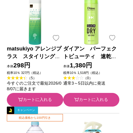
matsukiyo アレンジプ
ダイアン パーフェク
ラス スタイリングフ
トビューティ 速乾ド
ォーム スーパーハー
ライヘアスプレー １５
298円
1,380円
本体
本体
ド １５０ｇ
０ｇ ネイチャーラボ
税率10％ 327円（税込）
税率10％ 1,518円（税込）
（5）
（0）
今すぐのご注文で最短2026/0
通常3～5日以内に発送
8/07に届きます
カートに入れる
カートに入れる
キャンペーン
税込価格から100円引き