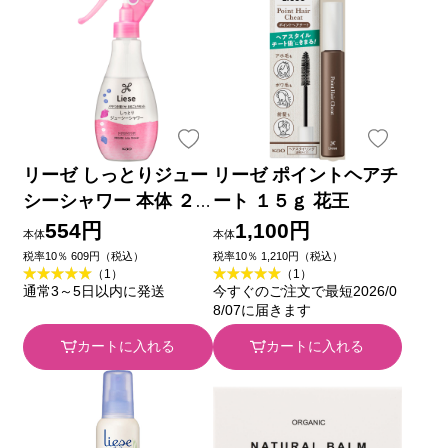
リーゼ しっとりジュー
リーゼ ポイントヘアチ
シーシャワー 本体 ２
ート １５ｇ 花王
００ｍｌ 花王
554円
1,100円
本体
本体
税率10％ 609円（税込）
税率10％ 1,210円（税込）
（1）
（1）
通常3～5日以内に発送
今すぐのご注文で最短2026/0
8/07に届きます
カートに入れる
カートに入れる