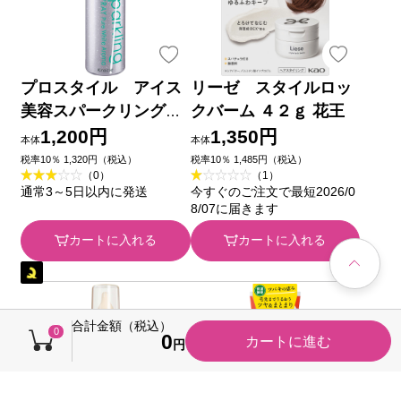
プロスタイル アイス
リーゼ スタイルロッ
美容スパークリングス
クバーム ４２ｇ 花王
プレー ９５ｇ クラシ
1,200円
1,350円
本体
本体
エホームプロダクツ
税率10％ 1,320円（税込）
税率10％ 1,485円（税込）
（0）
（1）
通常3～5日以内に発送
今すぐのご注文で最短2026/0
8/07に届きます
カートに入れる
カートに入れる
合計金額（税込）
0
0
カートに進む
円