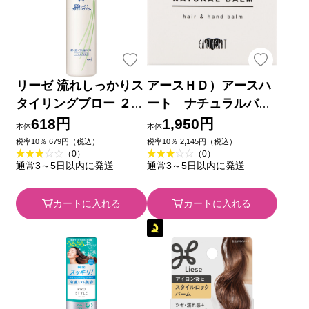
リーゼ 流れしっかりス
アースＨＤ）アースハ
タイリングブロー ２０
ート ナチュラルバー
０ｍｌ 花王
ム ４５ｇ
618円
1,950円
本体
本体
税率10％ 679円（税込）
税率10％ 2,145円（税込）
（0）
（0）
通常3～5日以内に発送
通常3～5日以内に発送
カートに入れる
カートに入れる