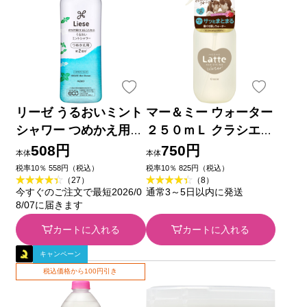
リーゼ うるおいミント
マー＆ミー ウォーター
シャワー つめかえ用
２５０ｍＬ クラシエホ
３４０ｍｌ 花王
ームプロダクツ
508円
750円
本体
本体
税率10％ 558円（税込）
税率10％ 825円（税込）
（27）
（8）
今すぐのご注文で最短2026/0
通常3～5日以内に発送
8/07に届きます
カートに入れる
カートに入れる
キャンペーン
税込価格から100円引き