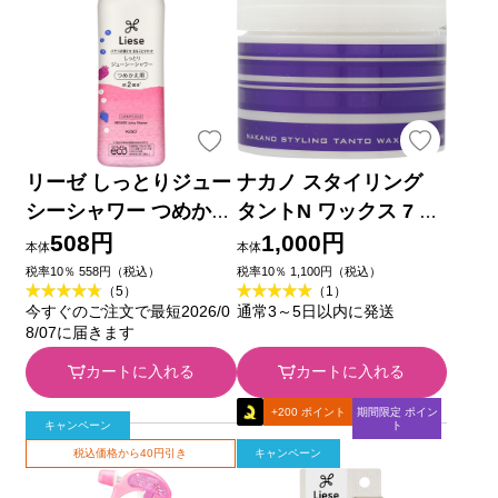
リーゼ しっとりジュー
ナカノ スタイリング
シーシャワー つめかえ
タントN ワックス 7 ９
用 ３４０ｍｌ 花王
０ｇ 中野製薬
508円
1,000円
本体
本体
税率10％ 558円（税込）
税率10％ 1,100円（税込）
（5）
（1）
今すぐのご注文で最短2026/0
通常3～5日以内に発送
8/07に届きます
カートに入れる
カートに入れる
+200 ポイント
期間限定 ポイン
キャンペーン
ト
税込価格から40円引き
キャンペーン