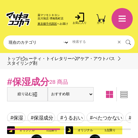
薬マツモトキヨシ
吉川旭店 堺南島町店
お気に入り
カート
東京都千代田区
へお届け
×
トップ
ビューティ・トイレタリー
ヘアケア・アウトバス
スタイリング剤
#保湿成分
28 商品
絞り込む
#保湿
#保湿成分
#うるおい
#べたつかない
#パ
オリジナル
1点限り
オリジナル
1点限り