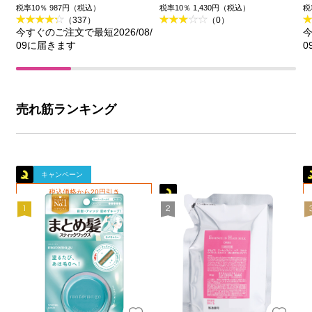
王
品)
税率10％ 987円（税込）
税率10％ 1,430円（税込）
税
（337）
（0）
今すぐのご注文で最短2026/08/
今
09に届きます
0
売れ筋ランキング
キャンペーン
税込価格から20円引き