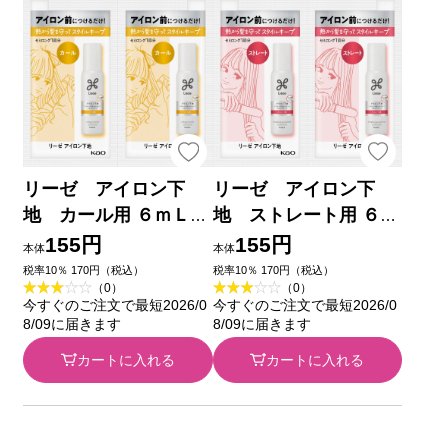
リーゼ アイロン下
リーゼ アイロン下
地 カール用 ６ｍＬ
地 ストレート用 ６ｍ
花王
Ｌ 花王
155円
155円
本体
本体
税率10％ 170円（税込）
税率10％ 170円（税込）
（0）
（0）
今すぐのご注文で最短2026/0
今すぐのご注文で最短2026/0
8/09に届きます
8/09に届きます
カートに入れる
カートに入れる