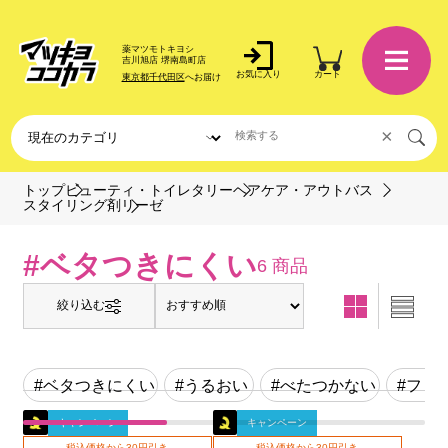
薬マツモトキヨシ
吉川旭店 堺南島町店
お気に入り
カート
東京都千代田区
へお届け
×
トップ
ビューティ・トイレタリー
ヘアケア・アウトバス
リーゼ
スタイリング剤
#ベタつきにくい
6 商品
絞り込む
#ベタつきにくい
#うるおい
#べたつかない
#フロ
キャンペーン
キャンペーン
税込価格から30円引き
税込価格から30円引き