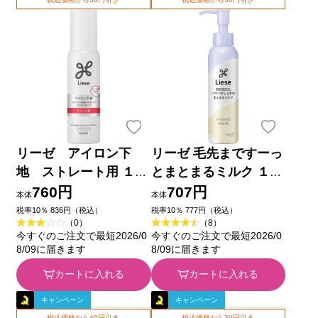
リーゼ アイロン下
リーゼ 毛先まですーっ
地 ストレート用 １１
とまとまるミルク １２
０ｍＬ 花王
０ｍＬ 花王
760円
707円
本体
本体
税率10％ 836円（税込）
税率10％ 777円（税込）
（0）
（8）
今すぐのご注文で最短2026/0
今すぐのご注文で最短2026/0
8/09に届きます
8/09に届きます
カートに入れる
カートに入れる
キャンペーン
キャンペーン
税込価格から40円引き
税込価格から30円引き