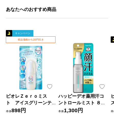
あなたへのおすすめ商品
キャンペーン
税込価格から20円引き
ビオレＺｅｒｏミス
ハッピーデオ薬用汗コ
ト アイスグリーンテ
ントロールミスト ８０
ィーの香り ６０ｍＬ 花
ｍｌ マンダム (医薬部外
898円
1,300円
本体
本体
本