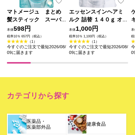
マトメージュ まとめ
エッセンスインヘアミ
髪スティック スーパ
ルク 詰替 １４０ｇ オル
ーホールド １３ｇ ウテ
ビス
598円
1,000円
本体
本体
本
ナ
税率10％ 657円（税込）
税率10％ 1,100円（税込）
税
（1）
（1）
今すぐのご注文で最短2026/08/
今すぐのご注文で最短2026/08/
今
09に届きます
09に届きます
0
カテゴリから探す
医薬品・
健康食品
医薬部外品