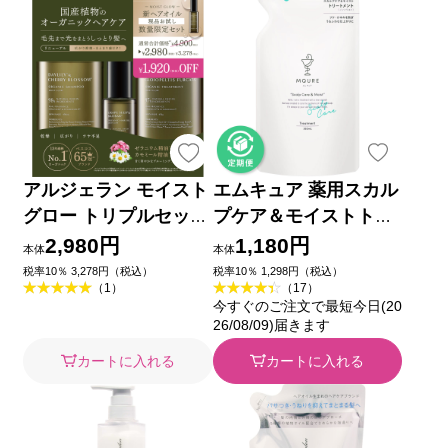
アルジェラン モイスト
エムキュア 薬用スカル
グロー トリプルセット
プケア＆モイストトリ
４５０／４５０／６０
ートメント 詰替 ３６
2,980円
1,180円
本体
本体
０ｍｌ (医薬部外品)
税率10％ 3,278円（税込）
税率10％ 1,298円（税込）
（1）
（17）
今すぐのご注文で最短今日(20
26/08/09)届きます
カートに入れる
カートに入れる