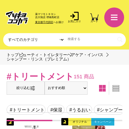
薬マツモトキヨシ
吉川旭店 堺南島町店
お気に入り
カート
東京都千代田区
へお届け
トップ
ビューティ・トイレタリー
ヘアケア・インバス
シャンプー・リンス（プレミアム）
#トリートメント
151 商品
絞り込む
#トリートメント
#保湿
#うるおい
#シャンプー
オリジナル
キャンペーン