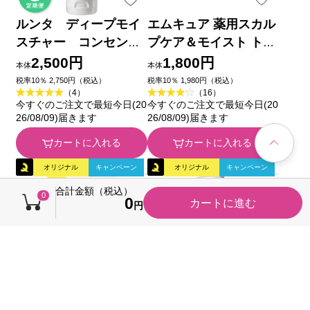
ルンタ ディープモイ
エムキュア 薬用スカル
スチャー コンセント
プケア＆モイスト トリ
レイト ヘアトリート
ートメント ４５０ｍｌ
2,500円
1,800円
本体
本体
メント ２７０ｍｌ
(医薬部外品)
税率10％ 2,750円（税込）
税率10％ 1,980円（税込）
（4）
（16）
今すぐのご注文で最短今日(20
今すぐのご注文で最短今日(20
26/08/09)届きます
26/08/09)届きます
カートに入れる
カートに入れる
オリジナル
キャンペーン
オリジナル
キャンペーン
合計金額（税込）
0
0
カートに進む
円