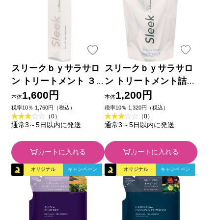
スリークｂｙサラサロ
スリークｂｙサラサロ
ン トリートメント ３
ン トリートメント詰替
６０ｍｌ ＡＱＵＡ・Ｎ
３４０ｍｌ ＡＱＵＡ・
1,600円
1,200円
本体
本体
ＯＡ
ＮＯＡ
税率10％ 1,760円（税込）
税率10％ 1,320円（税込）
（0）
（0）
通常3～5日以内に発送
通常3～5日以内に発送
カートに入れる
カートに入れる
オリジナル
キャンペーン
オリジナル
キャンペーン