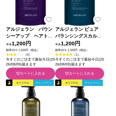
アルジェラン バウン
アルジェラン ピュア
シーアップ ヘアトリ
バランシングスカルプ
ートメント詰替 ４００
トリートメント詰替 ４
1,200円
1,200円
本体
本体
ｇ
００ｇ
税率10％ 1,320円（税込）
税率10％ 1,320円（税込）
（0）
（1）
今すぐのご注文で最短今日(20
今すぐのご注文で最短今日(20
26/08/09)届きます
26/08/09)届きます
カートに入れる
カートに入れる
オリジナル
キャンペーン
オリジナル
キャンペーン