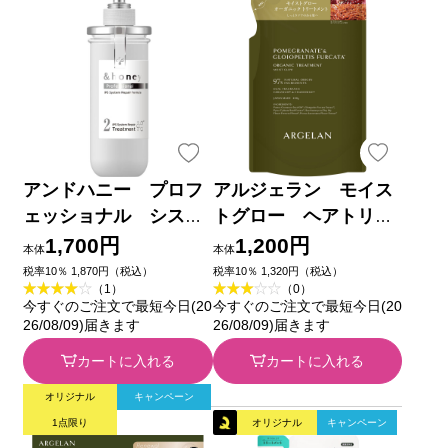
アンドハニー プロフ
アルジェラン モイス
ェッショナル システ
トグロー ヘアトリー
ム リペア ヘアトリ
トメントＲ詰替 ４００
1,700円
1,200円
本体
本体
ートメント2.0 ４４５
ｇ
税率10％ 1,870円（税込）
税率10％ 1,320円（税込）
（1）
（0）
ｇ 株式会社ヴィークレ
今すぐのご注文で最短今日(20
今すぐのご注文で最短今日(20
ア
26/08/09)届きます
26/08/09)届きます
カートに入れる
カートに入れる
オリジナル
キャンペーン
1点限り
オリジナル
キャンペーン