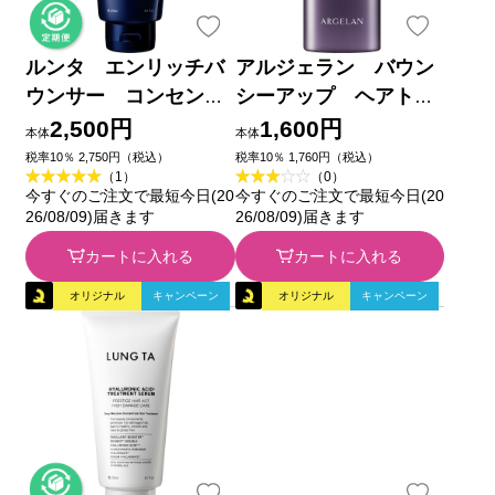
ルンタ エンリッチバ
アルジェラン バウン
ウンサー コンセント
シーアップ ヘアトリ
レイト トリートメン
ートメント ４５０ｇ
2,500円
1,600円
本体
本体
ト ２７０ｍｌ
税率10％ 2,750円（税込）
税率10％ 1,760円（税込）
（1）
（0）
今すぐのご注文で最短今日(20
今すぐのご注文で最短今日(20
26/08/09)届きます
26/08/09)届きます
カートに入れる
カートに入れる
オリジナル
キャンペーン
オリジナル
キャンペーン