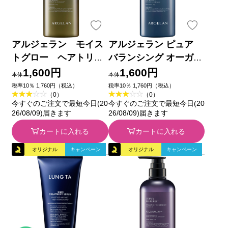
アルジェラン モイス
アルジェラン ピュア
トグロー ヘアトリー
バランシング オーガニ
トメントＲ ４５０ｇ
ック トリートメント
1,600円
1,600円
本体
本体
４５０ｇ
税率10％ 1,760円（税込）
税率10％ 1,760円（税込）
（0）
（0）
今すぐのご注文で最短今日(20
今すぐのご注文で最短今日(20
26/08/09)届きます
26/08/09)届きます
カートに入れる
カートに入れる
オリジナル
キャンペーン
オリジナル
キャンペーン