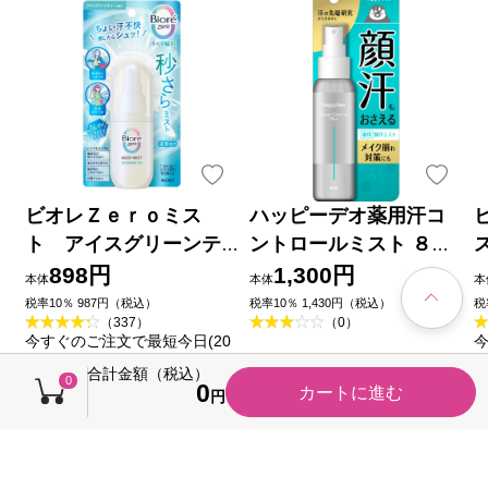
ビオレＺｅｒｏミス
ハッピーデオ薬用汗コ
ト アイスグリーンテ
ントロールミスト ８０
ィーの香り ６０ｍＬ 花
ｍｌ マンダム (医薬部外
898円
1,300円
本体
本体
本
王
品)
税率10％ 987円（税込）
税率10％ 1,430円（税込）
税
（337）
（0）
今すぐのご注文で最短今日(20
今
26/08/08)届きます
2
合計金額（税込）
0
0
カートに進む
円
売れ筋ランキング