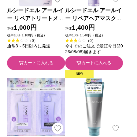
ルシードエル アールイ
ルシードエル アールイ
ー リペアトリートメン
ー リペアヘアマスク
ト詰替 ３００ｇ マン
２００ｇ マンダム
1,000円
1,400円
本体
本体
ダム
税率10％ 1,100円（税込）
税率10％ 1,540円（税込）
（0）
（0）
通常3～5日以内に発送
今すぐのご注文で最短今日(20
26/08/08)届きます
カートに入れる
カートに入れる
NEW