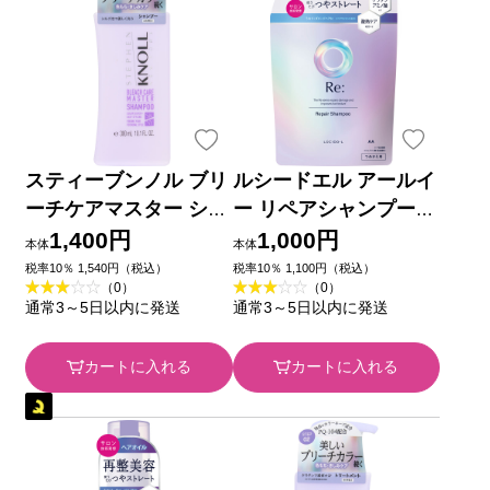
スティーブンノル ブリ
ルシードエル アールイ
ーチケアマスター シャ
ー リペアシャンプー詰
ンプー ３００ｍＬ コ
替 ３００ｍＬ マンダ
1,400円
1,000円
本体
本体
ーセー
ム
税率10％ 1,540円（税込）
税率10％ 1,100円（税込）
（0）
（0）
通常3～5日以内に発送
通常3～5日以内に発送
カートに入れる
カートに入れる