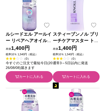
ルシードエル アールイ
スティーブンノル ブリ
ー リペアヘアオイル
ーチケアマスター トリ
９０ｍＬ マンダム
ートメント ３００ｍＬ
1,400円
1,400円
本体
本体
コーセー
税率10％ 1,540円（税込）
税率10％ 1,540円（税込）
（0）
（0）
今すぐのご注文で最短今日(20
通常3～5日以内に発送
26/08/08)届きます
カートに入れる
カートに入れる