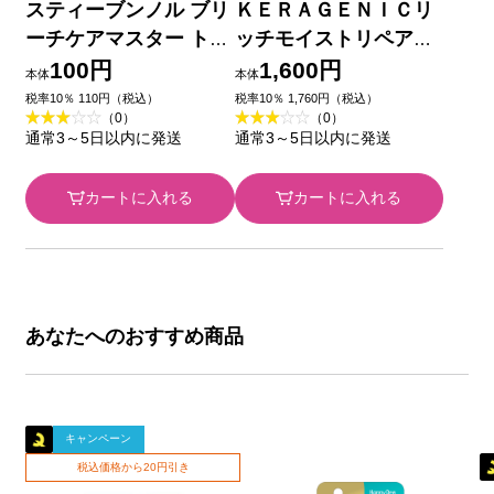
スティーブンノル ブリ
ＫＥＲＡＧＥＮＩＣリ
ーチケアマスター トラ
ッチモイストリペアヘ
イアル 10mL+10mL ＿
アマスク ２２０ｇ ｂ
100円
1,600円
本体
本体
コーセー
ｒｉｄｇｅ
税率10％ 110円（税込）
税率10％ 1,760円（税込）
（0）
（0）
通常3～5日以内に発送
通常3～5日以内に発送
カートに入れる
カートに入れる
あなたへのおすすめ商品
キャンペーン
税込価格から20円引き