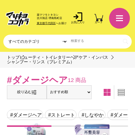
薬マツモトキヨシ
吉川旭店 堺南島町店
お気に入り
カート
東京都千代田区
へお届け
トップ
ビューティ・トイレタリー
ヘアケア・インバス
シャンプー・リンス（プレミアム）
#ダメージヘア
12 商品
絞り込む
#ダメージヘア
#ストレート
#しなやか
#ダメージ