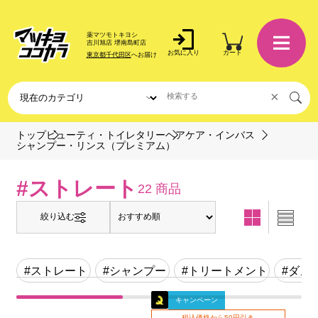
薬マツモトキヨシ
吉川旭店 堺南島町店
お気に入り
カート
東京都千代田区
へお届け
×
トップ
ビューティ・トイレタリー
ヘアケア・インバス
シャンプー・リンス（プレミアム）
#ストレート
22 商品
絞り込む
#ストレート
#シャンプー
#トリートメント
#ダメ
キャンペーン
税込価格から50円引き