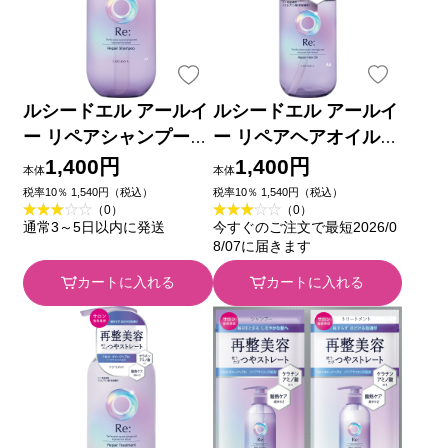
ルシードエル アールイ
ルシードエル アールイ
ー リペアシャンプー
ー リペアヘアオイル
３８０ｍＬ マンダム
９０ｍＬ マンダム
1,400円
1,400円
本体
本体
税率10％ 1,540円（税込）
税率10％ 1,540円（税込）
（0）
（0）
通常3～5日以内に発送
今すぐのご注文で最短2026/0
8/07に届きます
カートに入れる
カートに入れる