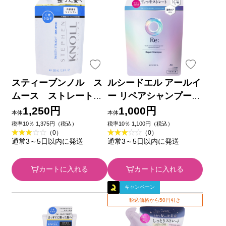
スティーブンノル ス
ルシードエル アールイ
ムース ストレート
ー リペアシャンプー詰
シャンプー （詰め替
替 ３００ｍＬ マンダ
1,250円
1,000円
本体
本体
え用） ３８０ｍＬ コ
ム
税率10％ 1,375円（税込）
税率10％ 1,100円（税込）
（0）
（0）
ーセー
通常3～5日以内に発送
通常3～5日以内に発送
カートに入れる
カートに入れる
キャンペーン
税込価格から50円引き