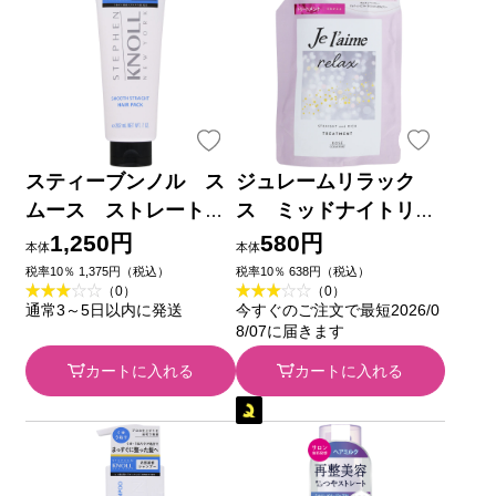
スティーブンノル ス
ジュレームリラック
ムース ストレート
ス ミッドナイトリペ
ヘアパック ２００ｇ
アトリートメント替
1,250円
580円
本体
本体
コーセー
（ストレート＆リッ
税率10％ 1,375円（税込）
税率10％ 638円（税込）
（0）
（0）
チ） ３４０ｍＬ ＫＯ
通常3～5日以内に発送
今すぐのご注文で最短2026/0
ＳＥコスメポート
8/07に届きます
カートに入れる
カートに入れる