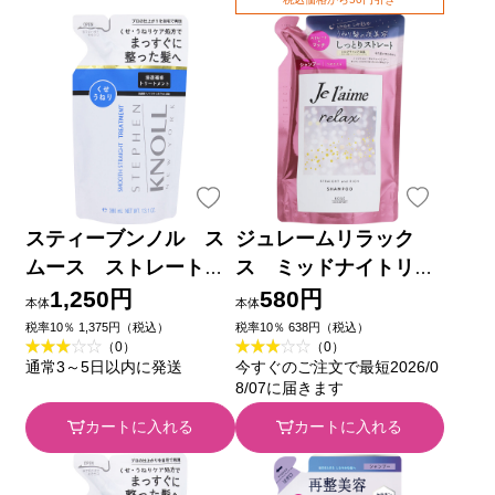
スティーブンノル ス
ジュレームリラック
ムース ストレート
ス ミッドナイトリペ
トリートメント （詰
アシャンプー替（スト
1,250円
580円
本体
本体
め替え用） ３８０ｍＬ
レート＆リッチ） ３４
税率10％ 1,375円（税込）
税率10％ 638円（税込）
（0）
（0）
コーセー
０ｍＬ ＫＯＳＥコスメ
通常3～5日以内に発送
今すぐのご注文で最短2026/0
ポート
8/07に届きます
カートに入れる
カートに入れる