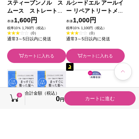
スティーブンノル ス
ルシードエル アールイ
ムース ストレート
ー リペアトリートメン
トリートメント ４７５
ト詰替 ３００ｇ マン
1,600円
1,000円
本体
本体
ｍＬ コーセー
ダム
税率10％ 1,760円（税込）
税率10％ 1,100円（税込）
（0）
（0）
通常3～5日以内に発送
通常3～5日以内に発送
カートに入れる
カートに入れる
合計金額（税込）
0
0
カートに進む
円
スティーブンノル ス
ルシードエル アールイ