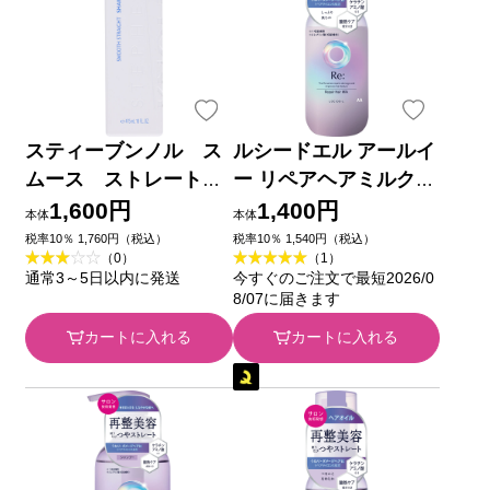
スティーブンノル ス
ルシードエル アールイ
ムース ストレート
ー リペアヘアミルク
シャンプー ４７５ｍＬ
９０ｇ マンダム
1,600円
1,400円
本体
本体
コーセー
税率10％ 1,760円（税込）
税率10％ 1,540円（税込）
（0）
（1）
通常3～5日以内に発送
今すぐのご注文で最短2026/0
8/07に届きます
カートに入れる
カートに入れる