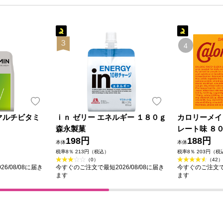
B マルチビタミ
ｉｎ ゼリー エネルギー １８０ｇ
カロリーメイ
森永製菓
レート味 ８
198円
188円
本体
本体
税率8％ 213円（税込）
税率8％ 203円（税
（0）
（42）
6/08/08に届き
今すぐのご注文で最短2026/08/08に届き
今すぐのご注文で最
ます
ます