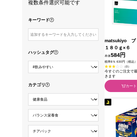
複数条件選択可能です
キーワード
matsukiyo
１８０ｇ×６
ハッシュタグ
584円
本体
税率8％ 630円（税込
（0）
今すぐのご注文で最短2
きます
カテゴリ
カート