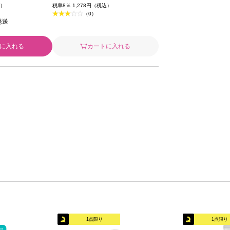
ーズ
込）
税率8％ 1,278円（税込）
（0）
発送
に入れる
カートに入れる
1点限り
1点限り