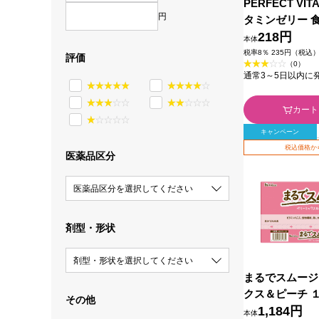
PERFECT VI
円
タミンゼリー 
ｇ ハウスウェ
218円
本体
税率8％ 235円（税込
評価
（0）
通常3～5日以内に
カート
キャンペーン
税込価格か
医薬品区分
医薬品区分を選択してください
剤型・形状
剤型・形状を選択してください
まるでスムージ
クス＆ピーチ １
その他
ウスウェルネス
1,184円
本体