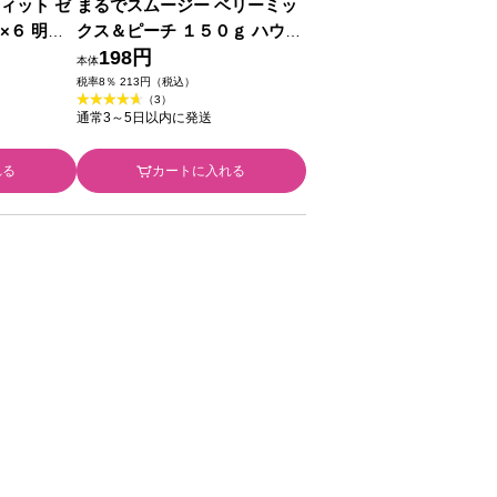
ィット ゼ
まるでスムージー ベリーミッ
×６ 明治
クス＆ピーチ １５０ｇ ハウス
ウェルネスフーズ
198円
本体
税率8％ 213円（税込）
（3）
通常3～5日以内に発送
れる
カートに入れる