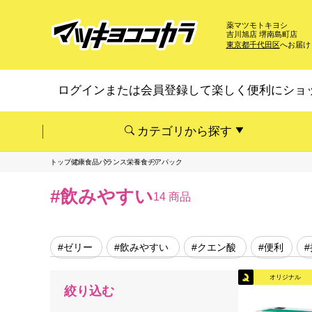
薬マツモトキヨシ
吉川旭店 堺南島町店
東京都千代田区
へお届け
ログインまたは会員登録して楽しく便利にショ
カテゴリから探す
トップ
健康食品
バランス栄養食
チアパック
#飲みやすい
14 商品
#ゼリー
#飲みやすい
#クエン酸
#便利
オリジナル
絞り込む