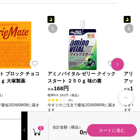
ト ブロック チョコ
アミノバイタル ゼリー クイック
アリナ
０ｇ 大塚製薬
スタート ２５０ｇ 味の素
アップ
168円
ミン製薬
19
本体
本体
込）
税率8％ 181円（税込）
税率10％ 
（0）
短2026/08/08に届き
今すぐのご注文で最短2026/08/08に届き
今すぐのご
ます
ます
合計金額（税込）
0
カートに進む
0
円