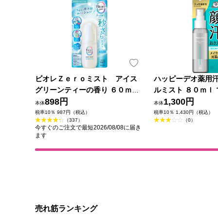
ビオレＺｅｒｏミスト アイス
ハッピーデオ薬用
グリーンティーの香り ６０ｍＬ
ルミスト ８０ｍｌ 
花王
898円
薬部外品)
1,300円
本体
本体
税率10％ 987円（税込）
税率10％ 1,430円（税込）
（337）
（0）
今すぐのご注文で最短2026/08/08に届き
ます
売れ筋ランキング