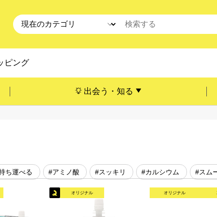
ッピング
出会う・知る
#持ち運べる
#アミノ酸
#スッキリ
#カルシウム
#スム
オリジナル
オリジナル