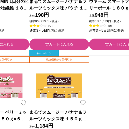
TAMIN 1日分のビ
まるでスムージー バナナ＆フ
ヴァーム スマートフ
食物繊維 １８０
ルーツミックス味 パウチ １５
リーボール １８０ｇ
ルネスフーズ
０ｇ ハウスウェルネスフーズ
198円
（旧明治乳業）
948円
本体
本体
）
税率8％ 213円（税込）
税率8％ 1,023円（税込）
（0）
（0）
発送
通常3～5日以内に発送
通常3～5日以内に発送
に入れる
カートに入れる
カートに入
キャンペーン
ら60円引き
税込価格から60円引き
ー ベリーミッ
まるでスムージー バナナ＆フ
５０ｇ×６ ハ
ルーツミックス味 １５０ｇパ
フーズ
ウチ ６Ｐ ハウスウェルネスフ
1,184円
本体