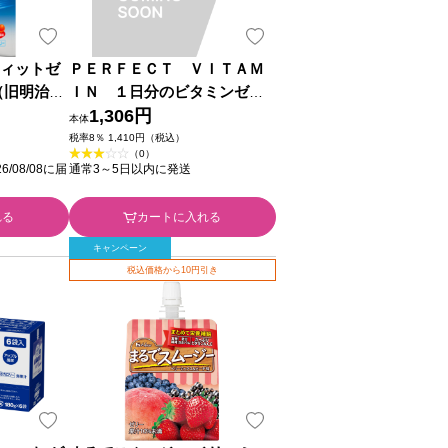
フィットゼ
ＰＥＲＦＥＣＴ ＶＩＴＡＭ
（旧明治乳
ＩＮ １日分のビタミンゼリ
ー 食物繊維 ６個 ハウスウェ
1,306円
本体
ルネスフーズ
税率8％ 1,410円（税込）
（0）
/08/08に届
通常3～5日以内に発送
れる
カートに入れる
キャンペーン
税込価格から10円引き