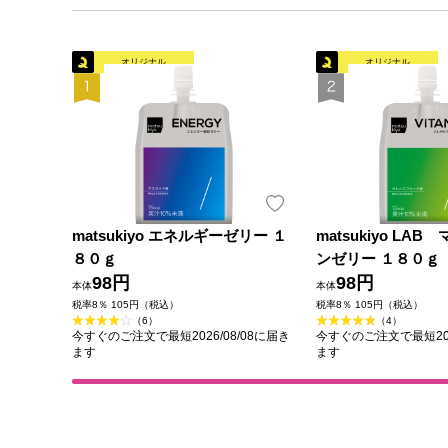
オリジナル
オリジナル
matsukiyo エネルギーゼリー １
matsukiyo LA
８０ｇ
ンゼリー １８０ｇ
98円
98円
本体
本体
税率8％ 105円（税込）
税率8％ 105円（税込）
（6）
（4）
今すぐのご注文で最短2026/08/08に届き
今すぐのご注文で最短202
ます
ます