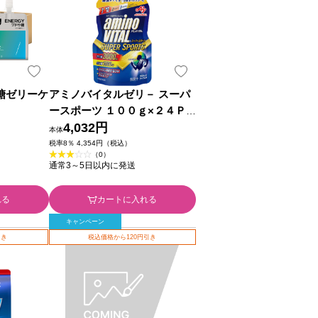
ウ糖ゼリーケ
アミノバイタルゼリ－ スーパ
ースポーツ １００ｇ×２４Ｐ
味の素
4,032円
本体
税率8％ 4,354円（税込）
（0）
通常3～5日以内に発送
れる
カートに入れる
キャンペーン
引き
税込価格から120円引き