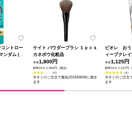
汗コントロー
ケイト パウダーブラシ １ｐｃｓ
ビオレ おう
マンダム (医
カネボウ化粧品
ィープクレイ
1,800円
1,125円
本体
本体
税率10％ 1,980円（税込）
税率10％ 1,237円
（0）
（4）
今すぐのご注文で最短2026/08/08に届き
今すぐのご注文で最
ます
ます