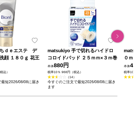
ちｄｅエステ デ
matsukiyo 手で切れるハイドロ
mats
洗顔 １８０ｇ 花王
コロイドパッド ２５ｍｍ×３ｍ巻
０ｍｌ
880円
49
本体
本体
（税込）
税率10％ 968円（税込）
税率10％ 
（14）
短2026/08/08に届き
今すぐのご注文で最短2026/08/08に届き
ます