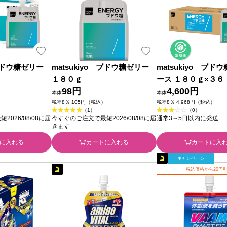
 ブドウ糖ゼリー
matsukiyo ブドウ糖ゼリー
matsukiyo ブド
１８０ｇ
ース １８０ｇ×３６
98円
4,600円
本体
本体
）
税率8％ 105円（税込）
税率8％ 4,968円（税込）
（1）
（0）
026/08/08に届
今すぐのご注文で最短2026/08/08に届
通常3～5日以内に発送
きます
に入れる
カートに入れる
カートに入
キャンペーン
税込価格から20円