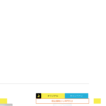
オリジナル
キャンペーン
税込価格から30円引き
オリ