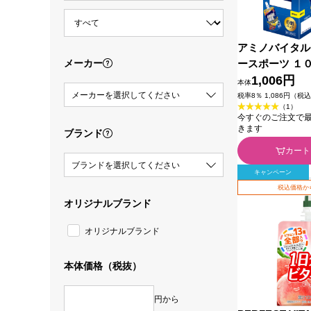
アミノバイタル
メーカー
ースポーツ １０
素
1,006円
本体
メーカーを選択してください
税率8％ 1,086円（税
（1）
今すぐのご注文で最短2
きます
ブランド
カート
ブランドを選択してください
キャンペーン
税込価格か
オリジナルブランド
オリジナルブランド
本体価格（税抜）
円から