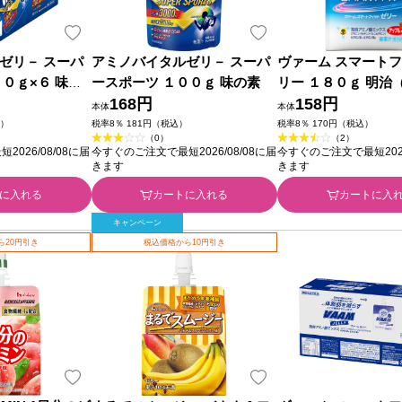
ゼリ－ スーパ
アミノバイタルゼリ－ スーパ
ヴァーム スマート
０ｇ×６ 味の
ースポーツ １００ｇ 味の素
リー １８０ｇ 明治
168円
業）
158円
本体
本体
込）
税率8％ 181円（税込）
税率8％ 170円（税込）
（0）
（2）
026/08/08に届
今すぐのご注文で最短2026/08/08に届
今すぐのご注文で最短2026
きます
きます
に入れる
カートに入れる
カートに入
キャンペーン
ら20円引き
税込価格から10円引き