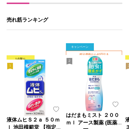
売れ筋ランキング
キャンペーン
税込価格から40円引き
1点限り
はだまもミスト ２００
液体ムヒＳ２ａ ５０ｍ
ｍｌ アース製薬 (医薬部
ｌ 池田模範堂 【指定第