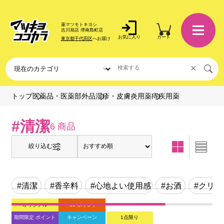
薬マツモトキヨシ
吉川旭店 堺南島町店
お気に入り
カート
東京都千代田区
へお届け
×
痔疾用薬
トップ
医薬品・医薬部外品
湿疹・皮膚炎用薬
#清潔
6 商品
絞り込む
#清潔
#香辛料
#心地よい使用感
#お酒
#クリー
オリジナル
+50 ポイント
期間限定 ポイント
キャンペーン
1点限り