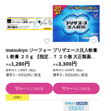
matsukiyo ジーフォー
プリザエース注入軟膏
Ｌ軟膏 ２０ｇ 【指定
Ｔ ２０個 大正製薬
第2類医薬品】
【指定第2類医薬品】
1,280円
3,300円
本体
本体
税率10％ 1,408円（税込）
税率10％ 3,630円（税込）
通常3～5日以内に発送
通常3～5日以内に発送
カートに入れる
カートに入れる
1点限り