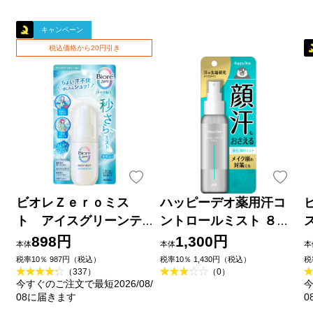
キャンペーン
税込価格から20円引き
ビオレＺｅｒｏミス
ハッピーデオ薬用汗コ
ト アイスグリーンテ
ントロールミスト ８０
ィーの香り ６０ｍＬ 花
ｍｌ マンダム (医薬部外
898円
1,300円
本体
本体
本
王
品)
税率10％ 987円（税込）
税率10％ 1,430円（税込）
税
（337）
（0）
今すぐのご注文で最短2026/08/
今
08に届きます
0