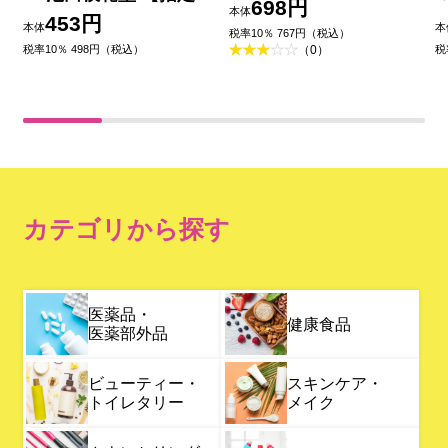
外品)
698円
本体
2類医薬品】
453円
本体
本
税率10％ 767円（税込）
税率10％ 498円（税込）
税
（0）
カテゴリから探す
医薬品・
健康食品
医薬部外品
ビューティー・
スキンケア・
トイレタリー
メイク