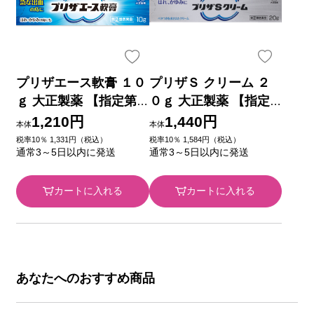
プリザエース軟膏 １０
プリザＳ クリーム ２
ｇ 大正製薬 【指定第2
０ｇ 大正製薬 【指定
類医薬品】
第2類医薬品】
1,210円
1,440円
本体
本体
税率10％ 1,331円（税込）
税率10％ 1,584円（税込）
通常3～5日以内に発送
通常3～5日以内に発送
カートに入れる
カートに入れる
あなたへのおすすめ商品