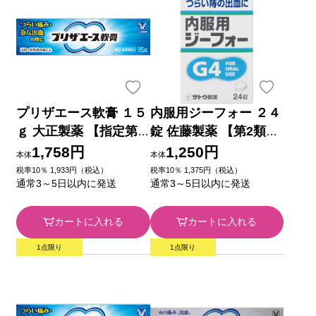
プリザエース軟膏 １５
内服用ジーフォー ２４
ｇ 大正製薬 【指定第2
錠 佐藤製薬 【第2類医
類医薬品】
薬品】
1,758円
1,250円
本体
本体
税率10％ 1,933円（税込）
税率10％ 1,375円（税込）
通常3～5日以内に発送
通常3～5日以内に発送
カートに入れる
カートに入れる
1点限り
1点限り