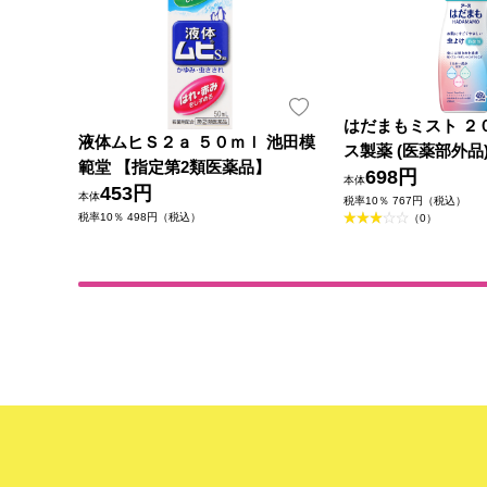
はだまもミスト ２
液体ムヒＳ２ａ ５０ｍｌ 池田模
ス製薬 (医薬部外品
範堂 【指定第2類医薬品】
698円
本体
453円
本体
税率10％ 767円（税込）
税率10％ 498円（税込）
（0）