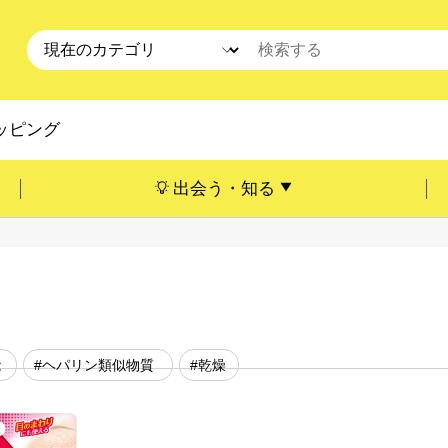
ッピング
出会う・知る
能
#ヘパリン類似物質
#乾燥