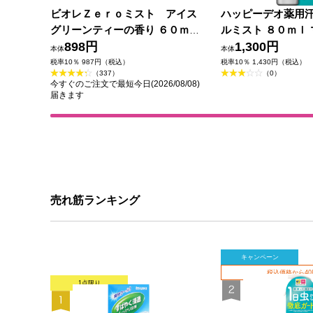
ビオレＺｅｒｏミスト アイス
ハッピーデオ薬用
グリーンティーの香り ６０ｍＬ
ルミスト ８０ｍｌ 
花王
898円
薬部外品)
1,300円
本体
本体
税率10％ 987円（税込）
税率10％ 1,430円（税込）
（337）
（0）
今すぐのご注文で最短今日(2026/08/08)
届きます
売れ筋ランキング
キャンペーン
税込価格から4
1点限り