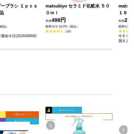
ダーブラシ １ｐｃｓ
matsukiyo セラミド化粧水 ５０
mats
品
０ｍｌ
１６０
498円
23
本体
本体
（税込）
税率10％ 547円（税込）
税率10％ 
（19）
今日(2026/08/08)
今すぐのご
届きます
キャンペーン
+50 ポイント
税込価格から20円引き
ト
キャンペーン