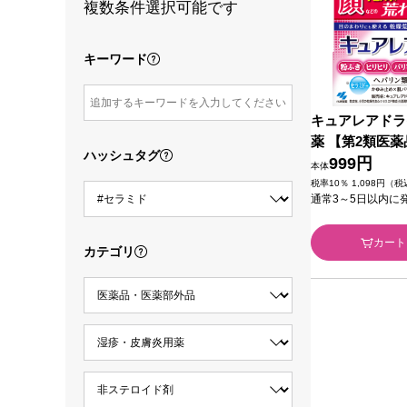
複数条件選択可能です
キーワード
キュアレアドラ
薬 【第2類医薬
ハッシュタグ
999円
本体
税率10％ 1,098円（
通常3～5日以内に
カート
カテゴリ