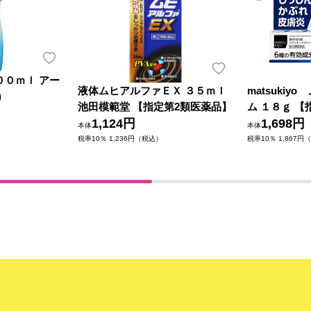
００ｍｌ アー
液体ムヒアルファＥＸ ３５ｍｌ
matsuki
)
池田模範堂 【指定第2類医薬品】
ム １８ｇ 
1,124円
1,698円
本体
本体
税率10％ 1,236円（税込）
税率10％ 1,867円