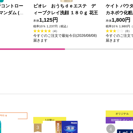
汗コントロー
ビオレ おうちｄｅエステ デ
ケイト パウ
マンダム (医
ィープクレイ洗顔 １８０ｇ 花王
カネボウ化粧
1,125円
1,800円
本体
本体
税率10％ 1,237円（税込）
税率10％ 1,980円
（4）
（0）
今すぐのご注文で最短今日(2026/08/08)
今すぐのご注文で最短
届きます
届きます
オリジナル
0円引き
1点限り
期間限定 ポイン