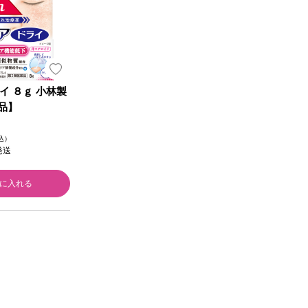
イ ８ｇ 小林製
品】
税込）
発送
に入れる