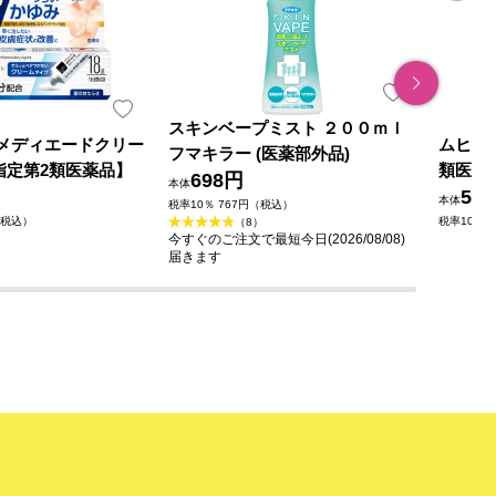
スキンベープミスト ２００ｍｌ
yo メディエードクリー
ムヒＳ 
フマキラー (医薬部外品)
【指定第2類医薬品】
類医薬
698円
本体
59
本体
税率10％ 767円（税込）
（税込）
税率10％ 
（8）
今すぐのご注文で最短今日(2026/08/08)
届きます