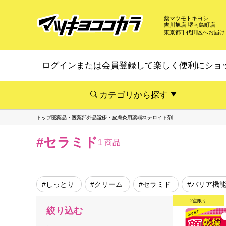
薬マツモトキヨシ
吉川旭店 堺南島町店
東京都千代田区
へお届け
ログインまたは会員登録して楽しく便利にショ
カテゴリから探す
トップ
医薬品・医薬部外品
湿疹・皮膚炎用薬
非ステロイド剤
#セラミド
1 商品
#しっとり
#クリーム
#セラミド
#バリア機
2点限り
絞り込む