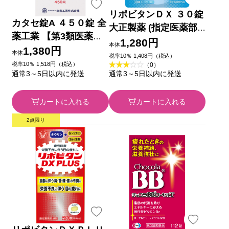
リポビタンＤＸ ３０錠
カタセ錠A ４５０錠 全
大正製薬 (指定医薬部
薬工業 【第3類医薬
外品)
1,280円
本体
品】
1,380円
本体
税率10％ 1,408円（税込）
税率10％ 1,518円（税込）
（0）
通常3～5日以内に発送
通常3～5日以内に発送
カートに入れる
カートに入れる
2点限り