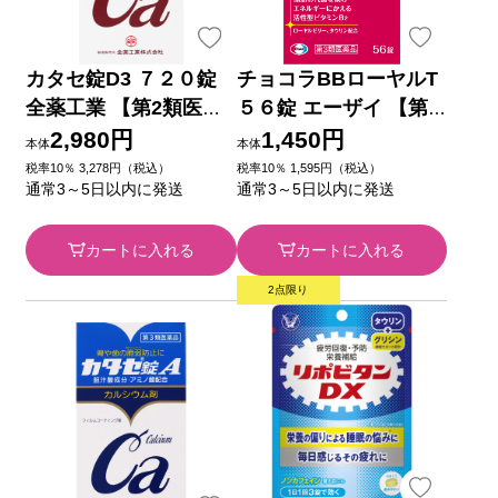
カタセ錠D3 ７２０錠
チョコラBBローヤルT
全薬工業 【第2類医薬
５６錠 エーザイ 【第3
品】
類医薬品】
2,980円
1,450円
本体
本体
税率10％ 3,278円（税込）
税率10％ 1,595円（税込）
通常3～5日以内に発送
通常3～5日以内に発送
カートに入れる
カートに入れる
2点限り