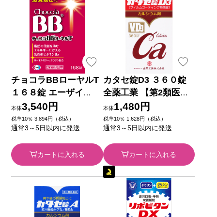
チョコラBBローヤルT
カタセ錠D3 ３６０錠
１６８錠 エーザイ
全薬工業 【第2類医薬
【第3類医薬品】
品】
3,540円
1,480円
本体
本体
税率10％ 3,894円（税込）
税率10％ 1,628円（税込）
通常3～5日以内に発送
通常3～5日以内に発送
カートに入れる
カートに入れる