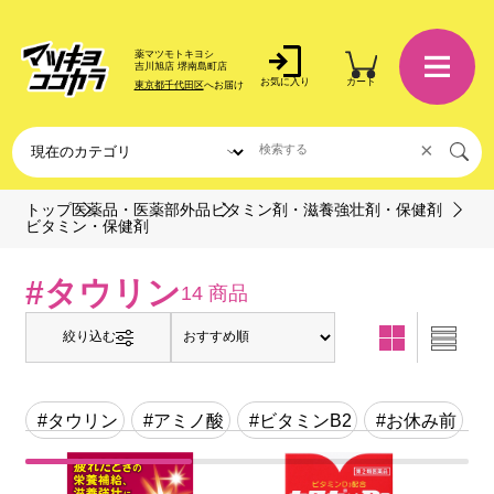
薬マツモトキヨシ
吉川旭店 堺南島町店
お気に入り
カート
東京都千代田区
へお届け
×
トップ
医薬品・医薬部外品
ビタミン剤・滋養強壮剤・保健剤
ビタミン・保健剤
#タウリン
14 商品
絞り込む
#タウリン
#アミノ酸
#ビタミンB2
#お休み前