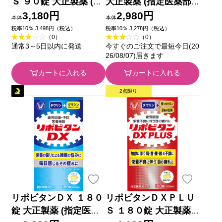
Ｓ ９０錠 大正製薬 (指
大正製薬 (指定医薬部
定医薬部外品)
外品)
3,180円
2,980円
本体
本体
税率10％ 3,498円（税込）
税率10％ 3,278円（税込）
（0）
（0）
通常3～5日以内に発送
今すぐのご注文で最短今日(20
26/08/07)届きます
カートに入れる
カートに入れる
2点限り
リポビタンＤＸ １８０
リポビタンＤＸＰＬＵ
錠 大正製薬 (指定医薬
Ｓ １８０錠 大正製薬