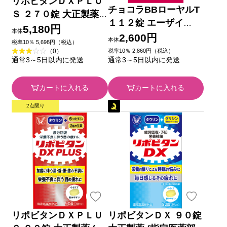
リポビタンＤＸＰＬＵ
チョコラBBローヤルT
Ｓ ２７０錠 大正製薬
１１２錠 エーザイ
(指定医薬部外品)
5,180円
本体
【第3類医薬品】
2,600円
本体
税率10％ 5,698円（税込）
税率10％ 2,860円（税込）
（0）
通常3～5日以内に発送
通常3～5日以内に発送
カートに入れる
カートに入れる
2点限り
リポビタンＤＸＰＬＵ
リポビタンＤＸ ９０錠