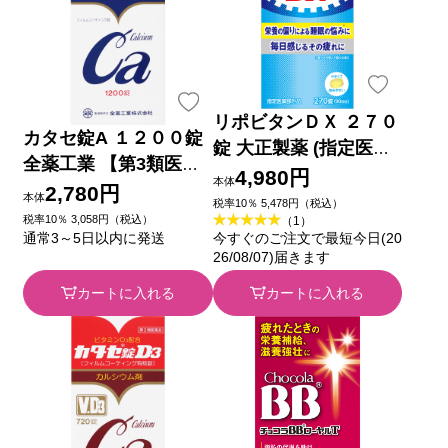
リポビタンＤＸ ２７０
カタセ錠A １２００錠
錠 大正製薬 (指定医薬
全薬工業 【第3類医薬
部外品)
4,980円
本体
品】
2,780円
本体
税率10％ 5,478円（税込）
税率10％ 3,058円（税込）
（1）
通常3～5日以内に発送
今すぐのご注文で最短今日(20
26/08/07)届きます
カートに入れる
カートに入れる