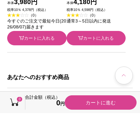
部外品)
(指定医薬部外品)
3,980円
4,180円
本体
本体
税率10％ 4,378円（税込）
税率10％ 4,598円（税込）
（0）
（0）
今すぐのご注文で最短今日(20
通常3～5日以内に発送
26/08/07)届きます
カートに入れる
カートに入れる
あなたへのおすすめ商品
合計金額（税込）
0
0
カートに進む
円
キャンペーン
税込価格から20円引き