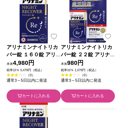
アリナミンナイトリカ
アリナミンナイトリカ
バー錠 １６０錠 アリ
バー錠 ２２錠 アリナ
ナミン製薬 (指定医薬
ミン製薬 (指定医薬部
4,980円
980円
本体
本体
部外品)
外品)
税率10％ 5,478円（税込）
税率10％ 1,078円（税込）
（0）
（0）
通常3～5日以内に発送
通常3～5日以内に発送
カートに入れる
カートに入れる