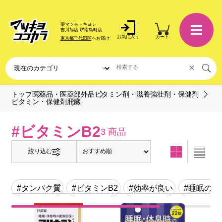
薬マツモトキヨシ
吉川旭店 堺南島町店
お気に入り
カート
東京都千代田区
へお届け
×
トップ
医薬品・医薬部外品
ビタミン剤・滋養強壮剤・保健剤
肝臓
ビタミン・保健剤
#ビタミンB2
3 商品
絞り込む
#タンパク質
#ビタミンB2
#効率が良い
#睡眠の質