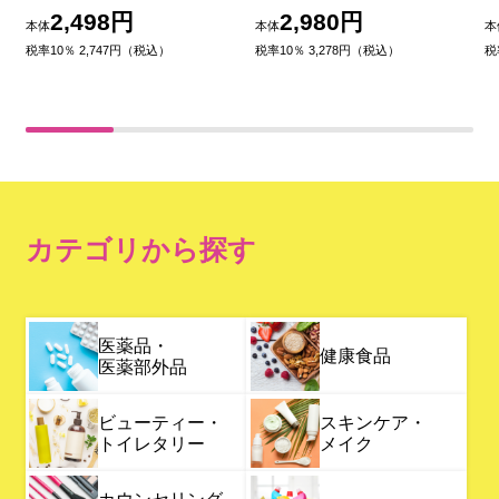
ン製薬 【第3類医薬品】
錠 【第3類医薬品】
2,498円
2,980円
本体
本体
本
税率10％ 2,747円（税込）
税率10％ 3,278円（税込）
税
カテゴリから探す
医薬品・
健康食品
医薬部外品
ビューティー・
スキンケア・
トイレタリー
メイク
カウンセリング