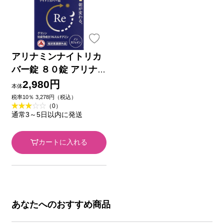
アリナミンナイトリカ
バー錠 ８０錠 アリナ
ミン製薬 (指定医薬部
2,980円
本体
外品)
税率10％ 3,278円（税込）
（0）
通常3～5日以内に発送
カートに入れる
あなたへのおすすめ商品