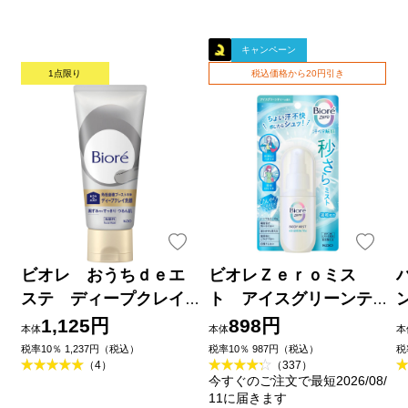
キャンペーン
1点限り
税込価格から20円引き
ビオレ おうちｄｅエ
ビオレＺｅｒｏミス
ステ ディープクレイ
ト アイスグリーンテ
洗顔 １８０ｇ 花王
ィーの香り ６０ｍＬ 花
1,125円
898円
本体
本体
本
王
品
税率10％ 1,237円（税込）
税率10％ 987円（税込）
税
（4）
（337）
今すぐのご注文で最短2026/08/
11に届きます