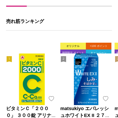
売れ筋ランキング
オリジナル
+100 ポイント
期間限定 ポイント
キャンペーン
ビタミンＣ「２００
matsukiyo エバレッシ
m
０」 ３００錠 アリナミ
ュホワイトEX II ２７０