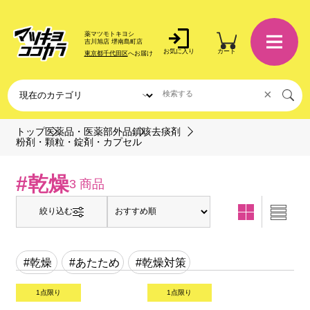
薬マツモトキヨシ
吉川旭店 堺南島町店
お気に入り
カート
東京都千代田区
へお届け
×
トップ
医薬品・医薬部外品
鎮咳去痰剤
粉剤・顆粒・錠剤・カプセル
#乾燥
3 商品
絞り込む
#乾燥
#あたため
#乾燥対策
1点限り
1点限り