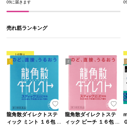
09に届きます
0
売れ筋ランキング
1点限り
龍角散ダイレクトステ
龍角散ダイレクトステ
m
ィック ミント １６包 龍
ィック ピーチ １６包 龍