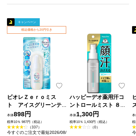
キャンペーン
税込価格から20円引き
ビオレＺｅｒｏミス
ハッピーデオ薬用汗コ
ト アイスグリーンテ
ントロールミスト ８０
ィーの香り ６０ｍＬ 花
ｍｌ マンダム (医薬部外
898円
1,300円
本体
本体
本
王
品)
税率10％ 987円（税込）
税率10％ 1,430円（税込）
税
（337）
（0）
今すぐのご注文で最短2026/08/
今