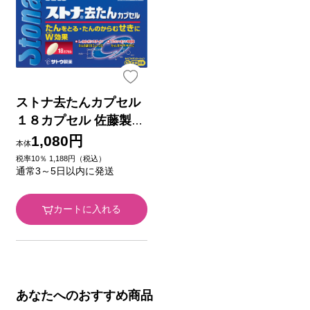
ストナ去たんカプセル
１８カプセル 佐藤製薬
【第2類医薬品】
1,080円
本体
税率10％ 1,188円（税込）
通常3～5日以内に発送
カートに入れる
あなたへのおすすめ商品