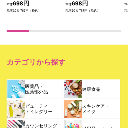
角散 【第3類医薬品】
角散 【第3類医薬品】
698円
698円
本体
本体
本
税率10％ 767円（税込）
税率10％ 767円（税込）
税
カテゴリから探す
医薬品・
健康食品
医薬部外品
ビューティー・
スキンケア・
トイレタリー
メイク
カウンセリング