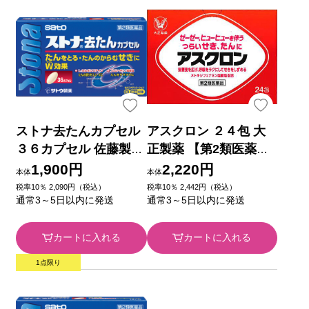
ストナ去たんカプセル
アスクロン ２４包 大
３６カプセル 佐藤製薬
正製薬 【第2類医薬
【第2類医薬品】
品】
1,900円
2,220円
本体
本体
税率10％ 2,090円（税込）
税率10％ 2,442円（税込）
通常3～5日以内に発送
通常3～5日以内に発送
カートに入れる
カートに入れる
1点限り