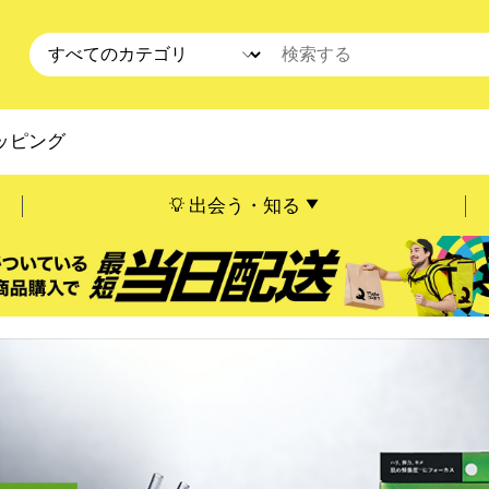
ッピング
出会う・知る